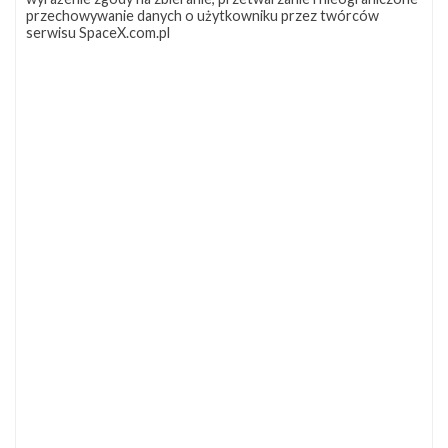
GO for age of reflight
przechowywanie danych o użytkowniku przez twórców
serwisu SpaceX.com.pl
Bartosz Mejer
Popularyzator kosmosu w Polsce