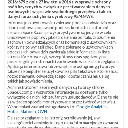
2016/679 z dnia 27 kwietnia 2016 r. w sprawie ochrony
transferową, a jego masa to prawie 6,1 tony. Będzie to
osób fizycznych w związku z przetwarzaniem danych
najcięższy ładunek wyniesiony na taką orbitę przez
osobowych i w sprawie swobodnego przepływu takich
danych oraz uchylenia dyrektywy 95/46/WE.
SpaceX. Jeśli do momentu startu do użycia nie wejdzie
Informacje o użytkowniku zbierane podczas odwiedzin oraz
nowa wersja Falcona 9, to nie powinniśmy spodziewać
dane osobowe podawane podczas kontaktu z autorami
serwisu SpaceX.com.pl wykorzystywane są jedynie w celu
się próby lądowania.
umożliwienia poprawy jakości działania portalu, zrozumienia
zachowań odwiedzających oraz komunikacji z użytkownikami,
Źródła:
Twitter Jamesa Deana
,
Spacenews.com
,
Twitter
którzy na to wyrazili chęć. Dane zbierane o użytkownikach
NSF
,
Twitter NSF
,
Twitter NSF
,
Reddit
,
Skyrocket.de
podczas ich odwiedzin zawierają takie informacje jak listę
stron które otworzyli, szczegółowy czas spędzony na
poszczególnych stronach i zachowanie w trakcie przeglądania.
Szukaj po tematach
Aplikacja internetowa lub zewnętrzne usługi mogą tworzyć
także na komputerze użytkownika pliki tekstowe, które służą
Falcon 9
GPS
GPS III-3
Inmarsat
rozpoznawaniu odwiedzajacego i dostarczaniu mu usług
takich jak powiadomienia.
Inmarsat-5 F4
NRO
NROL-76
SES
Administratorem zebranych danych są twórcy strony
SpaceX.com.pl i wszystkie informacje są dostępne tylko i
SES-10
USAF
wyłącznie dla nich i ich zaufanych usługodawców. Dane te nie
są w żaden sposób monetyzowane przez twórców serwisu.
Wspomniani zaufani usługodawcy to:
Google Analytics
,
Hotjar
,
Matomo
,
OVH
.
Artykuł stworzyli
Dalsze przeglądanie tej strony, scrollowanie jej, a w
szczególności zamknięcie tego okna informacyjnego oznacza
Piotr Szmigielski
wyrażenie zgody na zbieranie, przetwarzanie i nieograniczone