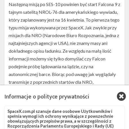
Następną misją po SES-10 powinien być start Falcona 9 z
tajnym satelitą NROL-76 dla amerykańskiego wywiadu,
który zaplanowany jest na 16 kwietnia. To pierwsza tego
typu misja wykonywana przez SpaceX. Jak zwykle przy
misjach dla NRO (Narodowe Biuro Rozpoznania, jedna z
najtajniejszych agencji w USA), nie znamy masy ani
dokładnego opisu ładunku. Ze względu na małą ilość
informacji możemy się tylko domyślać czy Falcon
podejmie próbę lądowania na lądzie, czy na
autonomicznej barce. Biorąc pod uwagę jak wyglądały
transmisje z poprzednich startów dla NRO,
prawdopodobnie nie ujrzymy odrzucenia osłon ładunku
Informacje o polityce prywatności
oraz późniejszej fazy lotu.
Na 30 kwietnia ustalono datę startu z bardzo ciężkim
SpaceX.com.pl szanuje dane osobowe Użytkowników i
ładunkiem, satelitą telekomunikacyjnym Inmarsat-5 F4.
spełnia wymogi ich ochrony wynikające z powszechnie
obowiązujących przepisów prawa, a w szczególności z
Ma zostać wyniesiony na geostacjonarną orbitę
Rozporządzenia Parlamentu Europejskiego i Rady (UE)