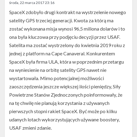
Twitter
środa, 22 marca 2017 23:16
SpaceX zdobyło drugi kontrakt na wystrzelenie nowego
Kalendarze
satelity GPS trzeciej generacji. Kwota za którą ma
zostać wykonana misja wynosi 96,5 miliona dolarów i to
ona była kluczowa przy podjęciu decyzji przez USAF.
Satelita ma zostać wystrzelony do kwietnia 2019 roku z
jednej z platform na Cape Canaveral. Konkurentem
SpaceX była firma ULA, która w poprzednim przetargu
na wyniesienie na orbitę satelity GPS nawet nie
wystartowała. Mimo potencjalnej możliwości
zaoszczędzenia jeszcze większej ilości pieniędzy, Siły
Powietrzne Stanów Zjednoczonych poinformowały, że
na tę chwilę nie planują korzystania z używanych
pierwszych stopni rakiet SpaceX. Być może po kilku
udanych lotach wykorzystujących używane boostery,
USAF zmieni zdanie.