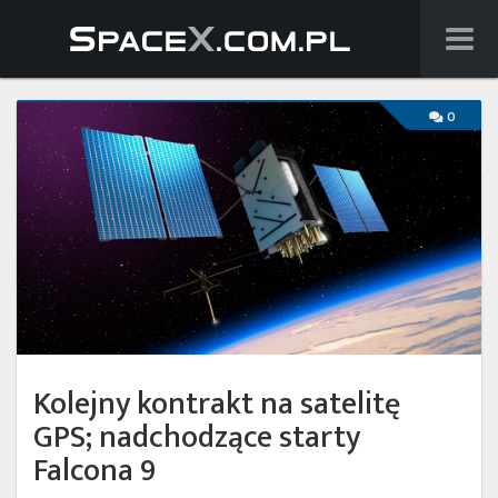
Wiadomości
0
Baza wiedzy
Starlink
Starship
Lista startów
Na żywo
Kolejny kontrakt na satelitę
Szukaj
GPS; nadchodzące starty
Facebook
Falcona 9