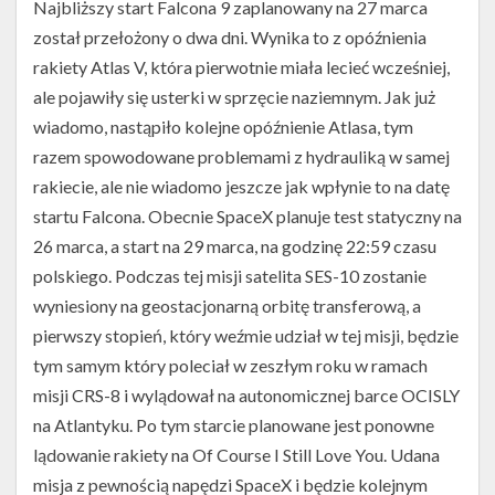
Najbliższy start Falcona 9 zaplanowany na 27 marca
został przełożony o dwa dni. Wynika to z opóźnienia
rakiety Atlas V, która pierwotnie miała lecieć wcześniej,
ale pojawiły się usterki w sprzęcie naziemnym. Jak już
wiadomo, nastąpiło kolejne opóźnienie Atlasa, tym
razem spowodowane problemami z hydrauliką w samej
rakiecie, ale nie wiadomo jeszcze jak wpłynie to na datę
startu Falcona. Obecnie SpaceX planuje test statyczny na
26 marca, a start na 29 marca, na godzinę 22:59 czasu
polskiego. Podczas tej misji satelita SES-10 zostanie
wyniesiony na geostacjonarną orbitę transferową, a
pierwszy stopień, który weźmie udział w tej misji, będzie
tym samym który poleciał w zeszłym roku w ramach
misji CRS-8 i wylądował na autonomicznej barce OCISLY
na Atlantyku. Po tym starcie planowane jest ponowne
lądowanie rakiety na Of Course I Still Love You. Udana
misja z pewnością napędzi SpaceX i będzie kolejnym