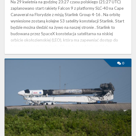
Na 29 kwietnia na godzinę 23:27 czasu polskiego (21:27 UTC)
zaplanowano start rakiety Falcon 9 z platformy SLC-40 na Cape
Canaveral na Florydzie z misją Starlink Group 4-16 . Na orbitę
wyniesione zostaną kolejne 53 satelity konstelacji Starlink. Start
będzie można śledzić na żywo na naszej stronie . Starlink to
budowana przez SpaceX konstelacja satelitarna na niskiej
orbicie okołoziemskiej (LEO), która ma zapewniać dostęp do
Internetu na całym świecie. Obecnie na orbicie znajduje …
Start
0
rakiety
Falcon
9
z
misją
Crew-
4
–
27
kwietnia
2022