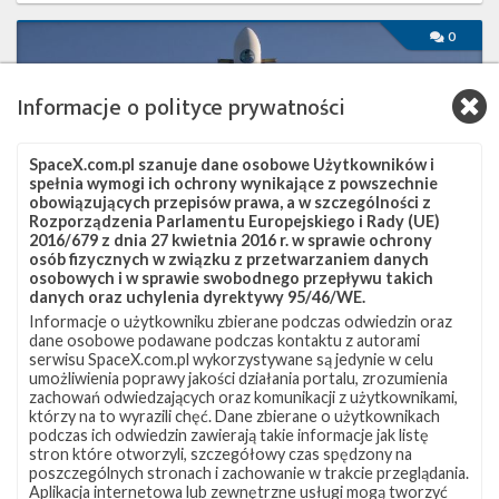
Start
0
rakiety
Falcon
9
Informacje o polityce prywatności
z
misją
NROL-
SpaceX.com.pl szanuje dane osobowe Użytkowników i
85
spełnia wymogi ich ochrony wynikające z powszechnie
–
obowiązujących przepisów prawa, a w szczególności z
Rozporządzenia Parlamentu Europejskiego i Rady (UE)
17
2016/679 z dnia 27 kwietnia 2016 r. w sprawie ochrony
kwietnia
osób fizycznych w związku z przetwarzaniem danych
2022
osobowych i w sprawie swobodnego przepływu takich
danych oraz uchylenia dyrektywy 95/46/WE.
Informacje o użytkowniku zbierane podczas odwiedzin oraz
dane osobowe podawane podczas kontaktu z autorami
serwisu SpaceX.com.pl wykorzystywane są jedynie w celu
Start rakiety Falcon 9 z misją NROL-85 – 17
umożliwienia poprawy jakości działania portalu, zrozumienia
kwietnia 2022
zachowań odwiedzających oraz komunikacji z użytkownikami,
którzy na to wyrazili chęć. Dane zbierane o użytkownikach
niedziela, 17 kwietnia 2022 02:52
podczas ich odwiedzin zawierają takie informacje jak listę
stron które otworzyli, szczegółowy czas spędzony na
Na 17 kwietnia na godzinę 15:13 czasu polskiego (13:13 UTC)
poszczególnych stronach i zachowanie w trakcie przeglądania.
zaplanowano start rakiety Falcon 9 z platformy SLC-4E w
Aplikacja internetowa lub zewnętrzne usługi mogą tworzyć