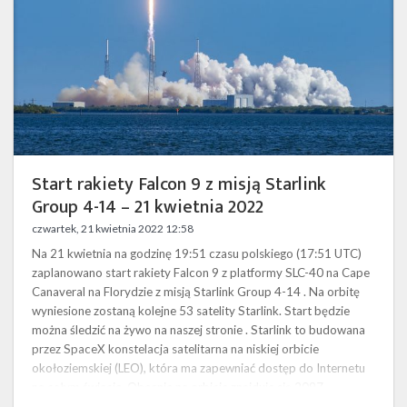
Starlink
Group
4-
14
–
21
kwietnia
2022
Start rakiety Falcon 9 z misją Starlink
Group 4-14 – 21 kwietnia 2022
czwartek, 21 kwietnia 2022 12:58
Na 21 kwietnia na godzinę 19:51 czasu polskiego (17:51 UTC)
zaplanowano start rakiety Falcon 9 z platformy SLC-40 na Cape
Canaveral na Florydzie z misją Starlink Group 4-14 . Na orbitę
wyniesione zostaną kolejne 53 satelity Starlink. Start będzie
można śledzić na żywo na naszej stronie . Starlink to budowana
przez SpaceX konstelacja satelitarna na niskiej orbicie
okołoziemskiej (LEO), która ma zapewniać dostęp do Internetu
na całym świecie. Obecnie na orbicie znajduje się 2097 …