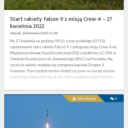
Start rakiety Falcon 9 z misją Crew-4 – 27
kwietnia 2022
wtorek, 26 kwietnia 2022 21:49
Na 27 kwietnia na godzinę 09:52 czasu polskiego (07:52)
zaplanowano start rakiety Falcon 9 z załogową misją Crew-4 do
Międzynarodowej Stacji Kosmicznej (ISS) z platformy LC-39A w
Centrum Kosmicznym im. Kennedy’ego (KSC) na Florydzie. Na
szczycie rakiety znajdzie się załogowa kapsuła Dragon 2
Freedom. Start będzie można śledzić na żywo na naszej stronie ,
transmisja rozpocznie się około cztery godziny przed startem.
Crew-4 to czwarta operacyjna misja do ISS w ramach programu
…
Start
Aktualizacja
0
rakiety
Falcon
9
z
misją