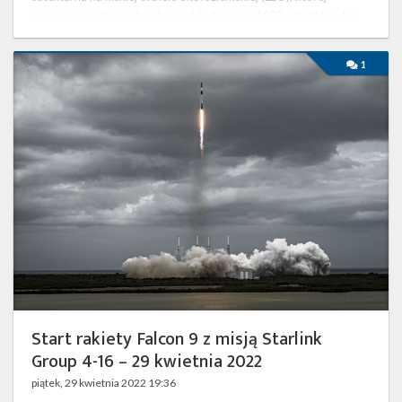
pierwsza część ma docelowo składać się z 4408 satelitów. Jej
celem jest …
Start
1
rakiety
Falcon
9
z
misją
Starlink
Group
4-
16
–
29
kwietnia
2022
Start rakiety Falcon 9 z misją Starlink
Group 4-16 – 29 kwietnia 2022
piątek, 29 kwietnia 2022 19:36