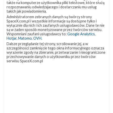
Vandenberg Space Force Base w Kalifornii z misją NROL-85 dla
także na komputerze użytkownika pliki tekstowe, które służą
rozpoznawaniu odwiedzajacego i dostarczaniu mu usług
Narodowego Biura Rozpoznania (ang. NRO – National
takich jak powiadomienia.
Reconnaissance Office ). Przeznaczenie ładunku jest tajne.
Administratorem zebranych danych są twórcy strony
Transmisję ze startu będzie można śledzić na żywo na naszej
SpaceX.com.pl i wszystkie informacje są dostępne tylko i
stronie . NRO to amerykańska agencja, która odpowiedzialna
wyłącznie dla nich i ich zaufanych usługodawców. Dane te nie
jest za projektowanie, budowę, wystrzeliwanie i obsługę
są w żaden sposób monetyzowane przez twórców serwisu.
Wspomniani zaufani usługodawcy to:
Google Analytics
,
satelitów rozpoznawczych …
Hotjar
,
Matomo
,
OVH
.
Start
1
Dalsze przeglądanie tej strony, scrollowanie jej, a w
rakiety
szczególności zamknięcie tego okna informacyjnego oznacza
Falcon
wyrażenie zgody na zbieranie, przetwarzanie i nieograniczone
9
przechowywanie danych o użytkowniku przez twórców
z
serwisu SpaceX.com.pl
misją
Ax-
1
–
8
kwietnia
2022