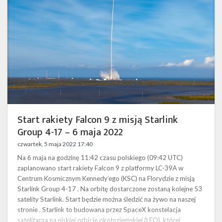
z
misją
Starlink
Group
4-
17
–
6
maja
2022
Start rakiety Falcon 9 z misją Starlink
Group 4-17 – 6 maja 2022
czwartek, 5 maja 2022 17:40
Na 6 maja na godzinę 11:42 czasu polskiego (09:42 UTC)
zaplanowano start rakiety Falcon 9 z platformy LC-39A w
Centrum Kosmicznym Kennedy’ego (KSC) na Florydzie z misją
Starlink Group 4-17 . Na orbitę dostarczone zostaną kolejne 53
satelity Starlink. Start będzie można śledzić na żywo na naszej
stronie . Starlink to budowana przez SpaceX konstelacja
satelitarna na niskiej orbicie okołoziemskiej (LEO), której