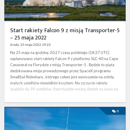
Twitter
2022
Kalendarze
Start rakiety Falcon 9 z misją Transporter-5
– 25 maja 2022
środa, 25 maja 2022 19:22
Na 25 maja na godzinę 20:27 czasu polskiego (18:27 UTC)
zaplanowano start rakiety Falcon 9 z platformy SLC-40 na Cape
Canaveral na Florydzie z misją Transporter-5 . Będzie to piąta
dedykowana misja prowadzonego przez SpaceX programu
SmallSat Rideshare , którego celem jest wynoszenie na orbitę
małych satelitów niewielkim kosztem. Na szczycie rakiety
znajdzie się 59 satelitów. Start będzie można śledzić na żywo na
naszej stronie . Po starcie z platformy rakieta skieruje się na …
Start
0
rakiety
Falcon
9