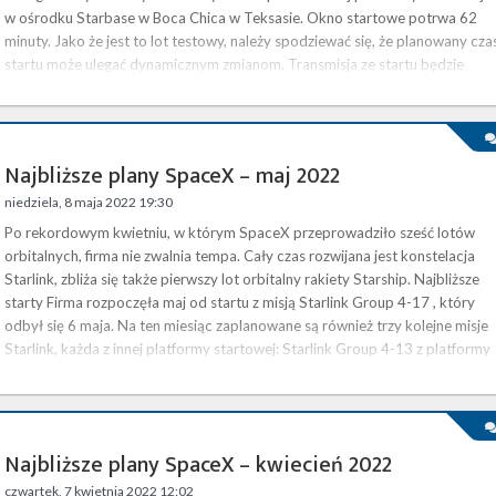
w ośrodku Starbase w Boca Chica w Teksasie. Okno startowe potrwa 62
minuty. Jako że jest to lot testowy, należy spodziewać się, że planowany cza
startu może ulegać dynamicznym zmianom. Transmisja ze startu będzie
dostępna na naszej stronie . Rozpocznie się około 45 minut przed lotem.
Starship to rozwijana i budowana przez SpaceX nowa …
Najbliższe plany SpaceX – maj 2022
niedziela, 8 maja 2022 19:30
Po rekordowym kwietniu, w którym SpaceX przeprowadziło sześć lotów
orbitalnych, firma nie zwalnia tempa. Cały czas rozwijana jest konstelacja
Starlink, zbliża się także pierwszy lot orbitalny rakiety Starship. Najbliższe
starty Firma rozpoczęła maj od startu z misją Starlink Group 4-17 , który
odbył się 6 maja. Na ten miesiąc zaplanowane są również trzy kolejne misje
Starlink, każda z innej platformy startowej: Starlink Group 4-13 z platformy
SLC-4E w Vandenberg Space Force …
Najbliższe plany SpaceX – kwiecień 2022
czwartek, 7 kwietnia 2022 12:02