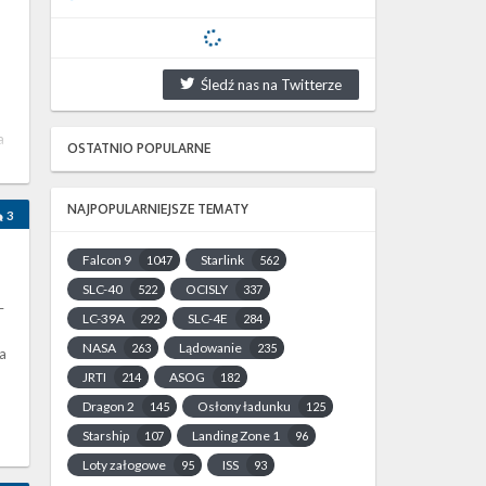
Śledź nas na Twitterze
a
OSTATNIO POPULARNE
NAJPOPULARNIEJSZE TEMATY
3
Falcon 9
Starlink
1047
562
SLC-40
OCISLY
522
337
–
LC-39A
SLC-4E
292
284
NASA
Lądowanie
263
235
a
JRTI
ASOG
214
182
Dragon 2
Osłony ładunku
145
125
Starship
Landing Zone 1
107
96
Loty załogowe
ISS
95
93