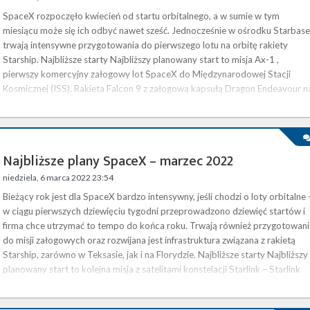
SpaceX rozpoczęło kwiecień od startu orbitalnego, a w sumie w tym
miesiącu może się ich odbyć nawet sześć. Jednocześnie w ośrodku Starbase
trwają intensywne przygotowania do pierwszego lotu na orbitę rakiety
Starship. Najbliższe starty Najbliższy planowany start to misja Ax-1 ,
pierwszy komercyjny załogowy lot SpaceX do Międzynarodowej Stacji
Kosmicznej (ISS). Rakieta Falcon 9 z załogową kapsułą Dragon Endeavour n
szczycie ma wystartować 8 kwietnia o godzinie 17:17 czasu polskiego …
Najbliższe plany SpaceX – marzec 2022
niedziela, 6 marca 2022 23:54
Bieżący rok jest dla SpaceX bardzo intensywny, jeśli chodzi o loty orbitalne 
w ciągu pierwszych dziewięciu tygodni przeprowadzono dziewięć startów i
firma chce utrzymać to tempo do końca roku. Trwają również przygotowani
do misji załogowych oraz rozwijana jest infrastruktura związana z rakietą
Starship, zarówno w Teksasie, jak i na Florydzie. Najbliższe starty Najbliższy
planowany start to kolejna misja z satelitami konstelacji Starlink – Starlink
Group 4-10 . 8 marca o …