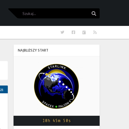
Szukaj
Szukaj
Twitter
Facebook
Kalendarze
RSS
NAJBLIŻSZY START
Starlink
Group
10-
19
21
10h 45m 49s
A