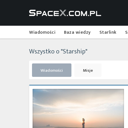
Wiadomości
Baza wiedzy
Starlink
S
Wszystko o "Starship"
Wiadomości
Misje
Pierwszy
zintegrowany
lot
testowy
rakiety
Starship