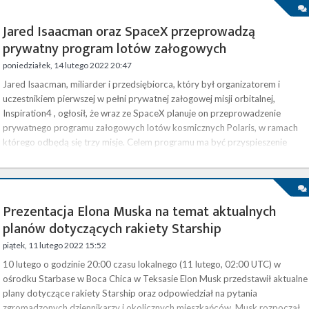
Jared Isaacman oraz SpaceX przeprowadzą
prywatny program lotów załogowych
poniedziałek, 14 lutego 2022 20:47
Jared Isaacman, miliarder i przedsiębiorca, który był organizatorem i
uczestnikiem pierwszej w pełni prywatnej załogowej misji orbitalnej,
Inspiration4 , ogłosił, że wraz ze SpaceX planuje on przeprowadzenie
prywatnego programu załogowych lotów kosmicznych Polaris, w ramach
którego odbędą się trzy misje. Celem programu ma być przyspieszenie
rozwoju załogowych lotów kosmicznych przy jednoczesnym pozyskiwaniu
funduszy oraz zwiększaniu świadomości, jeśli chodzi o istotne sprawy na
Ziemi. …
Prezentacja Elona Muska na temat aktualnych
planów dotyczących rakiety Starship
piątek, 11 lutego 2022 15:52
10 lutego o godzinie 20:00 czasu lokalnego (11 lutego, 02:00 UTC) w
ośrodku Starbase w Boca Chica w Teksasie Elon Musk przedstawił aktualne
plany dotyczące rakiety Starship oraz odpowiedział na pytania
zgromadzonych dziennikarzy i okolicznych mieszkańców. Musk rozpoczął