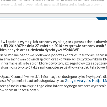
prezentację od przypomnienia motywacji, która stoi za budową systemu
startowego w pełni wielokrotnego użytku. Według Muska jest to konieczny
krok, jeśli chcemy uczynić ludzkość cywilizacją multiplanetarną, tym samym
…
Promieniowanie kosmiczne a podróże
międzyplanetarne – część trzecia omówienia
piątek, 4 lutego 2022 12:03
w i spełnia wymogi ich ochrony wynikające z powszechnie obowiąz
(UE) 2016/679 z dnia 27 kwietnia 2016 r. w sprawie ochrony osób
Część trzecia omówienia: wstęp do systemów aktywnych i tarcza
kich danych oraz uchylenia dyrektywy 95/46/WE.
elektrostatyczna ​ Wstęp ​ Każdy entuzjasta naukowej fantastyki przyzna, że
in oraz dane osobowe podawane podczas kontaktu z autorami serwisu
powyższy dialog brzmi lepiej, niż gdyby fraza pani kapitan brzmiała „opuścić
zumienia zachowań odwiedzających oraz komunikacji z użytkownikami, któ
stanowiska, chowamy się do łazienek” (czemu akurat do łazienek wyjaśniam
 informacje jak listę stron które otworzyli, szczegółowy czas spędzo
w cz. II ). A co za tym idzie, jeśli prospekt relokacji do marsjańskiej bazy ma
 usługi mogą tworzyć także na komputerze użytkownika pliki tekstowe,
być kiedyś atrakcyjny dla szerokiego grona wysokiej klasy specjalistów
paceX.com.pl i wszystkie informacje są dostępne tylko i wyłącznie dla
(wśród których, naturalnie, …
isu. Wspomniani zaufani usługodawcy to:
Google Analytics
,
Hotjar
,
M
w szczególności zamknięcie tego okna informacyjnego oznacza wyrażenie
Najbliższe plany SpaceX – luty 2022
ów serwisu SpaceX.com.pl
wtorek, 1 lutego 2022 22:15
W styczniu SpaceX przeprowadziło cztery starty orbitalne i w lutym firma