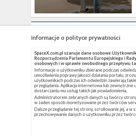
Starship
Promieniowanie
kosmiczne
Informacje o polityce prywatności
a
podróże
międzyplanetarne
SpaceX.com.pl szanuje dane osobowe Użytkownikó
–
Rozporządzenia Parlamentu Europejskiego i Rady 
część
osobowych i w sprawie swobodnego przepływu ta
trzecia
Informacje o użytkowniku zbierane podczas odwiedz
omówienia
umożliwienia poprawy jakości działania portalu, zro
użytkownikach podczas ich odwiedzin zawierają takie
przeglądania. Aplikacja internetowa lub zewnętrzne
dostarczaniu mu usług takich jak powiadomienia.
Administratorem zebranych danych są twórcy strony S
w żaden sposób monetyzowane przez twórców serw
Najbliższe
Dalsze przeglądanie tej strony, scrollowanie jej, a 
plany
przechowywanie danych o użytkowniku przez twórc
SpaceX
–
luty