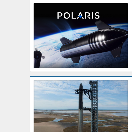
Jared
Isaacman
oraz
SpaceX
przeprowadzą
prywatny
program
lotów
załogowych
Prezentacja
Elona
Muska
na
temat
aktualnych
planów
dotyczących
rakiety