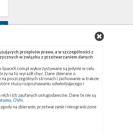
1
ujących przepisów prawa, a w szczególności z
 fizycznych w związku z przetwarzaniem danych
 SpaceX.com.pl wykorzystywane są jedynie w celu
rzy na to wyrazili chęć. Dane zbierane o
ny na poszczególnych stronach i zachowanie w trakcie
 które służą rozpoznawaniu odwiedzajacego i
 nich i ich zaufanych usługodawców. Dane te nie są
atomo
,
OVH
.
3
 zgody na zbieranie, przetwarzanie i nieograniczone