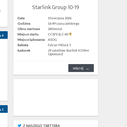
Starlink Group 10-19
s
Data
10 sierpnia 2026
Godzina
16:49 czasu polskiego
Okno startowe
240 minut
Pokaż
Miejsce startu
CCSFS SLC-40
8
lokalizację
Miejsce lądowania
ASOG
CCSFS
Rakieta
Falcon 9 Block 5
SLC-
40 w
Ładunek
29 satelitów Starlink V2 Mini
Google
Optimized
Maps
więcej
2
Z NASZEGO TWITTERA