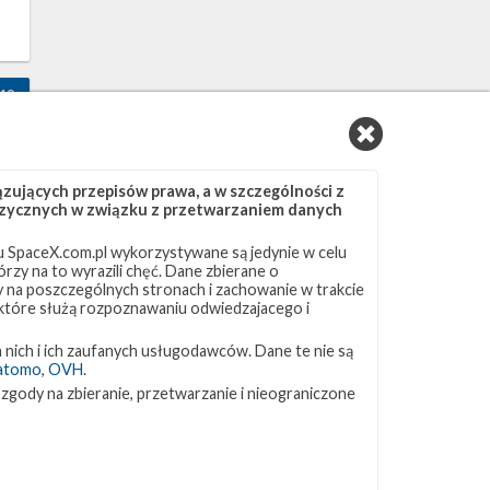
10
ujących przepisów prawa, a w szczególności z
 fizycznych w związku z przetwarzaniem danych
 SpaceX.com.pl wykorzystywane są jedynie w celu
rzy na to wyrazili chęć. Dane zbierane o
ny na poszczególnych stronach i zachowanie w trakcie
 które służą rozpoznawaniu odwiedzajacego i
 nich i ich zaufanych usługodawców. Dane te nie są
atomo
,
OVH
.
10
 zgody na zbieranie, przetwarzanie i nieograniczone