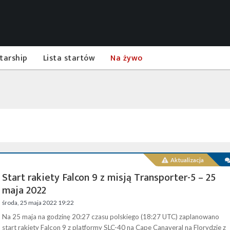
tarship
Lista startów
Na żywo
Aktualizacja
Start rakiety Falcon 9 z misją Transporter-5 – 25
maja 2022
środa, 25 maja 2022 19:22
Na 25 maja na godzinę 20:27 czasu polskiego (18:27 UTC) zaplanowano
start rakiety Falcon 9 z platformy SLC-40 na Cape Canaveral na Florydzie z