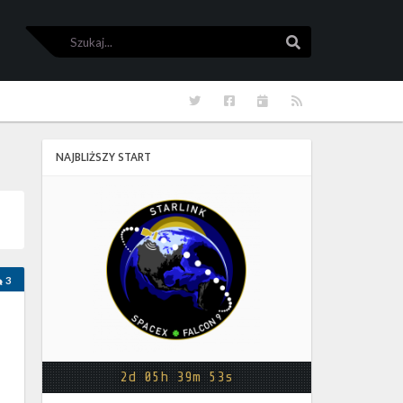
Szukaj
Szukaj
Twitter
Facebook
Kalendarze
RSS
NAJBLIŻSZY START
Starlink
Group
17-
38
3
2d 05h 39m 52s