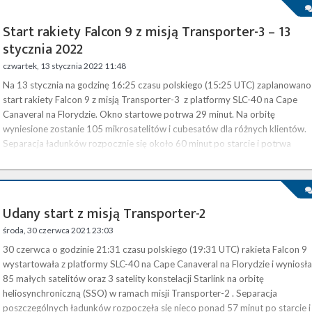
Start rakiety Falcon 9 z misją Transporter-3 – 13
stycznia 2022
czwartek, 13 stycznia 2022 11:48
Na 13 stycznia na godzinę 16:25 czasu polskiego (15:25 UTC) zaplanowano
start rakiety Falcon 9 z misją Transporter-3 z platformy SLC-40 na Cape
Canaveral na Florydzie. Okno startowe potrwa 29 minut. Na orbitę
wyniesione zostanie 105 mikrosatelitów i cubesatów dla różnych klientów.
Separacja ładunków rozpocznie się około 60 minut po starcie i potrwa
około 28 minut. Start będzie można śledzić na żywo na naszej stronie .
Transporter-3 to trzecia dedykowana misja prowadzonego przez …
Udany start z misją Transporter-2
środa, 30 czerwca 2021 23:03
30 czerwca o godzinie 21:31 czasu polskiego (19:31 UTC) rakieta Falcon 9
wystartowała z platformy SLC-40 na Cape Canaveral na Florydzie i wyniosła
85 małych satelitów oraz 3 satelity konstelacji Starlink na orbitę
heliosynchroniczną (SSO) w ramach misji Transporter-2 . Separacja
poszczególnych ładunków rozpoczęła się nieco ponad 57 minut po starcie i