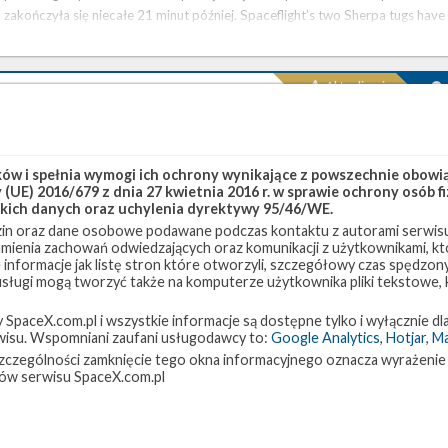
zakończyła się niecałe 21 minut później. Spaceflight’s two Sherpa tugs have
separated from the SpaceX payload stack. Now flying …
Aktualizacja
Start rakiety Falcon 9 z misją Transporter-2 – 30
czerwca 2021
wtorek, 29 czerwca 2021 17:33
w i spełnia wymogi ich ochrony wynikające z powszechnie obowiąz
(UE) 2016/679 z dnia 27 kwietnia 2016 r. w sprawie ochrony osób
Na 30 czerwca na godzinę 20:56 czasu polskiego (18:56 UTC) zaplanowano
kich danych oraz uchylenia dyrektywy 95/46/WE.
start rakiety Falcon 9 z platformy SLC-40 na Cape Canaveral na Florydzie z
in oraz dane osobowe podawane podczas kontaktu z autorami serwisu
misją Transporter-2 . Na orbitę polarną wyniesione zostanie 88 satelitów.
zumienia zachowań odwiedzających oraz komunikacji z użytkownikami, któ
Okno startowe potrwa 58 minut. Separacja ładunków rozpocznie się nieco
 informacje jak listę stron które otworzyli, szczegółowy czas spędzo
ponad 57 minut po starcie. Start będzie można oglądać na żywo na naszej
 usługi mogą tworzyć także na komputerze użytkownika pliki tekstowe,
stronie . Transporter-2 to druga dedykowana misja prowadzonego przez
paceX.com.pl i wszystkie informacje są dostępne tylko i wyłącznie dla
SpaceX programu wynoszenia na orbitę małych satelitów, …
isu. Wspomniani zaufani usługodawcy to:
Google Analytics
,
Hotjar
,
M
w szczególności zamknięcie tego okna informacyjnego oznacza wyrażenie
Udany start z misją NROL-108
ów serwisu SpaceX.com.pl
sobota, 19 grudnia 2020 15:57
19 grudnia o godzinie 15:00 czasu polskiego (14:00 UTC) rakieta Falcon 9