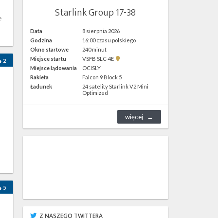
Starlink Group 17-38
e
Data
8 sierpnia 2026
Godzina
16:00 czasu polskiego
Okno startowe
240 minut
Pokaż
Miejsce startu
VSFB SLC-4E
2
lokalizację
Miejsce lądowania
OCISLY
VSFB
Rakieta
Falcon 9 Block 5
SLC-
4E w
Ładunek
24 satelity Starlink V2 Mini
Google
Optimized
Maps
więcej
—
5
Z NASZEGO TWITTERA