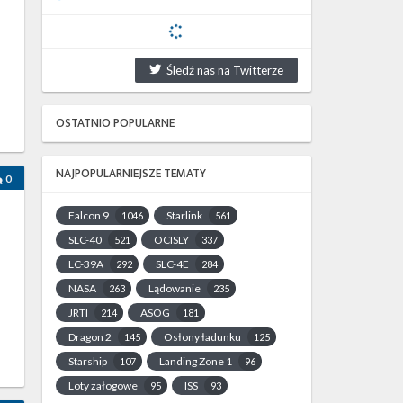
Śledź nas na Twitterze
OSTATNIO POPULARNE
NAJPOPULARNIEJSZE TEMATY
0
Falcon 9
Starlink
1046
561
SLC-40
OCISLY
521
337
LC-39A
SLC-4E
292
284
NASA
Lądowanie
263
235
JRTI
ASOG
214
181
Dragon 2
Osłony ładunku
145
125
Starship
Landing Zone 1
107
96
Loty załogowe
ISS
95
93