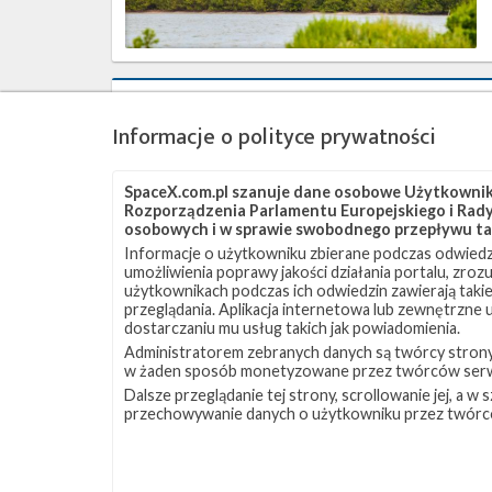
Start
rakiety
Informacje o polityce prywatności
Falcon
9
z
SpaceX.com.pl szanuje dane osobowe Użytkownikó
misją
Rozporządzenia Parlamentu Europejskiego i Rady 
Transporter-
osobowych i w sprawie swobodnego przepływu ta
2
Informacje o użytkowniku zbierane podczas odwiedz
–
umożliwienia poprawy jakości działania portalu, zro
30
użytkownikach podczas ich odwiedzin zawierają takie
przeglądania. Aplikacja internetowa lub zewnętrzne
czerwca
dostarczaniu mu usług takich jak powiadomienia.
2021
Administratorem zebranych danych są twórcy strony S
w żaden sposób monetyzowane przez twórców serw
Udany
Dalsze przeglądanie tej strony, scrollowanie jej, a 
start
przechowywanie danych o użytkowniku przez twórc
z
misją
NROL-