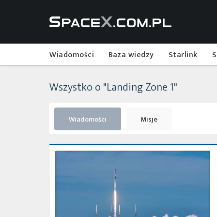
Wiadomości
Baza wiedzy
Starlink
S
Wszystko o "Landing Zone 1"
Wiadomości
Misje
Start
rakiety
Falcon
9
z
misją
Transporter-