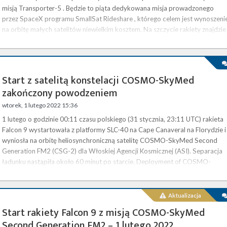
misją Transporter-5 . Będzie to piąta dedykowana misja prowadzonego
przez SpaceX programu SmallSat Rideshare , którego celem jest wynoszeni
na orbitę małych satelitów niewielkim kosztem. Na szczycie rakiety znajdzie
się 59 satelitów. Start będzie można śledzić na żywo na naszej stronie . Po
starcie z platformy rakieta skieruje się na …
Start z satelitą konstelacji COSMO-SkyMed
zakończony powodzeniem
wtorek, 1 lutego 2022 15:36
1 lutego o godzinie 00:11 czasu polskiego (31 stycznia, 23:11 UTC) rakieta
Falcon 9 wystartowała z platformy SLC-40 na Cape Canaveral na Florydzie i
wyniosła na orbitę heliosynchroniczną satelitę COSMO-SkyMed Second
Generation FM2 (CSG-2) dla Włoskiej Agencji Kosmicznej (ASI). Separacja
ładunku nastąpiła około 60 minut po starcie. Deployment of COSMO-
SkyMed Second Generation FM2 confirmed pic.twitter.com/uT07VHNRrF 
SpaceX (@SpaceX) February 1, 2022 Początkowo …
Aktualizacja
Start rakiety Falcon 9 z misją COSMO-SkyMed
Second Generation FM2 – 1 lutego 2022