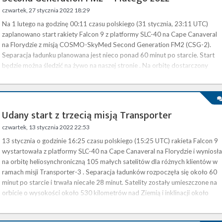
czwartek, 27 stycznia 2022 18:29
Na 1 lutego na godzinę 00:11 czasu polskiego (31 stycznia, 23:11 UTC)
zaplanowano start rakiety Falcon 9 z platformy SLC-40 na Cape Canaveral
na Florydzie z misją COSMO-SkyMed Second Generation FM2 (CSG-2).
Separacja ładunku planowana jest nieco ponad 60 minut po starcie. Start
będzie można śledzić na żywo na naszej stronie . Na orbitę dostarczony
zostanie drugi satelita należący do drugiej generacji konstelacji COSMO-
SkyMed (ang. CSG – COSMO-SkyMed Second Generation ), która …
Udany start z trzecią misją Transporter
czwartek, 13 stycznia 2022 22:53
13 stycznia o godzinie 16:25 czasu polskiego (15:25 UTC) rakieta Falcon 9
wystartowała z platformy SLC-40 na Cape Canaveral na Florydzie i wyniosła
na orbitę heliosynchroniczną 105 małych satelitów dla różnych klientów w
ramach misji Transporter-3 . Separacja ładunków rozpoczęła się około 60
minut po starcie i trwała niecałe 28 minut. Satelity zostały umieszczone na
orbicie o wysokości około 530 kilometrów nad Ziemią i inklinacji około
95,2°. Wśród nich znalazły się także cztery satelity …