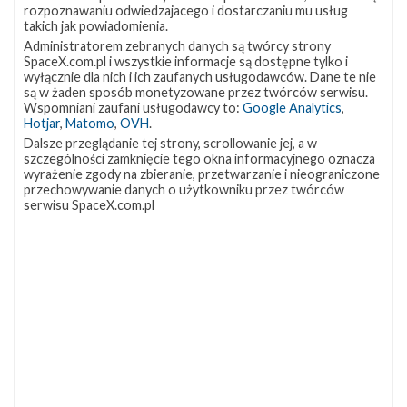
Oceanu Atlantyckiego. Splashdown of Dragon confirmed
rozpoznawaniu odwiedzajacego i dostarczaniu mu usług
takich jak powiadomienia.
pic.twitter.com/m0C7GjwhYh — SpaceX (@SpaceX) April 25,
Administratorem zebranych danych są twórcy strony
2022 Ax-1 to pierwsza w pełni prywatna misja załogowa do
SpaceX.com.pl i wszystkie informacje są dostępne tylko i
Międzynarodowej Stacji Kosmicznej (ISS). Była ona
wyłącznie dla nich i ich zaufanych usługodawców. Dane te nie
organizowana przez firmę Axiom Space, która podpisała z
są w żaden sposób monetyzowane przez twórców serwisu.
NASA porozumienie dotyczące …
Wspomniani zaufani usługodawcy to:
Google Analytics
,
Hotjar
,
Matomo
,
OVH
.
Najbliższe
2
Dalsze przeglądanie tej strony, scrollowanie jej, a w
plany
szczególności zamknięcie tego okna informacyjnego oznacza
SpaceX
wyrażenie zgody na zbieranie, przetwarzanie i nieograniczone
–
przechowywanie danych o użytkowniku przez twórców
kwiecień
serwisu SpaceX.com.pl
2022