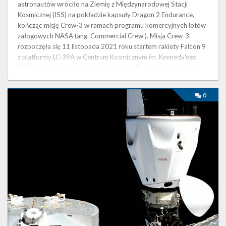
astronautów wróciło na Ziemię z Międzynarodowej Stacji
Kosmicznej (ISS) na pokładzie kapsuły Dragon 2 Endurance,
kończąc misję Crew-3 w ramach programu komercyjnych lotów
załogowych NASA (ang. Commercial Crew ). Misja Crew-3
rozpoczęła się 11 listopada 2021 roku startem rakiety Falcon 9
z platformy LC-39A w Centrum Kosmicznym im. Kennedy’ego
(KSC) na Florydzie. Na pokładzie statku Dragon znalazło się
troje astronautów NASA – Raja …
Kapsuła
0
Dragon
2
Freedom
zadokowała
do
ISS