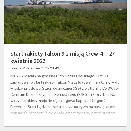
4
–
27
kwietnia
2022
Start rakiety Falcon 9 z misją Crew-4 – 27
kwietnia 2022
wtorek, 26 kwietnia 2022 21:49
Na 27 kwietnia na godzinę 09:52 czasu polskiego (07:52)
zaplanowano start rakiety Falcon 9 z załogową misją Crew-4 do
Międzynarodowej Stacji Kosmicznej (ISS) z platformy LC-39A w
Centrum Kosmicznym im. Kennedy’ego (KSC) na Florydzie. Na
szczycie rakiety znajdzie się załogowa kapsuła Dragon 2
Freedom. Start będzie można śledzić na żywo na naszej stronie ,
transmisja rozpocznie się około cztery godziny przed startem.
Crew-4 to czwarta operacyjna misja do ISS w ramach programu
…