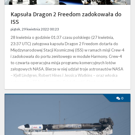
Kapsuła Dragon 2 Freedom zadokowała do
ISS
piątek, 29 kwietnia 2022 00:23
28 kwietnia o godzinie 01:37 czasu polskiego (27 kwietnia,
23:37 UTC) załogowa kapsuła Dragon 2 Freedom dotarła do
Międzynarodowej Stacji Kosmicznej (ISS) w ramach misji Crew-4
i zadokowała do portu zenitowego w module Harmony. Crew-4
to czwarta operacyjna misja programu komercyjnych lotów
załogowych NASA. Bierze w niej udział troje astronautów NASA
– Kjell Lindgren, Robert Hines i Jessica Watkins – oraz włoska
astronautka ESA – Samantha Cristoforetti. Start na szczycie
rakiety Falcon 9 …
Start
0
rakiety
Falcon
9
z
misją
Crew-