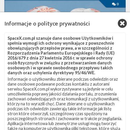
Pierwsza
0
w
pełni
prywatna
Informacje o polityce prywatności
misja
do
ISS
SpaceX.com.pl szanuje dane osobowe Użytkowników i
zakończona
spełnia wymogi ich ochrony wynikające z powszechnie
obowiązujących przepisów prawa, a w szczególności z
Rozporządzenia Parlamentu Europejskiego i Rady (UE)
2016/679 z dnia 27 kwietnia 2016 r. w sprawie ochrony
osób fizycznych w związku z przetwarzaniem danych
osobowych i w sprawie swobodnego przepływu takich
danych oraz uchylenia dyrektywy 95/46/WE.
Informacje o użytkowniku zbierane podczas odwiedzin oraz
dane osobowe podawane podczas kontaktu z autorami
serwisu SpaceX.com.pl wykorzystywane są jedynie w celu
Pierwsza w pełni prywatna misja do ISS
umożliwienia poprawy jakości działania portalu, zrozumienia
zakończona
zachowań odwiedzających oraz komunikacji z użytkownikami,
którzy na to wyrazili chęć. Dane zbierane o użytkownikach
wtorek, 26 kwietnia 2022 13:43
podczas ich odwiedzin zawierają takie informacje jak listę
stron które otworzyli, szczegółowy czas spędzony na
25 kwietnia o godzinie 19:06 czasu polskiego (17:06 UTC)
poszczególnych stronach i zachowanie w trakcie przeglądania.
załogowa kapsuła Dragon 2 Endeavour zakończyła prywatną
Aplikacja internetowa lub zewnętrzne usługi mogą tworzyć
misję załogową Ax-1 poprzez wodowanie na powierzchni
także na komputerze użytkownika pliki tekstowe, które służą