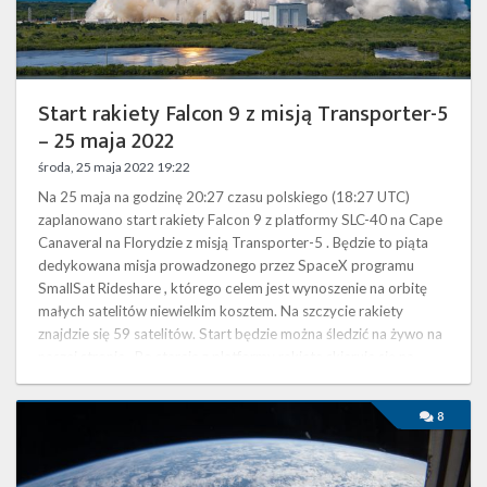
Twitter
2022
Kalendarze
Start rakiety Falcon 9 z misją Transporter-5
– 25 maja 2022
środa, 25 maja 2022 19:22
Na 25 maja na godzinę 20:27 czasu polskiego (18:27 UTC)
zaplanowano start rakiety Falcon 9 z platformy SLC-40 na Cape
Canaveral na Florydzie z misją Transporter-5 . Będzie to piąta
dedykowana misja prowadzonego przez SpaceX programu
SmallSat Rideshare , którego celem jest wynoszenie na orbitę
małych satelitów niewielkim kosztem. Na szczycie rakiety
znajdzie się 59 satelitów. Start będzie można śledzić na żywo na
naszej stronie . Po starcie z platformy rakieta skieruje się na …
Najbliższe
8
plany
SpaceX
–