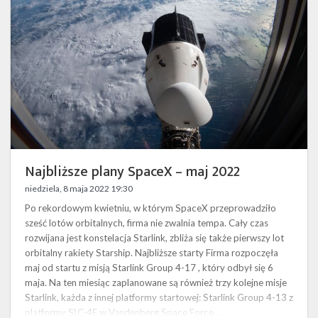
maj
2022
Najbliższe plany SpaceX – maj 2022
niedziela, 8 maja 2022 19:30
Po rekordowym kwietniu, w którym SpaceX przeprowadziło
sześć lotów orbitalnych, firma nie zwalnia tempa. Cały czas
rozwijana jest konstelacja Starlink, zbliża się także pierwszy lot
orbitalny rakiety Starship. Najbliższe starty Firma rozpoczęła
maj od startu z misją Starlink Group 4-17 , który odbył się 6
maja. Na ten miesiąc zaplanowane są również trzy kolejne misje
Starlink, każda z innej platformy startowej: Starlink Group 4-13 z
platformy SLC-4E w Vandenberg Space Force …