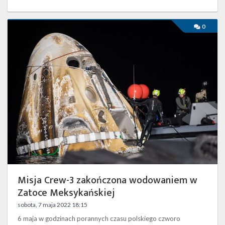
Misja
0
Crew-
3
zakończona
wodowaniem
w
Zatoce
Meksykańskiej
Misja Crew-3 zakończona wodowaniem w
Zatoce Meksykańskiej
sobota, 7 maja 2022 18:15
6 maja w godzinach porannych czasu polskiego czworo