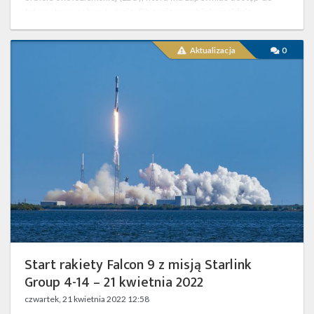
Internetu na całym świecie. Obecnie na orbicie znajduje …
Start
Aktualizacja
0
rakiety
Falcon
9
z
misją
Starlink
Group
4-
14
–
21
kwietnia
2022
Start rakiety Falcon 9 z misją Starlink
Group 4-14 – 21 kwietnia 2022
czwartek, 21 kwietnia 2022 12:58