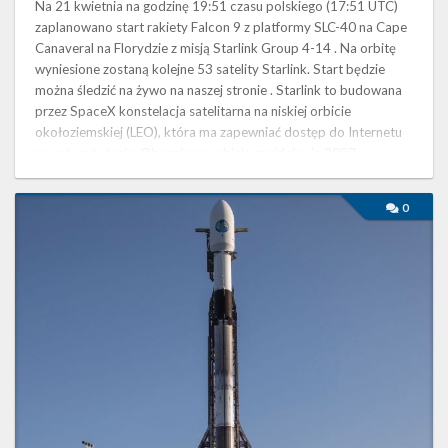
Na 21 kwietnia na godzinę 19:51 czasu polskiego (17:51 UTC)
zaplanowano start rakiety Falcon 9 z platformy SLC-40 na Cape
Canaveral na Florydzie z misją Starlink Group 4-14 . Na orbitę
wyniesione zostaną kolejne 53 satelity Starlink. Start będzie
można śledzić na żywo na naszej stronie . Starlink to budowana
przez SpaceX konstelacja satelitarna na niskiej orbicie
okołoziemskiej (LEO), która ma zapewniać dostęp do Internetu
na całym świecie. Obecnie na orbicie znajduje się 2097 …
Start
0
rakiety
Falcon
9
z
misją
NROL-
85
–
17
kwietnia
2022