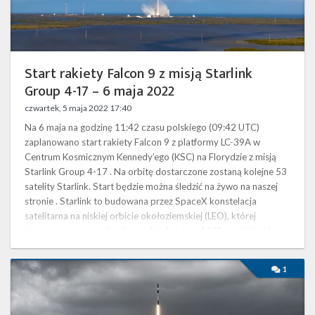
Twitter
6
maja
2022
Kalendarze
Start rakiety Falcon 9 z misją Starlink
Group 4-17 – 6 maja 2022
czwartek, 5 maja 2022 17:40
Na 6 maja na godzinę 11:42 czasu polskiego (09:42 UTC)
zaplanowano start rakiety Falcon 9 z platformy LC-39A w
Centrum Kosmicznym Kennedy’ego (KSC) na Florydzie z misją
Starlink Group 4-17 . Na orbitę dostarczone zostaną kolejne 53
satelity Starlink. Start będzie można śledzić na żywo na naszej
stronie . Starlink to budowana przez SpaceX konstelacja
satelitarna na niskiej orbicie okołoziemskiej (LEO), której
pierwsza część ma docelowo składać się z 4408 satelitów. Jej
celem jest …
Start
1
rakiety
Falcon
9