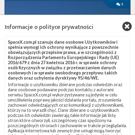
Start
5
rakiety
Falcon
9
Informacje o polityce prywatności
z
misją
Transporter-
SpaceX.com.pl szanuje dane osobowe Użytkowników i
4
spełnia wymogi ich ochrony wynikające z powszechnie
–
obowiązujących przepisów prawa, a w szczególności z
1
Rozporządzenia Parlamentu Europejskiego i Rady (UE)
kwietnia
2016/679 z dnia 27 kwietnia 2016 r. w sprawie ochrony
2022
osób fizycznych w związku z przetwarzaniem danych
osobowych i w sprawie swobodnego przepływu takich
danych oraz uchylenia dyrektywy 95/46/WE.
Informacje o użytkowniku zbierane podczas odwiedzin oraz
dane osobowe podawane podczas kontaktu z autorami
Start rakiety Falcon 9 z misją Transporter-
serwisu SpaceX.com.pl wykorzystywane są jedynie w celu
umożliwienia poprawy jakości działania portalu, zrozumienia
4 – 1 kwietnia 2022
zachowań odwiedzających oraz komunikacji z użytkownikami,
którzy na to wyrazili chęć. Dane zbierane o użytkownikach
czwartek, 31 marca 2022 19:17
podczas ich odwiedzin zawierają takie informacje jak listę
Na 1 kwietnia 2022 roku na godzinę 18:24 czasu polskiego
stron które otworzyli, szczegółowy czas spędzony na
poszczególnych stronach i zachowanie w trakcie przeglądania.
(16:24 UTC) zaplanowany jest start rakiety Falcon 9, która
Aplikacja internetowa lub zewnętrzne usługi mogą tworzyć
wystartuje z misją Transporter-4 z platformy SLC-40 na Cape