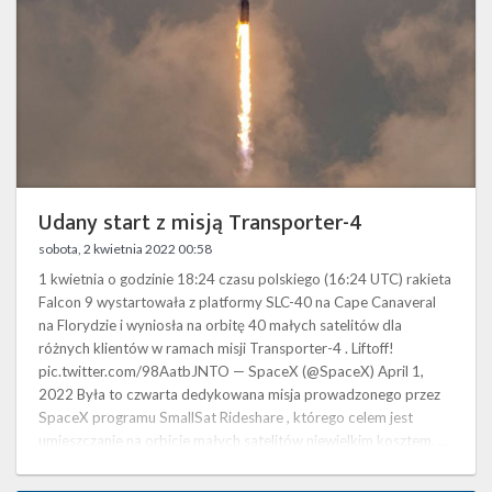
Udany start z misją Transporter-4
sobota, 2 kwietnia 2022 00:58
1 kwietnia o godzinie 18:24 czasu polskiego (16:24 UTC) rakieta
Falcon 9 wystartowała z platformy SLC-40 na Cape Canaveral
na Florydzie i wyniosła na orbitę 40 małych satelitów dla
różnych klientów w ramach misji Transporter-4 . Liftoff!
pic.twitter.com/98AatbJNTO — SpaceX (@SpaceX) April 1,
2022 Była to czwarta dedykowana misja prowadzonego przez
SpaceX programu SmallSat Rideshare , którego celem jest
umieszczanie na orbicie małych satelitów niewielkim kosztem. …