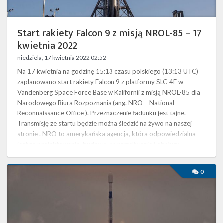
Start rakiety Falcon 9 z misją NROL-85 – 17
kwietnia 2022
niedziela, 17 kwietnia 2022 02:52
Na 17 kwietnia na godzinę 15:13 czasu polskiego (13:13 UTC)
zaplanowano start rakiety Falcon 9 z platformy SLC-4E w
Vandenberg Space Force Base w Kalifornii z misją NROL-85 dla
Narodowego Biura Rozpoznania (ang. NRO – National
Reconnaissance Office ). Przeznaczenie ładunku jest tajne.
Transmisję ze startu będzie można śledzić na żywo na naszej
stronie . NRO to amerykańska agencja, która odpowiedzialna
jest za projektowanie, budowę, wystrzeliwanie i obsługę
satelitów rozpoznawczych …
Udany
0
start
z
misją
Transporter-
4