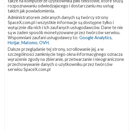
także na komputerze użytkownika pliki tekstowe, które służą
Canaveral na Florydzie w kierunku orbity heliosynchronicznej
rozpoznawaniu odwiedzajacego i dostarczaniu mu usług
(SSO). Okno startowe jest natychmiastowe. W ramach misji
takich jak powiadomienia.
wyniesionych zostanie 40 mikrosatelitów i cubesatów różnych
Administratorem zebranych danych są twórcy strony
firm. Start będzie można oglądać na żywo na naszej stronie
SpaceX.com.pl i wszystkie informacje są dostępne tylko i
wyłącznie dla nich i ich zaufanych usługodawców. Dane te nie
Transporter-4 jest kolejną misją SpaceX w ramach programu
są w żaden sposób monetyzowane przez twórców serwisu.
SmallSat …
Wspomniani zaufani usługodawcy to:
Google Analytics
,
Hotjar
,
Matomo
,
OVH
.
Start
0
z
Dalsze przeglądanie tej strony, scrollowanie jej, a w
szczególności zamknięcie tego okna informacyjnego oznacza
misją
wyrażenie zgody na zbieranie, przetwarzanie i nieograniczone
Starlink
przechowywanie danych o użytkowniku przez twórców
Group
serwisu SpaceX.com.pl
4-
12
zakończony
powodzeniem