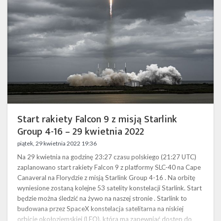
z
misją
Starlink
Group
4-
16
–
29
kwietnia
2022
Start rakiety Falcon 9 z misją Starlink
Group 4-16 – 29 kwietnia 2022
piątek, 29 kwietnia 2022 19:36
Na 29 kwietnia na godzinę 23:27 czasu polskiego (21:27 UTC)
zaplanowano start rakiety Falcon 9 z platformy SLC-40 na Cape
Canaveral na Florydzie z misją Starlink Group 4-16 . Na orbitę
wyniesione zostaną kolejne 53 satelity konstelacji Starlink. Start
będzie można śledzić na żywo na naszej stronie . Starlink to
budowana przez SpaceX konstelacja satelitarna na niskiej
orbicie okołoziemskiej (LEO), która ma zapewniać dostęp do