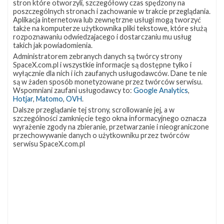
stron które otworzyli, szczegółowy czas spędzony na
Podczas misji
Transporter-1
w styczniu 2021 roku po
poszczególnych stronach i zachowanie w trakcie przeglądania.
Aplikacja internetowa lub zewnętrzne usługi mogą tworzyć
raz pierwszy wyniesiono satelity Starlink na orbitę o
także na komputerze użytkownika pliki tekstowe, które służą
inklinacji 97,6°. Zostały one wyposażone w testową
rozpoznawaniu odwiedzajacego i dostarczaniu mu usług
takich jak powiadomienia.
wersję sprzętu do komunikacji laserowej. Od września
Administratorem zebranych danych są twórcy strony
2021 rozpoczęto wystrzeliwanie operacyjnych satelitów
SpaceX.com.pl i wszystkie informacje są dostępne tylko i
wyłącznie dla nich i ich zaufanych usługodawców. Dane te nie
w wersji 1.5 (V1.5) z możliwością komunikacji laserowej.
są w żaden sposób monetyzowane przez twórców serwisu.
Wspomniani zaufani usługodawcy to:
Google Analytics
,
Prawdopodobnie są one o 10 do 15% cięższe w
Hotjar
,
Matomo
,
OVH
.
porównaniu do wersji 1.0.
Dalsze przeglądanie tej strony, scrollowanie jej, a w
szczególności zamknięcie tego okna informacyjnego oznacza
Wpływ na astronomię
wyrażenie zgody na zbieranie, przetwarzanie i nieograniczone
przechowywanie danych o użytkowniku przez twórców
Krótko po pierwszym starcie w sieci pojawiły się
serwisu SpaceX.com.pl
nagrania przedstawiające przeloty grupy satelitów
Starlink. Wywołało to dyskusję głównie wśród
astronomów, którzy obawiają się, że docelowa
konstelacja mocno utrudni obserwacje nocnego nieba.
SpaceX cały czas wspólnie z astronomami pracuje nad
wprowadzeniem poprawek, mających doprowadzić do