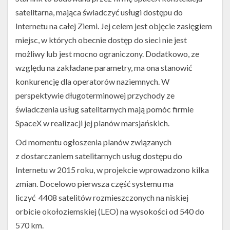
Twitter
satelitarna, mająca świadczyć usługi dostępu do
Kalendarze
Internetu na całej Ziemi. Jej celem jest objęcie zasięgiem
miejsc, w których obecnie dostęp do sieci nie jest
możliwy lub jest mocno ograniczony. Dodatkowo, ze
względu na zakładane parametry, ma ona stanowić
konkurencję dla operatorów naziemnych. W
perspektywie długoterminowej przychody ze
świadczenia usług satelitarnych mają pomóc firmie
SpaceX w realizacji jej planów marsjańskich.
Od momentu ogłoszenia planów związanych
z dostarczaniem satelitarnych usług dostępu do
Internetu w 2015 roku, w projekcie wprowadzono kilka
zmian. Docelowo pierwsza część systemu ma
liczyć 4408 satelitów rozmieszczonych na niskiej
orbicie okołoziemskiej (LEO) na wysokości od 540 do
570 km.