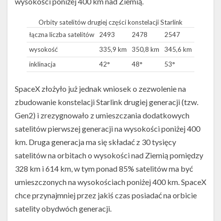
wysokości poniżej 400 km nad Ziemią.
Orbity satelitów drugiej części konstelacji Starlink
łączna liczba satelitów
2493
2478
2547
wysokość
335,9 km
350,8 km
345,6 km
inklinacja
42°
48°
53°
SpaceX złożyło już jednak wniosek o zezwolenie na
zbudowanie konstelacji Starlink drugiej generacji (tzw.
Gen2) i zrezygnowało z umieszczania dodatkowych
satelitów pierwszej generacji na wysokości poniżej 400
km. Druga generacja ma się składać z 30 tysięcy
satelitów na orbitach o wysokości nad Ziemią pomiędzy
328 km i 614 km, w tym ponad 85% satelitów ma być
umieszczonych na wysokościach poniżej 400 km. SpaceX
chce przynajmniej przez jakiś czas posiadać na orbicie
satelity obydwóch generacji.