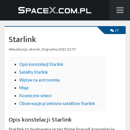
Wiadomości
17
Starlink
Baza wiedzy
Aktualizacja: wtorek, 20 grudnia 2022 22:57
Starlink
Opis konstelacji Starlink
Starship
Satelity Starlink
Lista startów
Wpływ na astronomię
Misje
Na żywo
Kosmiczne śmieci
Obserwacje przelotów satelitów Starlink
Szukaj
Facebook
Opis konstelacji Starlink
Starlink to budowana przez firmę SpaceX konstelacja