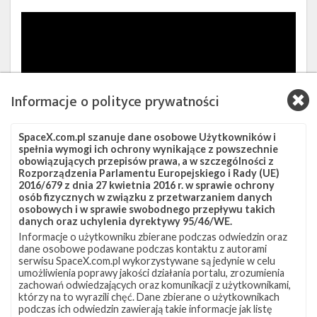
Informacje o polityce prywatności
SpaceX.com.pl szanuje dane osobowe Użytkowników i
spełnia wymogi ich ochrony wynikające z powszechnie
obowiązujących przepisów prawa, a w szczególności z
Rozporządzenia Parlamentu Europejskiego i Rady (UE)
2016/679 z dnia 27 kwietnia 2016 r. w sprawie ochrony
Podczas
kolejnej misji
w październiku 2019 roku po raz
osób fizycznych w związku z przetwarzaniem danych
pierwszy wystrzelono w pełni operacyjne satelity w
osobowych i w sprawie swobodnego przepływu takich
danych oraz uchylenia dyrektywy 95/46/WE.
wersji 1.0 (V1.0), którymi w ciągu niecałych dwóch
Informacje o użytkowniku zbierane podczas odwiedzin oraz
lat zapełniono wszystkie płaszczyzny orbitalne o
dane osobowe podawane podczas kontaktu z autorami
serwisu SpaceX.com.pl wykorzystywane są jedynie w celu
inklinacji 53°. Ich masa wynosi około 260 kg i w
umożliwienia poprawy jakości działania portalu, zrozumienia
zachowań odwiedzających oraz komunikacji z użytkownikami,
porównaniu do poprzedników dodano m.in. możliwość
którzy na to wyrazili chęć. Dane zbierane o użytkownikach
komunikacji w paśmie Ka.
podczas ich odwiedzin zawierają takie informacje jak listę