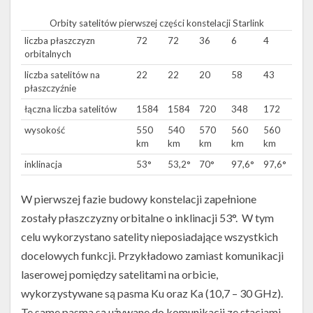
Orbity satelitów pierwszej części konstelacji Starlink
liczba płaszczyzn
72
72
36
6
4
orbitalnych
liczba satelitów na
22
22
20
58
43
płaszczyźnie
łączna liczba satelitów
1584
1584
720
348
172
wysokość
550
540
570
560
560
km
km
km
km
km
inklinacja
53°
53,2°
70°
97,6°
97,6°
W pierwszej fazie budowy konstelacji zapełnione
zostały płaszczyzny orbitalne o inklinacji 53°. W tym
celu wykorzystano satelity nieposiadające wszystkich
docelowych funkcji. Przykładowo zamiast komunikacji
laserowej pomiędzy satelitami na orbicie,
wykorzystywane są pasma Ku oraz Ka (10,7 – 30 GHz).
Te same pasma są używane do komunikacji ze stacjami