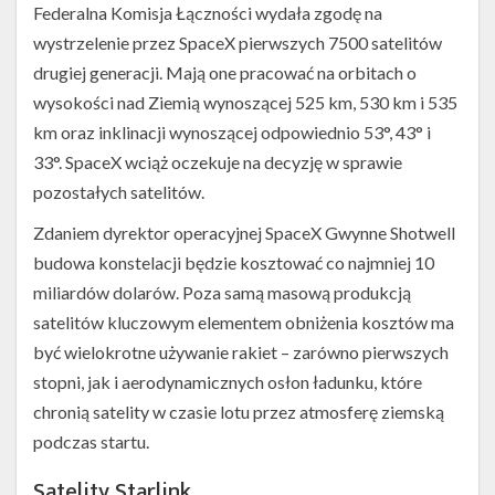
Federalna Komisja Łączności wydała zgodę na
wystrzelenie przez SpaceX pierwszych 7500 satelitów
drugiej generacji. Mają one pracować na orbitach o
wysokości nad Ziemią wynoszącej 525 km, 530 km i 535
km oraz inklinacji wynoszącej odpowiednio 53°, 43° i
33°. SpaceX wciąż oczekuje na decyzję w sprawie
pozostałych satelitów.
Zdaniem dyrektor operacyjnej SpaceX Gwynne Shotwell
budowa konstelacji będzie kosztować co najmniej 10
miliardów dolarów. Poza samą masową produkcją
satelitów kluczowym elementem obniżenia kosztów ma
być wielokrotne używanie rakiet – zarówno pierwszych
stopni, jak i aerodynamicznych osłon ładunku, które
chronią satelity w czasie lotu przez atmosferę ziemską
podczas startu.
Satelity Starlink