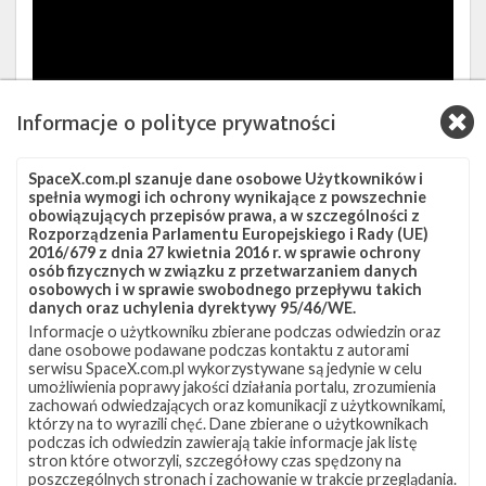
Informacje o polityce prywatności
Źródła:
Telesat (1)
,
Telesat (2)
,
APSTAR
,
SpaceX (1)
,
SpaceX.com.pl szanuje dane osobowe Użytkowników i
spełnia wymogi ich ochrony wynikające z powszechnie
SpaceX (2)
obowiązujących przepisów prawa, a w szczególności z
Rozporządzenia Parlamentu Europejskiego i Rady (UE)
2016/679 z dnia 27 kwietnia 2016 r. w sprawie ochrony
Szukaj po tematach
osób fizycznych w związku z przetwarzaniem danych
osobowych i w sprawie swobodnego przepływu takich
APSTAR
APSTAR-5C
Falcon 9
Lądowanie
danych oraz uchylenia dyrektywy 95/46/WE.
Informacje o użytkowniku zbierane podczas odwiedzin oraz
OCISLY
SLC-40
Telesat
Telstar 18 VANTAGE
Rakieta
dane osobowe podawane podczas kontaktu z autorami
Falcon
serwisu SpaceX.com.pl wykorzystywane są jedynie w celu
9
umożliwienia poprawy jakości działania portalu, zrozumienia
na
Artykuł autorstwa
zachowań odwiedzających oraz komunikacji z użytkownikami,
platformie
którzy na to wyrazili chęć. Dane zbierane o użytkownikach
SLC-
podczas ich odwiedzin zawierają takie informacje jak listę
stron które otworzyli, szczegółowy czas spędzony na
40
Mateusz Fojcik
poszczególnych stronach i zachowanie w trakcie przeglądania.
przed