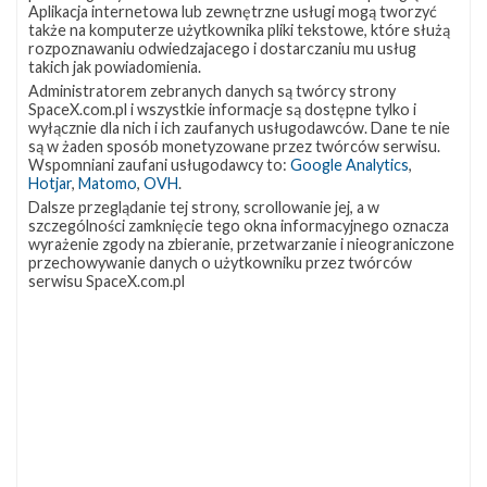
Aplikacja internetowa lub zewnętrzne usługi mogą tworzyć
startem
także na komputerze użytkownika pliki tekstowe, które służą
z
rozpoznawaniu odwiedzajacego i dostarczaniu mu usług
misją
takich jak powiadomienia.
Telstar
Administratorem zebranych danych są twórcy strony
18
SpaceX.com.pl i wszystkie informacje są dostępne tylko i
VANTAGE
wyłącznie dla nich i ich zaufanych usługodawców. Dane te nie
(Źródło:
są w żaden sposób monetyzowane przez twórców serwisu.
SpaceX)
Wspomniani zaufani usługodawcy to:
Google Analytics
,
Hotjar
,
Matomo
,
OVH
.
Dalsze przeglądanie tej strony, scrollowanie jej, a w
szczególności zamknięcie tego okna informacyjnego oznacza
wyrażenie zgody na zbieranie, przetwarzanie i nieograniczone
przechowywanie danych o użytkowniku przez twórców
serwisu SpaceX.com.pl