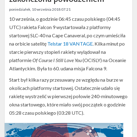
Twitter
poniedziałek, 10 września 2018 07:21
Kalendarze
10 września, o godzinie 06:45 czasu polskiego (04:45
UTC) rakieta Falcon 9 wystartowała z platformy
startowej SLC-40 na Cape Canaveral, po czym umieściła
na orbicie satelitę
Telstar 18 VANTAGE
. Kilka minut po
starcie pierwszy stopień rakiety wylądował na
platformie
Of Course I Still Love You
(OCISLY) na Oceanie
Atlantyckim. Była to 60. udana misja Falcona 9.
Start był kilka razy przesuwany ze względu na burze w
okolicach platformy startowej. Ostatecznie udało się
rakietę wystrzelić w pierwszej połowie 240-minutowego
okna startowego, które miało swój początek o godzinie
05:28 czasu polskiego (03:28 UTC).