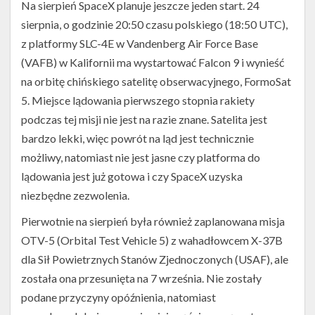
Na sierpień SpaceX planuje jeszcze jeden start. 24
sierpnia, o godzinie 20:50 czasu polskiego (18:50 UTC),
z platformy SLC-4E w Vandenberg Air Force Base
(VAFB) w Kalifornii ma wystartować Falcon 9 i wynieść
na orbitę chińskiego satelitę obserwacyjnego, FormoSat
5. Miejsce lądowania pierwszego stopnia rakiety
podczas tej misji nie jest na razie znane. Satelita jest
bardzo lekki, więc powrót na ląd jest technicznie
możliwy, natomiast nie jest jasne czy platforma do
lądowania jest już gotowa i czy SpaceX uzyska
niezbędne zezwolenia.
Pierwotnie na sierpień była również zaplanowana misja
OTV-5 (Orbital Test Vehicle 5) z wahadłowcem X-37B
dla Sił Powietrznych Stanów Zjednoczonych (USAF), ale
została ona przesunięta na 7 września. Nie zostały
podane przyczyny opóźnienia, natomiast