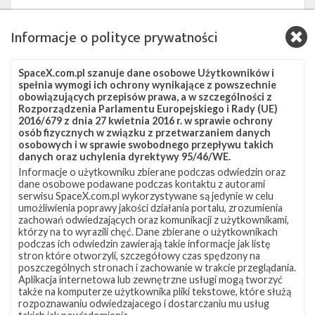
Znamy również wstępne daty dwóch kolejnych
Informacje o polityce prywatności
wrześniowych startów SpaceX. 27 września ma odbyć
się misja SES-11, której celem jest dostarczenie satelity
na geosynchroniczną orbitę transferową (GTO),
SpaceX.com.pl szanuje dane osobowe Użytkowników i
spełnia wymogi ich ochrony wynikające z powszechnie
natomiast na 30 września zaplanowana jest trzecia już
obowiązujących przepisów prawa, a w szczególności z
Rozporządzenia Parlamentu Europejskiego i Rady (UE)
misja z satelitami konstelacji Iridium NEXT, które mają
2016/679 z dnia 27 kwietnia 2016 r. w sprawie ochrony
zostać dostarczone na niską orbitę okołoziemską (LEO).
osób fizycznych w związku z przetwarzaniem danych
osobowych i w sprawie swobodnego przepływu takich
danych oraz uchylenia dyrektywy 95/46/WE.
Informacje o użytkowniku zbierane podczas odwiedzin oraz
dane osobowe podawane podczas kontaktu z autorami
serwisu SpaceX.com.pl wykorzystywane są jedynie w celu
umożliwienia poprawy jakości działania portalu, zrozumienia
zachowań odwiedzających oraz komunikacji z użytkownikami,
którzy na to wyrazili chęć. Dane zbierane o użytkownikach
podczas ich odwiedzin zawierają takie informacje jak listę
stron które otworzyli, szczegółowy czas spędzony na
poszczególnych stronach i zachowanie w trakcie przeglądania.
Aplikacja internetowa lub zewnętrzne usługi mogą tworzyć
także na komputerze użytkownika pliki tekstowe, które służą
rozpoznawaniu odwiedzajacego i dostarczaniu mu usług