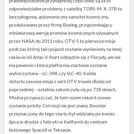
prawdopodobnie przynajmniej częściowo są za to
odpowiedzialne problemy z satelitą TDRS-M. X-37B to
bezzałogowy, autonomiczny samolot kosmiczny,
produkowany przez firmę Boeing, przypominający
miniaturową wersję promów kosmicznych używanych
przez NASA do 2011 roku. OTV-5 to pierwsza misja
podczas której taki pojazd zostanie wyniesiony na innej
rakiecie niż Atlas V. Start odbędzie się z Florydy, ale nie
ma pewności która platforma startowa zostanie
wykorzystana – LC-39A czy SLC-40. Każda
dotychczasowa misja z serii OTV trwała dłużej od
poprzedniej – ostatnia zakończyła się po 718 dniach.
Można przypuszczać, że tym razem rekord znowu
zostanie pobity. Cel misji nie jest znany. Booster
przeznaczony do tego startu był widziany po koniec
lipca w drodze z fabryki w Kalifornii do centrum
testowego SpaceX w Teksasie.