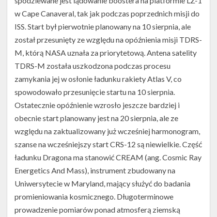
spodziewane jest lądowanie boostera na platformie LZ-1
w Cape Canaveral, tak jak podczas poprzednich misji do
ISS. Start był pierwotnie planowany na 10 sierpnia, ale
został przesunięty ze względu na opóźnienia misji TDRS-
M, którą NASA uznała za priorytetową. Antena satelity
TDRS-M została uszkodzona podczas procesu
zamykania jej w osłonie ładunku rakiety Atlas V, co
spowodowało przesunięcie startu na 10 sierpnia.
Ostatecznie opóźnienie wzrosło jeszcze bardziej i
obecnie start planowany jest na 20 sierpnia, ale ze
względu na zaktualizowany już wcześniej harmonogram,
szanse na wcześniejszy start CRS-12 są niewielkie. Część
ładunku Dragona ma stanowić CREAM (ang. Cosmic Ray
Energetics And Mass), instrument zbudowany na
Uniwersytecie w Maryland, mający służyć do badania
promieniowania kosmicznego. Długoterminowe
prowadzenie pomiarów ponad atmosferą ziemską