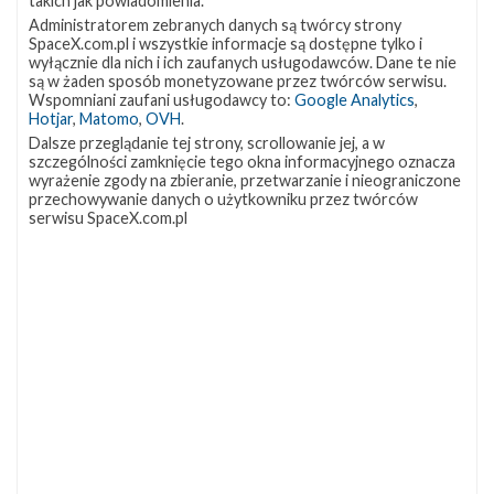
takich jak powiadomienia.
Administratorem zebranych danych są twórcy strony
SpaceX.com.pl i wszystkie informacje są dostępne tylko i
wyłącznie dla nich i ich zaufanych usługodawców. Dane te nie
Elon Musk, CEO SpaceX, zapowiedział na Twitterze, że
są w żaden sposób monetyzowane przez twórców serwisu.
dziewiczy lot Falcona Heavy powinien odbyć się w
Wspomniani zaufani usługodawcy to:
Google Analytics
,
Hotjar
,
Matomo
,
OVH
.
listopadzie tego roku. Rakieta wykorzysta dwa boczne
Dalsze przeglądanie tej strony, scrollowanie jej, a w
człony, które zostały już wcześniej użyte jako pierwsze
szczególności zamknięcie tego okna informacyjnego oznacza
wyrażenie zgody na zbieranie, przetwarzanie i nieograniczone
stopnie Falcona 9 – jeden podczas misji Thaicom-8, a
przechowywanie danych o użytkowniku przez twórców
drugi podczas CRS-9. Środkowy człon jest nowy, ze
serwisu SpaceX.com.pl
względu na znaczne różnice konstrukcyjne w stosunku
do bocznych. Obecnie wszystkie trzy boostery nowej
rakiety znajdują się na Florydzie, z czego jeden boczny
czeka na modyfikacje pozwalające na jego ponowne
użycie w FH. Start Falcona Heavy uzależniony jest od
naprawy platformy SLC-40 na Cape Canaveral, która
została zniszczona podczas zeszłorocznej eksplozji
rakiety Falcon 9 z satelitą Amos-6. Dopiero po
odbudowaniu drugiego miejsca do startów ze