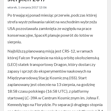
Twitter
wtorek, 1 sierpnia 2017 13:06
Kalendarze
Po trwającej ponad miesiąc przerwie, podczas której
strefa wystrzeliwania rakiet na wschodnim wybrzeżu
USA pozostawała zamknięta ze względu na prace
konserwacyjne, SpaceX planuje powrót do lotów w
sierpniu.
Najbliższą planowaną misją jest CRS-12, w ramach
której Falcon 9 wyniesie na niską orbitę okołoziemską
(LEO) statek transportowy Dragon, który dostarczy
zapasy i sprzęt do eksperymentów naukowych na
Międzynarodową Stację Kosmiczną (ISS). Start
zaplanowany jest obecnie na 13 sierpnia, na godzinę
18:58 czasu polskiego (16:58 UTC), z platformy
startowej LC-39A w Centrum Kosmicznym im. Johna F.
Kennedy’ego na Florydzie. Po separacji drugiego stopnia