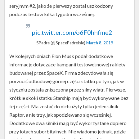
seryjnym #2, jako że pierwszy został uszkodzony
podczas testów kilka tygodni wcześniej.
pic.twitter.com/o6F0hhfme2
— SPadre (@SpacePadreIsle)
March 8, 2019
Prototyp
statku
W kolejnych dniach Elon Musk podał dodatkowe
Starship
informacje dotyczące kampanii testowej nowej rakiety
na
budowanej przez SpaceX. Firma zdecydowała się
platformie
startowej
porzucić odbudowę górnej części statku po tym, jak w
(Źródło:
styczniu została zniszczona przez silny wiatr. Pierwsze,
Nomadd
dla
krótkie skoki statku Starship mają być wykonywane bez
NSF/L2,
tej części. Ma zostać do nich użyty tylko jeden silnik
NASASpaceFlight.com)
Raptor, a nie trzy, jak spodziewano się wcześniej.
Dodatkowe dwa silniki mają być wykorzystane dopiero
przy lotach suborbitalnych. Nie wiadomo jednak, gdzie