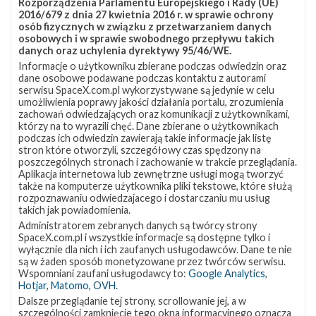
Rozporządzenia Parlamentu Europejskiego i Rady (UE)
2016/679 z dnia 27 kwietnia 2016 r. w sprawie ochrony
obydwa stopnie rakiety – Super Heavy oraz Starship –
osób fizycznych w związku z przetwarzaniem danych
mają być budowane jednocześnie w tych dwóch
osobowych i w sprawie swobodnego przepływu takich
danych oraz uchylenia dyrektywy 95/46/WE.
lokalizacjach.
Informacje o użytkowniku zbierane podczas odwiedzin oraz
dane osobowe podawane podczas kontaktu z autorami
serwisu SpaceX.com.pl wykorzystywane są jedynie w celu
Testing Starship heatshield hex tiles
umożliwienia poprawy jakości działania portalu, zrozumienia
zachowań odwiedzających oraz komunikacji z użytkownikami,
pic.twitter.com/PycE9VthxQ
którzy na to wyrazili chęć. Dane zbierane o użytkownikach
podczas ich odwiedzin zawierają takie informacje jak listę
— Elon Musk (@elonmusk)
March 17, 2019
stron które otworzyli, szczegółowy czas spędzony na
poszczególnych stronach i zachowanie w trakcie przeglądania.
Musk poinformował również, że od strony nawietrznej
Aplikacja internetowa lub zewnętrzne usługi mogą tworzyć
także na komputerze użytkownika pliki tekstowe, które służą
statku Starship podczas lądowania wykorzystywana
rozpoznawaniu odwiedzajacego i dostarczaniu mu usług
będzie osłona termiczna w postaci heksagonalnych
takich jak powiadomienia.
Administratorem zebranych danych są twórcy strony
płytek. Kształt ten ma zapobiegać przyspieszaniu
SpaceX.com.pl i wszystkie informacje są dostępne tylko i
gorących gazów w przerwach pomiędzy płytkami. Musk
wyłącznie dla nich i ich zaufanych usługodawców. Dane te nie
są w żaden sposób monetyzowane przez twórców serwisu.
zaprezentował nagranie przedstawiające test osłony
Wspomniani zaufani usługodawcy to:
Google Analytics
,
Hotjar
,
Matomo
,
OVH
.
oraz zakomunikował, że był to udany test o pełnej
Dalsze przeglądanie tej strony, scrollowanie jej, a w
długości, podczas którego fragmenty osłony osiągnęły
szczególności zamknięcie tego okna informacyjnego oznacza