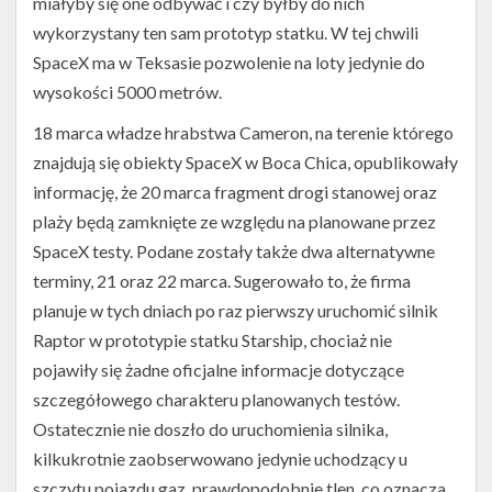
miałyby się one odbywać i czy byłby do nich
wykorzystany ten sam prototyp statku. W tej chwili
SpaceX ma w Teksasie pozwolenie na loty jedynie do
wysokości 5000 metrów.
18 marca władze hrabstwa Cameron, na terenie którego
znajdują się obiekty SpaceX w Boca Chica, opublikowały
informację, że 20 marca fragment drogi stanowej oraz
plaży będą zamknięte ze względu na planowane przez
SpaceX testy. Podane zostały także dwa alternatywne
terminy, 21 oraz 22 marca. Sugerowało to, że firma
planuje w tych dniach po raz pierwszy uruchomić silnik
Raptor w prototypie statku Starship, chociaż nie
pojawiły się żadne oficjalne informacje dotyczące
szczegółowego charakteru planowanych testów.
Ostatecznie nie doszło do uruchomienia silnika,
kilkukrotnie zaobserwowano jedynie uchodzący u
szczytu pojazdu gaz, prawdopodobnie tlen, co oznacza,