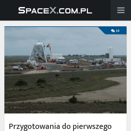
Wiadomości
14
Baza wiedzy
Starlink
Starship
Lista startów
Na żywo
Szukaj
Facebook
Przygotowania do pierwszego