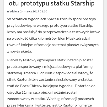
Twitter
lotu prototypu statku Starship
Kalendarze
niedziela, 24 marca 2019 01:10
W ostatnich tygodniach SpaceX zrobiło spore postępy
przy budowie pierwszego prototypu statku Starship,
który ma posłużyć do przeprowadzenia testowych lotów
na wysokość kilku kilometrów. Elon Musk zdradził
również kolejne informacje na temat planów związanych
z nową rakietą.
Pierwszy testowy egzemplarz statku Starship został
przetransportowany z miejsca budowy na platformę
startową 8 marca. Elon Musk zapowiedział wtedy, że
silnik Raptor, który zostanie zainstalowany w statku,
trafi do Boca Chica w kolejnym tygodniu. Dotarł on do
ośrodka 11 marca, a pięć dni później został
zamontowany w statku. Według informacji podanych
przez Muska na Twitterze, jest to Raptor o numerze