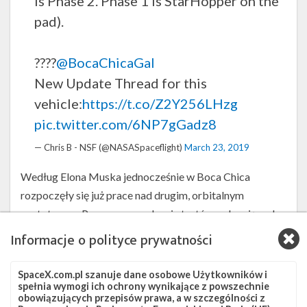
is Phase 2. Phase 1 is StarHopper on the
pad).
????
@BocaChicaGal
New Update Thread for this
vehicle:
https://t.co/Z2Y256LHzg
pic.twitter.com/6NP7gGadz8
— Chris B - NSF (@NASASpaceflight)
March 23, 2019
Według Elona Muska jednocześnie w Boca Chica
rozpoczęły się już prace nad drugim, orbitalnym
prototypem. Po przeprowadzeniu testów polegających
na lotach na niewielkie wysokości, firma planuje od razu
Informacje o polityce prywatności
zbudować pełnowymiarową wersję rakiety. SpaceX chce,
aby docelowo loty orbitalne mogły odbywać się
SpaceX.com.pl szanuje dane osobowe Użytkowników i
spełnia wymogi ich ochrony wynikające z powszechnie
zarówno z południowego Teksasu, jak i z Centrum
obowiązujących przepisów prawa, a w szczególności z
Kosmicznego im. Kennedy’ego (KSC) na Florydzie, a