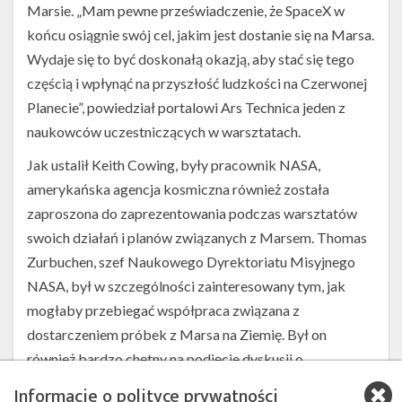
Marsie. „Mam pewne przeświadczenie, że SpaceX w
końcu osiągnie swój cel, jakim jest dostanie się na Marsa.
Wydaje się to być doskonałą okazją, aby stać się tego
częścią i wpłynąć na przyszłość ludzkości na Czerwonej
Planecie”, powiedział portalowi Ars Technica jeden z
naukowców uczestniczących w warsztatach.
Jak ustalił Keith Cowing, były pracownik NASA,
amerykańska agencja kosmiczna również została
zaproszona do zaprezentowania podczas warsztatów
swoich działań i planów związanych z Marsem. Thomas
Zurbuchen, szef Naukowego Dyrektoriatu Misyjnego
NASA, był w szczególności zainteresowany tym, jak
mogłaby przebiegać współpraca związana z
dostarczeniem próbek z Marsa na Ziemię. Był on
również bardzo chętny na podjęcie dyskusji o
komercyjnym, publiczno-prywatnym partnerstwie w
Informacje o polityce prywatności