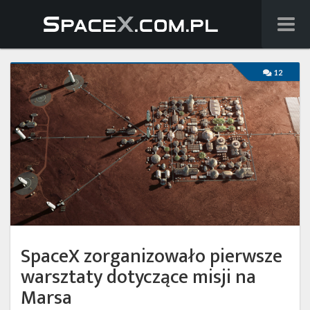
Wiadomości
12
Baza wiedzy
Starlink
Starship
Lista startów
Na żywo
SpaceX zorganizowało pierwsze
Szukaj
warsztaty dotyczące misji na
Facebook
Marsa