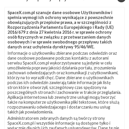
innych obszarach, np. małych satelitów. Nie wiadomo
jednak, na ile NASA chce być częścią planów SpaceX
SpaceX.com.pl szanuje dane osobowe Użytkowników i
związanych z kolonizacją Marsa. Według dostępnych
spełnia wymogi ich ochrony wynikające z powszechnie
obowiązujących przepisów prawa, a w szczególności z
informacji nikt z Dyrektoriatu ds. Załogowej Eksploracji
Rozporządzenia Parlamentu Europejskiego i Rady (UE)
2016/679 z dnia 27 kwietnia 2016 r. w sprawie ochrony
Kosmosu NASA nie wziął udziału w warsztatach, mimo
osób fizycznych w związku z przetwarzaniem danych
otrzymanych zaproszeń. Stawiło się natomiast wielu
osobowych i w sprawie swobodnego przepływu takich
danych oraz uchylenia dyrektywy 95/46/WE.
naukowców NASA badających obecnie Czerwoną
Informacje o użytkowniku zbierane podczas odwiedzin oraz
Planetę.
dane osobowe podawane podczas kontaktu z autorami
serwisu SpaceX.com.pl wykorzystywane są jedynie w celu
Do prowadzenia warsztatów wyznaczeni zostali Paul
umożliwienia poprawy jakości działania portalu, zrozumienia
zachowań odwiedzających oraz komunikacji z użytkownikami,
Wooster, główny inżynier rozwoju ds. Marsa, Margarita
którzy na to wyrazili chęć. Dane zbierane o użytkownikach
Marinova, starsza inżynier rozwoju ds. Marsa, obydwoje
podczas ich odwiedzin zawierają takie informacje jak listę
stron które otworzyli, szczegółowy czas spędzony na
pracujący dla SpaceX, a także Bobby Braun, dziekan
poszczególnych stronach i zachowanie w trakcie przeglądania.
Aplikacja internetowa lub zewnętrzne usługi mogą tworzyć
Wydziału Inżynierii i Nauki Stosowanej na CU Boulder
także na komputerze użytkownika pliki tekstowe, które służą
oraz były główny technolog NASA. Jak powiedział
rozpoznawaniu odwiedzajacego i dostarczaniu mu usług
takich jak powiadomienia.
Braun, uczelnia jest dumna, że może gościć tak wielu
Administratorem zebranych danych są twórcy strony
przedstawicieli środowisk akademickich, naukowych
SpaceX.com.pl i wszystkie informacje są dostępne tylko i
wyłącznie dla nich i ich zaufanych usługodawców. Dane te nie
oraz organizacji rządowych. Stwierdził również, że