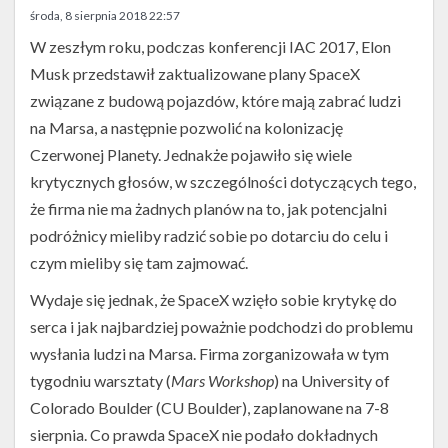
Twitter
środa, 8 sierpnia 2018 22:57
Kalendarze
W zeszłym roku, podczas konferencji IAC 2017, Elon
Musk przedstawił zaktualizowane plany SpaceX
związane z budową pojazdów, które mają zabrać ludzi
na Marsa, a następnie pozwolić na kolonizację
Czerwonej Planety. Jednakże pojawiło się wiele
krytycznych głosów, w szczególności dotyczących tego,
że firma nie ma żadnych planów na to, jak potencjalni
podróżnicy mieliby radzić sobie po dotarciu do celu i
czym mieliby się tam zajmować.
Wydaje się jednak, że SpaceX wzięło sobie krytykę do
serca i jak najbardziej poważnie podchodzi do problemu
wysłania ludzi na Marsa. Firma zorganizowała w tym
Wizja
tygodniu warsztaty (
Mars Workshop
) na University of
artystyczna
marsjańskiej
Colorado Boulder (CU Boulder), zaplanowane na 7-8
kolonii
sierpnia. Co prawda SpaceX nie podało dokładnych
(Źródło: