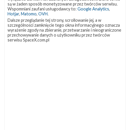
są w żaden sposób monetyzowane przez twórców serwisu.
przeprowadzanie spotkań z takimi partnerami
Wspomniani zaufani usługodawcy to:
Google Analytics
,
Hotjar
,
Matomo
,
OVH
.
branżowymi jak SpaceX jest częścią tego, co powinien
Dalsze przeglądanie tej strony, scrollowanie jej, a w
robić uniwersytet, który chce być postrzegany jako
szczególności zamknięcie tego okna informacyjnego oznacza
wyrażenie zgody na zbieranie, przetwarzanie i nieograniczone
centrum innowacji w branży kosmicznej i lotniczej.
przechowywanie danych o użytkowniku przez twórców
serwisu SpaceX.com.pl
Źródła:
Ars Technica
,
NASA Watch
Szukaj po tematach
Mars
NASA
Artykuł autorstwa
Piotr Szmigielski
GO for age of reflight