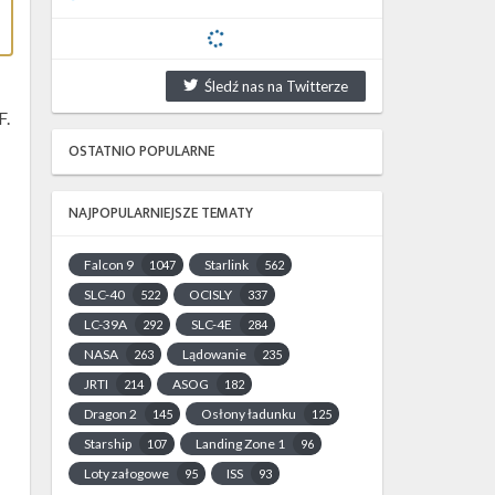
Śledź nas na Twitterze
F.
OSTATNIO POPULARNE
NAJPOPULARNIEJSZE TEMATY
Falcon 9
Starlink
1047
562
SLC-40
OCISLY
522
337
LC-39A
SLC-4E
292
284
NASA
Lądowanie
263
235
JRTI
ASOG
214
182
Dragon 2
Osłony ładunku
145
125
Starship
Landing Zone 1
107
96
Loty załogowe
ISS
95
93