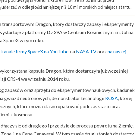
ięto pod uwagę kryterium, które mówi, że na 30 minut przed
uderzać w odległości mniejszej niż 10 mil morskich od miejsca startu.
iem transportowym Dragon, który dostarczy zapasy i eksperymenty
wystartuje z platformy LC-39A w Centrum Kosmicznym im. Johna 
ja SpaceX w tym roku.
a
kanale firmy SpaceX na YouTube
, na
NASA TV
oraz
na naszej
wykorzystana kapsuła Dragon, która dostarczyła już wcześniej
misji CRS-4 we wrześniu 2014 roku.
 kg zapasów oraz sprzętu do eksperymentów naukowych. Ładunek
nia gwiazd neutronowych, demonstrator technologii
ROSA
, której
ecznych, które można ciasno upakować podczas startu oraz
Ziemi z kosmosu.
odłączy się od drugiego i przejdzie do procesu powrotu na Ziemię.
Zone 1 na Cape Canaveral. W tym czasie drugi stopień dostarczy