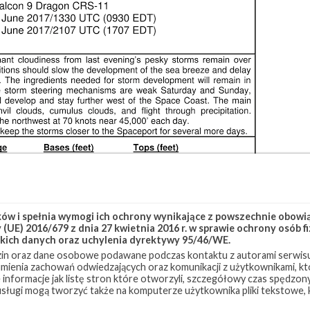
w i spełnia wymogi ich ochrony wynikające z powszechnie obowiąz
(UE) 2016/679 z dnia 27 kwietnia 2016 r. w sprawie ochrony osób
kich danych oraz uchylenia dyrektywy 95/46/WE.
in oraz dane osobowe podawane podczas kontaktu z autorami serwisu
zumienia zachowań odwiedzających oraz komunikacji z użytkownikami, któ
 informacje jak listę stron które otworzyli, szczegółowy czas spędzo
 usługi mogą tworzyć także na komputerze użytkownika pliki tekstowe,