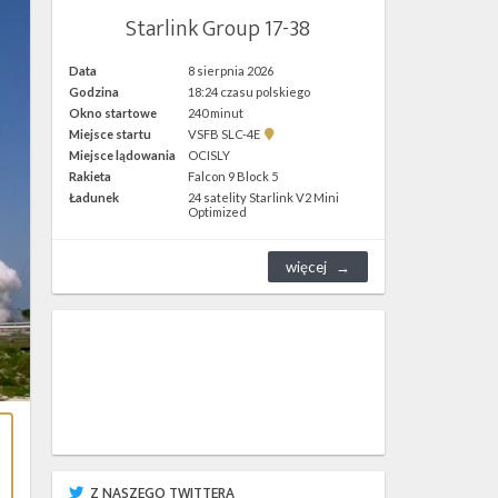
Starlink Group 17-38
Data
8 sierpnia 2026
Godzina
18:24 czasu polskiego
Okno startowe
240 minut
Pokaż
Miejsce startu
VSFB SLC-4E
lokalizację
Miejsce lądowania
OCISLY
VSFB
Rakieta
Falcon 9 Block 5
SLC-
4E w
Ładunek
24 satelity Starlink V2 Mini
Google
Optimized
Maps
więcej
Z NASZEGO TWITTERA