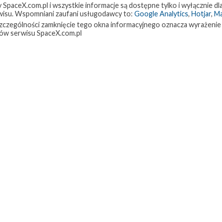
paceX.com.pl i wszystkie informacje są dostępne tylko i wyłącznie dla
isu. Wspomniani zaufani usługodawcy to:
Google Analytics
,
Hotjar
,
M
w szczególności zamknięcie tego okna informacyjnego oznacza wyrażenie
ów serwisu SpaceX.com.pl
9A
Landing Zone 1
Lądowanie
NASA
Mateusz Fojcik