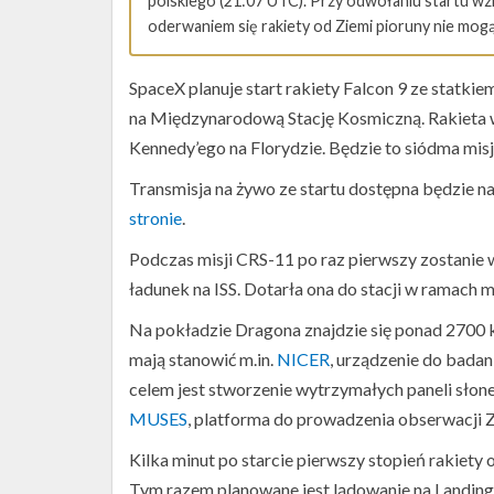
polskiego (21:07 UTC). Przy odwołaniu startu wz
oderwaniem się rakiety od Ziemi pioruny nie mogą 
SpaceX planuje start rakiety Falcon 9 ze statk
na Międzynarodową Stację Kosmiczną. Rakieta 
Kennedy’ego na Florydzie. Będzie to siódma mis
Transmisja na żywo ze startu dostępna będzie n
stronie
.
Podczas misji CRS-11 po raz pierwszy zostanie 
ładunek na ISS. Dotarła ona do stacji w ramach 
Na pokładzie Dragona znajdzie się ponad 2700
mają stanowić m.in.
NICER
, urządzenie do bada
celem jest stworzenie wytrzymałych paneli słon
MUSES
, platforma do prowadzenia obserwacji 
Kilka minut po starcie pierwszy stopień rakiety 
Tym razem planowane jest lądowanie na Landing 