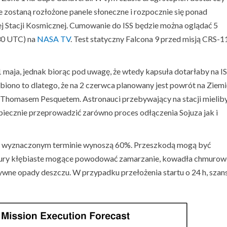
e zostaną rozłożone panele słoneczne i rozpocznie się ponad
Stacji Kosmicznej. Cumowanie do ISS będzie można oglądać 5
30 UTC) na
NASA TV
. Test statyczny Falcona 9 przed misją CRS-1
maja, jednak biorąc pod uwagę, że wtedy kapsuła dotarłaby na I
biono to dlatego, że na 2 czerwca planowany jest powrót na Ziemi
 Thomasem Pesquetem. Astronauci przebywający na stacji mielib
zpiecznie przeprowadzić zarówno proces odłączenia Sojuza jak i
rt w wyznaczonym terminie wynoszą 60%. Przeszkodą mogą być
mury kłębiaste mogące powodować zamarzanie, kowadła chmurow
ywne opady deszczu. W przypadku przełożenia startu o 24 h, szan