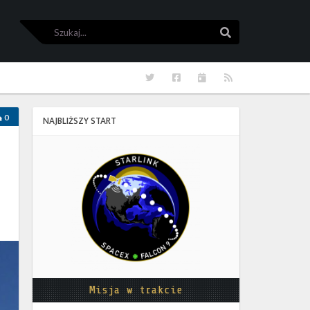
Szukaj
Szukaj
Twitter
Facebook
Kalendarze
RSS
0
NAJBLIŻSZY START
Starlink
Group
17-
38
Misja w trakcie