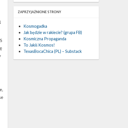
ZAPRZYJAŹNIONE STRONY
1
Kosmogadka
Jak będzie w rakiecie? (grupa FB)
Kosmiczna Propaganda
SS
To Jakiś Kosmos!
ę
TexasBocaChica (PL) – Substack
y
e,
se