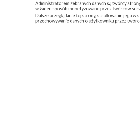
Administratorem zebranych danych są twórcy strony S
w żaden sposób monetyzowane przez twórców serw
Dalsze przeglądanie tej strony, scrollowanie jej, a 
przechowywanie danych o użytkowniku przez twórc
Źródła:
Reddit
,
Twitter SpaceX
Szukaj po tematach
CRS-11
CRS-4
Dragon
Falcon 9
LC-3
Artykuł stworzyli
Piotr Szmigielski
GO for age of reflight