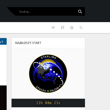
Szukaj
Szukaj
Twitter
Facebook
Kalendarze
RSS
5
NAJBLIŻSZY START
Starlink
Group
17-
38
23h 00m 22s