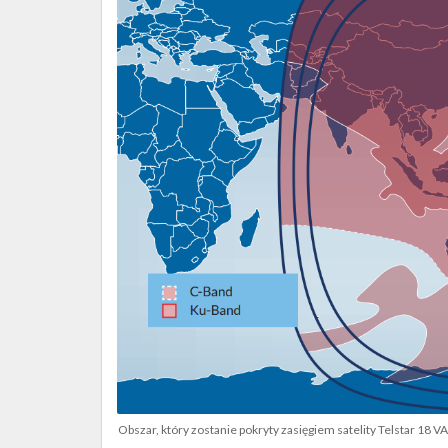
Rakieta
Falcon
9
podczas
startu
z
satelitą
Merah
Putih
(Źródło:
SpaceX)
Obszar, który zostanie pokryty zasięgiem satelity Telstar 18 