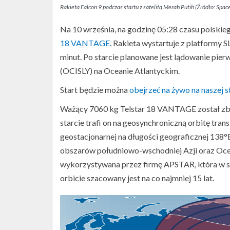
Rakieta Falcon 9 podczas startu z satelitą Merah Putih (Źródło: Spac
Na 10 września, na godzinę 05:28 czasu polskieg
18 VANTAGE
. Rakieta wystartuje z platformy 
minut. Po starcie planowane jest lądowanie pier
(OCISLY) na Oceanie Atlantyckim.
Start będzie można
obejrzeć na żywo na naszej s
Ważący 7060 kg Telstar 18 VANTAGE został zbud
starcie trafi on na geosynchroniczną orbitę tr
geostacjonarnej na długości geograficznej 138°E.
obszarów południowo-wschodniej Azji oraz Ocea
wykorzystywana przez firmę APSTAR, która w 
orbicie szacowany jest na co najmniej 15 lat.