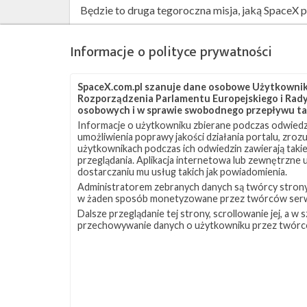
Będzie to druga tegoroczna misja, jaką SpaceX pr
wyniósł na orbitę satelitę
Telstar 19 VANTAGE
.
Falcon 9 Block 5. Kilka minut po starcie zapla
Informacje o polityce prywatności
barce OCISLY na Oceanie Atlantyckim.
SpaceX.com.pl szanuje dane osobowe Użytkownikó
Test statyczny przed startem został przeprowad
Rozporządzenia Parlamentu Europejskiego i Rady 
startowej, po czym jej zbiorniki wypełniono pal
osobowych i w sprawie swobodnego przepływu ta
Informacje o użytkowniku zbierane podczas odwiedz
silników Merlin w jej pierwszym stopniu. Po tym 
umożliwienia poprawy jakości działania portalu, zro
satelitę, którego wyniesie na orbitę.
użytkownikach podczas ich odwiedzin zawierają takie
przeglądania. Aplikacja internetowa lub zewnętrzne
Obecnie
prognozy pogody
dają 60% szans na s
dostarczaniu mu usług takich jak powiadomienia.
Administratorem zebranych danych są twórcy strony S
kłębiaste (cumulusy) oraz zbyt gruba warstwa
w żaden sposób monetyzowane przez twórców serw
Dalsze przeglądanie tej strony, scrollowanie jej, a 
Źródła:
Telesat (1)
,
Telesat (2)
,
APSTAR
,
SpaceX
przechowywanie danych o użytkowniku przez twórc
Szukaj po tematach
APSTAR
APSTAR-5C
Falcon 9
Lądowanie