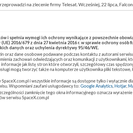
zeprowadzi na zlecenie firmy Telesat. Wcześniej, 22 lipca, Falcon
 Podczas tej misji wykorzystany zostanie nowy egzemplarz rakiet
nowano lądowanie pierwszego stopnia rakiety na autonomicznej
w i spełnia wymogi ich ochrony wynikające z powszechnie obowiąz
zony 5 września. Rakieta została wtedy ustawiona na platformie
(UE) 2016/679 z dnia 27 kwietnia 2016 r. w sprawie ochrony osób
iwem i ciekłym tlenem, a następnie na kilka sekund uruchomiono 9
kich danych oraz uchylenia dyrektywy 95/46/WE.
in oraz dane osobowe podawane podczas kontaktu z autorami serwisu
rakieta wróciła do hangaru, gdzie na jej szczycie zainstalowano
zumienia zachowań odwiedzających oraz komunikacji z użytkownikami, któ
 informacje jak listę stron które otworzyli, szczegółowy czas spędzo
 usługi mogą tworzyć także na komputerze użytkownika pliki tekstowe,
tart w wyznaczonym terminie. Przeszkodą mogą okazać się chmur
paceX.com.pl i wszystkie informacje są dostępne tylko i wyłącznie dla
 chmur, mogące powodować zamarzanie.
isu. Wspomniani zaufani usługodawcy to:
Google Analytics
,
Hotjar
,
M
w szczególności zamknięcie tego okna informacyjnego oznacza wyrażenie
ów serwisu SpaceX.com.pl
OCISLY
SLC-40
Telesat
Telstar 18 VANTAGE