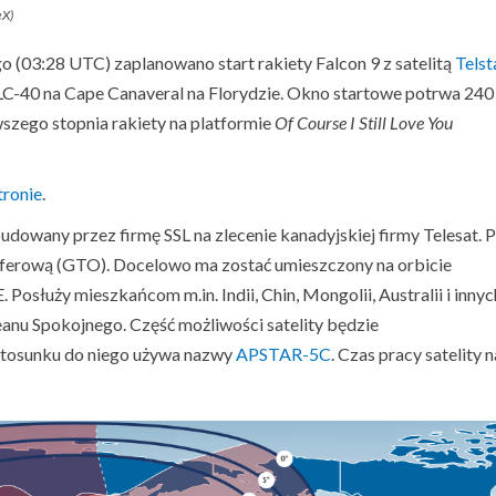
eX)
o (03:28 UTC) zaplanowano start rakiety Falcon 9 z satelitą
Telst
SLC-40 na Cape Canaveral na Florydzie. Okno startowe potrwa 240
wszego stopnia rakiety na platformie
Of Course I Still Love You
tronie
.
owany przez firmę SSL na zlecenie kanadyjskiej firmy Telesat. 
ansferową (GTO). Docelowo ma zostać umieszczony na orbicie
 Posłuży mieszkańcom m.in. Indii, Chin, Mongolii, Australii i innyc
nu Spokojnego. Część możliwości satelity będzie
stosunku do niego używa nazwy
APSTAR-5C
. Czas pracy satelity n