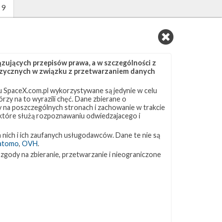
 9
y
ujących przepisów prawa, a w szczególności z
 fizycznych w związku z przetwarzaniem danych
 SpaceX.com.pl wykorzystywane są jedynie w celu
rzy na to wyrazili chęć. Dane zbierane o
ny na poszczególnych stronach i zachowanie w trakcie
 które służą rozpoznawaniu odwiedzajacego i
y
 nich i ich zaufanych usługodawców. Dane te nie są
atomo
,
OVH
.
 zgody na zbieranie, przetwarzanie i nieograniczone