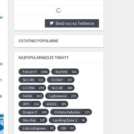
ar
Śledź nas na Twitterze
OSTATNIO POPULARNE
NAJPOPULARNIEJSZE TEMATY
Po
Falcon 9
Starlink
1046
561
h
SLC-40
OCISLY
521
337
LC-39A
SLC-4E
292
284
a
NASA
Lądowanie
263
235
JRTI
ASOG
214
181
Dragon 2
Osłony ładunku
145
125
Starship
Landing Zone 1
107
96
Loty załogowe
ISS
95
93