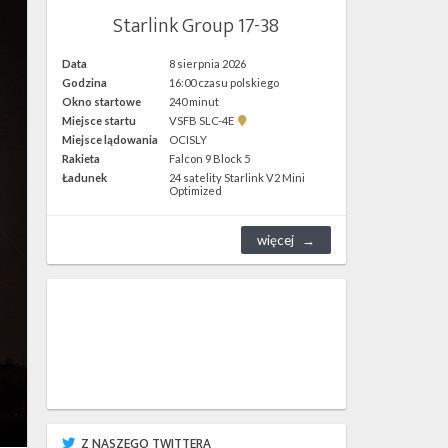
Starlink Group 17-38
Data
8 sierpnia 2026
Godzina
16:00 czasu polskiego
Okno startowe
240 minut
Pokaż
Miejsce startu
VSFB SLC-4E
lokalizację
Miejsce lądowania
OCISLY
VSFB
Rakieta
Falcon 9 Block 5
SLC-
4E w
Ładunek
24 satelity Starlink V2 Mini
Google
Optimized
Maps
więcej
Z NASZEGO TWITTERA