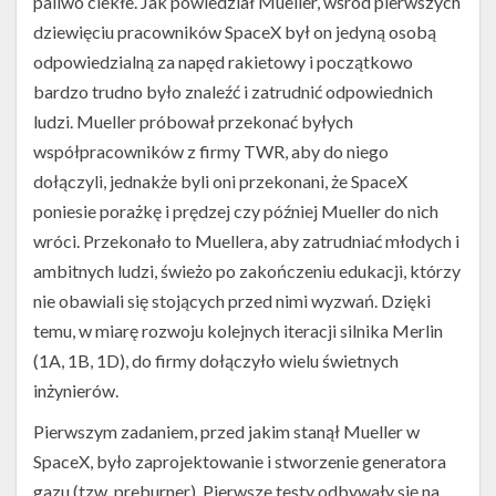
paliwo ciekłe. Jak powiedział Mueller, wśród pierwszych
dziewięciu pracowników SpaceX był on jedyną osobą
odpowiedzialną za napęd rakietowy i początkowo
bardzo trudno było znaleźć i zatrudnić odpowiednich
ludzi. Mueller próbował przekonać byłych
współpracowników z firmy TWR, aby do niego
dołączyli, jednakże byli oni przekonani, że SpaceX
poniesie porażkę i prędzej czy później Mueller do nich
wróci. Przekonało to Muellera, aby zatrudniać młodych i
ambitnych ludzi, świeżo po zakończeniu edukacji, którzy
nie obawiali się stojących przed nimi wyzwań. Dzięki
Silnik
Merlin
temu, w miarę rozwoju kolejnych iteracji silnika Merlin
1D
(1A, 1B, 1D), do firmy dołączyło wielu świetnych
Vacuum
przygotowywany
inżynierów.
do
transportu
Pierwszym zadaniem, przed jakim stanął Mueller w
(Źródło:
SpaceX, było zaprojektowanie i stworzenie generatora
SpaceX)
gazu (tzw. preburner). Pierwsze testy odbywały się na