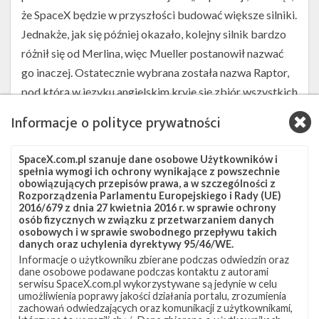
że SpaceX będzie w przyszłości budować większe silniki.
Jednakże, jak się później okazało, kolejny silnik bardzo
różnił się od Merlina, więc Mueller postanowił nazwać
go inaczej. Ostatecznie wybrana została nazwa Raptor,
pod którą w języku angielskim kryje się zbiór wszystkich
ptaków drapieżnych. Sama rakieta Falcon otrzymała
Informacje o polityce prywatności
swoją nazwę na cześć statku kosmicznego Millennium
Falcon z Gwiezdnych Wojen.
SpaceX.com.pl szanuje dane osobowe Użytkowników i
spełnia wymogi ich ochrony wynikające z powszechnie
Do tej pory stworzono kilka wersji silnika Merlin. W
obowiązujących przepisów prawa, a w szczególności z
najnowszej wersji – 1D – silnik ma wyższy ciąg niż
Rozporządzenia Parlamentu Europejskiego i Rady (UE)
2016/679 z dnia 27 kwietnia 2016 r. w sprawie ochrony
poprzednik. Dodatkowo postawiono na niezawodność i
osób fizycznych w związku z przetwarzaniem danych
osobowych i w sprawie swobodnego przepływu takich
łatwość produkcji, która z kolei sprawia, że jego budowa
danych oraz uchylenia dyrektywy 95/46/WE.
jest bardzo tania. Merlin 1D został również
Informacje o użytkowniku zbierane podczas odwiedzin oraz
zaprojektowany tak, aby mógł szybko i w szerokim
dane osobowe podawane podczas kontaktu z autorami
serwisu SpaceX.com.pl wykorzystywane są jedynie w celu
zakresie regulować generowany ciąg. Precyzyjne
umożliwienia poprawy jakości działania portalu, zrozumienia
zachowań odwiedzających oraz komunikacji z użytkownikami,
regulowanie ciągu pozwala na lądowanie pierwszymi