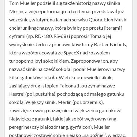
Tom Mueller podzielił się także historią nazwy silnika
Merlin, a więcej informacji na ten temat przedstawił już
wcześniej, w lutym, na łamach serwisu Quora. Elon Musk
chciał uniknąć nazwy, która byłaby po prostu literami i
cyframi (np. RD-180, RS-68) i poprosił Toma o jej
wymyślenie. Jeden z pracowników firmy Barber Nichols,
która współpracowała ze SpaceX nad rozwojem
turbopomp, był sokolnikiem. Zaproponował on, aby
nazwać silnik na cześć sokoła i podał Muellerowi nazwy
kilku gatunków sokoła. W efekcie niewielki silnik,
zasilający drugi stopień Falcona 1, otrzymał nazwę
Kestrel (pol. pustułka), pochodzącą od małego gatunku
sokoła. Większy silnik, Merlin (pol. drzemlik),
zawdzięcza swoją nazwę nieco większemu gatunkowi.
Największe gatunki, takie jak sokół wędrowny (ang.
peregrine) czy białozór (ang. gyrfalcon), Mueller
postanowił zostawić sobie niejako „na później”, wiedząc,