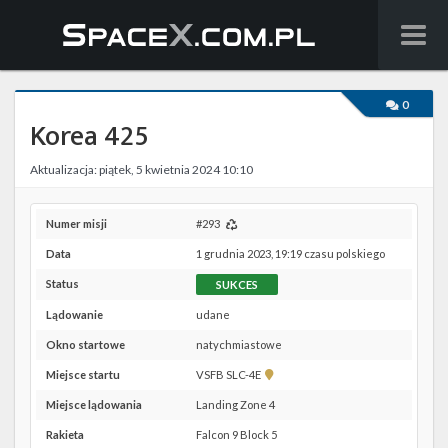
Wiadomości
0
Korea 425
Baza wiedzy
Aktualizacja: piątek, 5 kwietnia 2024 10:10
Starlink
Starship
Numer misji
#293
Data
1 grudnia 2023, 19:19 czasu polskiego
Lista startów
Status
SUKCES
Na żywo
Lądowanie
udane
Okno startowe
natychmiastowe
Szukaj
Pokaż
Miejsce startu
VSFB SLC-4E
lokalizację
Facebook
Miejsce lądowania
Landing Zone 4
VSFB
SLC-
Rakieta
Falcon 9 Block 5