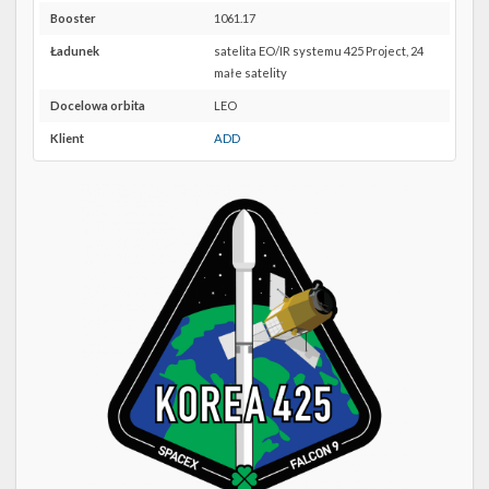
Twitter
4E w
Booster
1061.17
Google
Kalendarze
Maps
Ładunek
satelita EO/IR systemu 425 Project, 24
małe satelity
Docelowa orbita
LEO
Klient
ADD