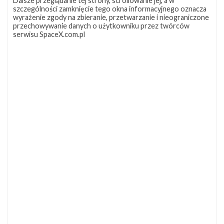
Dalsze przeglądanie tej strony, scrollowanie jej, a w
szczególności zamknięcie tego okna informacyjnego oznacza
wyrażenie zgody na zbieranie, przetwarzanie i nieograniczone
przechowywanie danych o użytkowniku przez twórców
serwisu SpaceX.com.pl
NAJBLIŻSZY START
Starlink
Group
17-
38