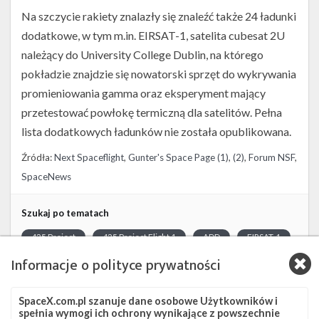
Na szczycie rakiety znalazły się znaleźć także 24 ładunki
dodatkowe, w tym m.in. EIRSAT-1, satelita cubesat 2U
należący do University College Dublin, na którego
pokładzie znajdzie się nowatorski sprzęt do wykrywania
promieniowania gamma oraz eksperyment mający
przetestować powłokę termiczną dla satelitów. Pełna
lista dodatkowych ładunków nie została opublikowana.
Źródła:
Next Spaceflight
,
Gunter's Space Page (1)
,
(2)
,
Forum NSF
,
SpaceNews
Szukaj po tematach
425 Project
425 Project Flight 1
ADD
EIRSAT-1
Informacje o polityce prywatności
Falcon 9
Landing Zone 4
SLC-4E
SmallSat Rideshare
SpaceX.com.pl szanuje dane osobowe Użytkowników i
spełnia wymogi ich ochrony wynikające z powszechnie