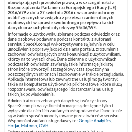
obowiązujących przepisów prawa, a w szczególności z
Rozporządzenia Parlamentu Europejskiego i Rady (UE)
2016/679 z dnia 27 kwietnia 2016 r. w sprawie ochrony
osób fizycznych w związku z przetwarzaniem danych
osobowych i w sprawie swobodnego przepływu takich
danych oraz uchylenia dyrektywy 95/46/WE.
Informacje o użytkowniku zbierane podczas odwiedzin oraz
dane osobowe podawane podczas kontaktu z autorami
serwisu SpaceX.com.pl wykorzystywane są jedynie w celu
umożliwienia poprawy jakości działania portalu, zrozumienia
zachowań odwiedzających oraz komunikacji z użytkownikami,
którzy na to wyrazili chęć. Dane zbierane o użytkownikach
podczas ich odwiedzin zawierają takie informacje jak listę
stron które otworzyli, szczegółowy czas spędzony na
poszczególnych stronach i zachowanie w trakcie przeglądania.
Aplikacja internetowa lub zewnętrzne usługi mogą tworzyć
także na komputerze użytkownika pliki tekstowe, które służą
rozpoznawaniu odwiedzajacego i dostarczaniu mu usług
takich jak powiadomienia.
Administratorem zebranych danych są twórcy strony
SpaceX.com.pl i wszystkie informacje są dostępne tylko i
wyłącznie dla nich i ich zaufanych usługodawców. Dane te nie
są w żaden sposób monetyzowane przez twórców serwisu.
Wspomniani zaufani usługodawcy to:
Google Analytics
,
Hotjar
,
Matomo
,
OVH
.