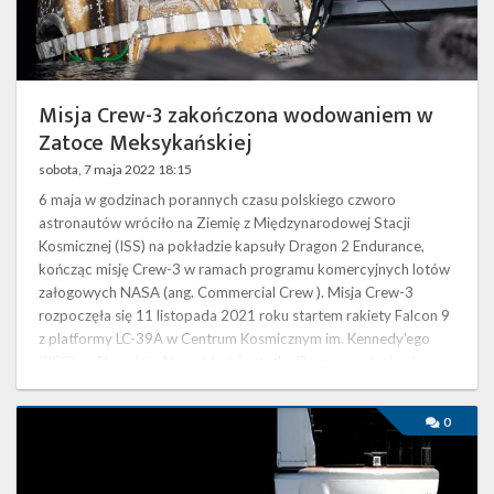
Twitter
Kalendarze
Misja Crew-3 zakończona wodowaniem w
Zatoce Meksykańskiej
sobota, 7 maja 2022 18:15
6 maja w godzinach porannych czasu polskiego czworo
astronautów wróciło na Ziemię z Międzynarodowej Stacji
Kosmicznej (ISS) na pokładzie kapsuły Dragon 2 Endurance,
kończąc misję Crew-3 w ramach programu komercyjnych lotów
załogowych NASA (ang. Commercial Crew ). Misja Crew-3
rozpoczęła się 11 listopada 2021 roku startem rakiety Falcon 9
z platformy LC-39A w Centrum Kosmicznym im. Kennedy’ego
(KSC) na Florydzie. Na pokładzie statku Dragon znalazło się
troje astronautów NASA – Raja …
Kapsuła
0
Dragon
2
Freedom