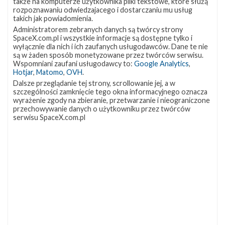
także na komputerze użytkownika pliki tekstowe, które służą
pierwszej komercyjnej załogowej misji SpaceX do
rozpoznawaniu odwiedzajacego i dostarczaniu mu usług
Międzynarodowej Stacji Kosmicznej (ISS) – Ax-1 (Axiom-1).
takich jak powiadomienia.
Falcon wraz z załogową kapsułą Dragon Endeavour na szczycie
Administratorem zebranych danych są twórcy strony
wystartuje z platformy LC-39A w Centrum Kosmicznym im.
SpaceX.com.pl i wszystkie informacje są dostępne tylko i
wyłącznie dla nich i ich zaufanych usługodawców. Dane te nie
Kennedy'ego na Florydzie. Okno startowe jest natychmiastowe.
są w żaden sposób monetyzowane przez twórców serwisu.
Zachęcamy do obejrzenia transmisji ze startu na żywo na naszej
Wspomniani zaufani usługodawcy to:
Google Analytics
,
stronie . Rozpocznie się ona …
Hotjar
,
Matomo
,
OVH
.
Najbliższe
Dalsze przeglądanie tej strony, scrollowanie jej, a w
2
szczególności zamknięcie tego okna informacyjnego oznacza
plany
wyrażenie zgody na zbieranie, przetwarzanie i nieograniczone
SpaceX
przechowywanie danych o użytkowniku przez twórców
–
serwisu SpaceX.com.pl
kwiecień
2022