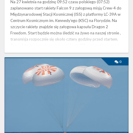
Na 27 kwietnia na godzinę 09:52 czasu polskiego (07:52)
zaplanowano start rakiety Falcon 9 z załogową misją Crew-4 do
Międzynarodowej Stacji Kosmicznej (ISS) z platformy LC-39A w
Centrum Kosmicznym im. Kennedy’ego (KSC) na Florydzie. Na
szczycie rakiety znajdzie się załogowa kapsuła Dragon 2
Freedom. Start będzie można śledzić na żywo na naszej stronie ,
transmisja rozpocznie się około cztery godziny przed startem.
Crew-4 to czwarta operacyjna misja do ISS w ramach programu
…
Pierwsza
0
w
pełni
prywatna
misja
do
ISS
zakończona