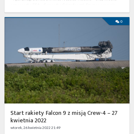
astronautka ESA – Samantha Cristoforetti. Start na szczycie
rakiety Falcon 9 …
Start
0
rakiety
Falcon
9
z
misją
Crew-
4
–
27
kwietnia
2022
Start rakiety Falcon 9 z misją Crew-4 – 27
kwietnia 2022
wtorek, 26 kwietnia 2022 21:49