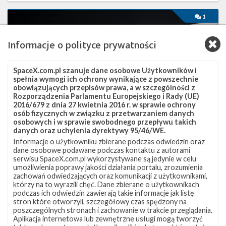
Start
1
rakiety
Falcon
Informacje o polityce prywatności
9
z
misją
SpaceX.com.pl szanuje dane osobowe Użytkowników i
Ax-
spełnia wymogi ich ochrony wynikające z powszechnie
1
obowiązujących przepisów prawa, a w szczególności z
–
Rozporządzenia Parlamentu Europejskiego i Rady (UE)
8
2016/679 z dnia 27 kwietnia 2016 r. w sprawie ochrony
kwietnia
osób fizycznych w związku z przetwarzaniem danych
2022
osobowych i w sprawie swobodnego przepływu takich
danych oraz uchylenia dyrektywy 95/46/WE.
Informacje o użytkowniku zbierane podczas odwiedzin oraz
dane osobowe podawane podczas kontaktu z autorami
serwisu SpaceX.com.pl wykorzystywane są jedynie w celu
Start rakiety Falcon 9 z misją Ax-1 – 8
umożliwienia poprawy jakości działania portalu, zrozumienia
zachowań odwiedzających oraz komunikacji z użytkownikami,
kwietnia 2022
którzy na to wyrazili chęć. Dane zbierane o użytkownikach
podczas ich odwiedzin zawierają takie informacje jak listę
piątek, 8 kwietnia 2022 11:43
stron które otworzyli, szczegółowy czas spędzony na
Na 8 kwietnia 2022 roku na godzinę 17:17 czasu polskiego
poszczególnych stronach i zachowanie w trakcie przeglądania.
Aplikacja internetowa lub zewnętrzne usługi mogą tworzyć
(15:17 UTC) zaplanowano start rakiety Falcon 9 w ramach