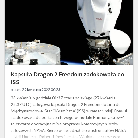
zadokowała
do
ISS
Kapsuła Dragon 2 Freedom zadokowała do
ISS
piątek, 29 kwietnia 2022 00:23
28 kwietnia o godzinie 01:37 czasu polskiego (27 kwietnia,
23:37 UTC) załogowa kapsuła Dragon 2 Freedom dotarła do
Międzynarodowej Stacji Kosmicznej (ISS) w ramach misji Crew-4
i zadokowała do portu zenitowego w module Harmony. Crew-4
to czwarta operacyjna misja programu komercyjnych lotów
załogowych NASA. Bierze w niej udział troje astronautów NASA
– Kjell Lindgren, Robert Hines i Jessica Watkins – oraz włoska