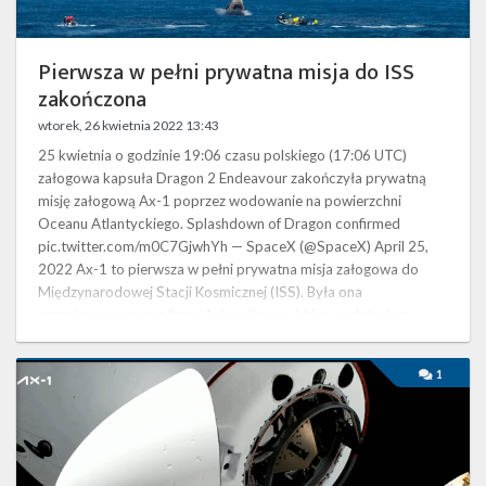
Pierwsza w pełni prywatna misja do ISS
zakończona
wtorek, 26 kwietnia 2022 13:43
25 kwietnia o godzinie 19:06 czasu polskiego (17:06 UTC)
załogowa kapsuła Dragon 2 Endeavour zakończyła prywatną
misję załogową Ax-1 poprzez wodowanie na powierzchni
Oceanu Atlantyckiego. Splashdown of Dragon confirmed
pic.twitter.com/m0C7GjwhYh — SpaceX (@SpaceX) April 25,
2022 Ax-1 to pierwsza w pełni prywatna misja załogowa do
Międzynarodowej Stacji Kosmicznej (ISS). Była ona
organizowana przez firmę Axiom Space, która podpisała z
NASA porozumienie dotyczące …
Załoga
1
misji
Ax-
1
dotarła
na