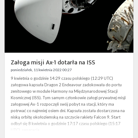
ISS
Załoga misji Ax-1 dotarła na ISS
poniedziałek, 11 kwietnia 2022 00:27
9 kwietnia o godzinie 14:29 czasu polskiego (12:29 UTC)
załogowa kapsuła Dragon 2 Endeavour zadokowała do portu
zenitowego w module Harmony na Międzynarodowej Stacji
Kosmicznej (ISS). Tym samym członkowie załogi prywatnej misji
załogowej Ax-1 rozpoczęli swój pobyt na stacji, który ma
potrwać co najmniej osiem dni. Kapsuła została dostarczona na
niską orbitę okołoziemską na szczycie rakiety Falcon 9. Start
odbył się 8 kwietnia o godzinie 17:17 czasu polskiego (15:17
UTC), separacja …