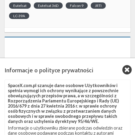
Eutelsat
Eutelsat 36D
Falcon 9
JRTI
LC-39A
Informacje o polityce prywatności
SpaceX.com.pl szanuje dane osobowe Użytkowników i
spełnia wymogi ich ochrony wynikające z powszechnie
obowiązujących przepisów prawa, a w szczególności z
Rozporządzenia Parlamentu Europejskiego i Rady (UE)
2016/679 z dnia 27 kwietnia 2016 r. w sprawie ochrony
osób fizycznych w związku z przetwarzaniem danych
osobowych i w sprawie swobodnego przepływu takich
danych oraz uchylenia dyrektywy 95/46/WE.
Informacje o użytkowniku zbierane podczas odwiedzin oraz
dane osobowe podawane podczas kontaktu z autorami