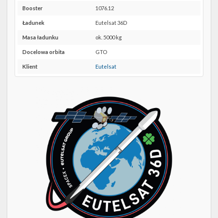
Twitter
39A w
Booster
1076.12
Google
Kalendarze
Maps
Ładunek
Eutelsat 36D
Masa ładunku
ok. 5000 kg
Docelowa orbita
GTO
Klient
Eutelsat