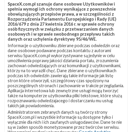
SpaceX.com.pl szanuje dane osobowe Użytkowników i
Eutelsat
Falcon 9
Hotbird 13G
JRTI
spełnia wymogi ich ochrony wynikające z powszechnie
obowiązujących przepisów prawa, a w szczególności z
SLC-40
Rozporządzenia Parlamentu Europejskiego i Rady (UE)
2016/679 z dnia 27 kwietnia 2016 r. w sprawie ochrony
osób fizycznych w związku z przetwarzaniem danych
osobowych i w sprawie swobodnego przepływu takich
danych oraz uchylenia dyrektywy 95/46/WE.
Informacje o użytkowniku zbierane podczas odwiedzin oraz
dane osobowe podawane podczas kontaktu z autorami
serwisu SpaceX.com.pl wykorzystywane są jedynie w celu
umożliwienia poprawy jakości działania portalu, zrozumienia
zachowań odwiedzających oraz komunikacji z użytkownikami,
którzy na to wyrazili chęć. Dane zbierane o użytkownikach
podczas ich odwiedzin zawierają takie informacje jak listę
stron które otworzyli, szczegółowy czas spędzony na
poszczególnych stronach i zachowanie w trakcie przeglądania.
Aplikacja internetowa lub zewnętrzne usługi mogą tworzyć
także na komputerze użytkownika pliki tekstowe, które służą
rozpoznawaniu odwiedzajacego i dostarczaniu mu usług
takich jak powiadomienia.
Administratorem zebranych danych są twórcy strony
SpaceX.com.pl i wszystkie informacje są dostępne tylko i
wyłącznie dla nich i ich zaufanych usługodawców. Dane te nie
są w żaden sposób monetyzowane przez twórców serwisu.