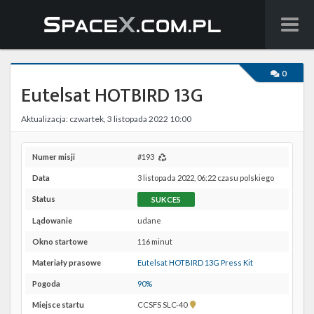
Wiadomości
0
Eutelsat HOTBIRD 13G
Baza wiedzy
Aktualizacja: czwartek, 3 listopada 2022 10:00
Starlink
Starship
Numer misji
#193
Data
3 listopada 2022, 06:22 czasu polskiego
Lista startów
Status
SUKCES
Na żywo
Lądowanie
udane
Okno startowe
116 minut
Szukaj
Materiały prasowe
Eutelsat HOTBIRD 13G Press Kit
Facebook
Pogoda
90%
Pokaż
Miejsce startu
CCSFS SLC-40