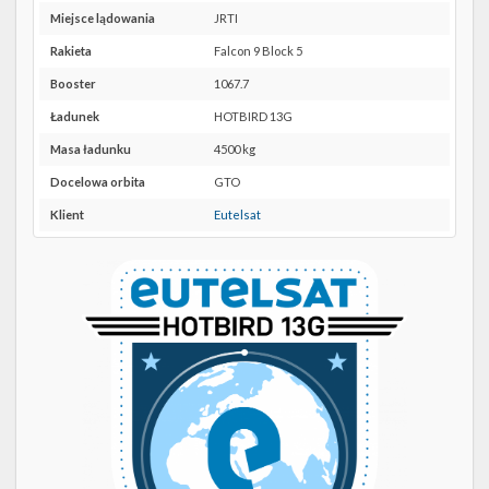
Twitter
lokalizację
Miejsce lądowania
JRTI
CCSFS
Kalendarze
SLC-
Rakieta
Falcon 9 Block 5
40 w
Booster
1067.7
Google
Maps
Ładunek
HOTBIRD 13G
Masa ładunku
4500 kg
Docelowa orbita
GTO
Klient
Eutelsat