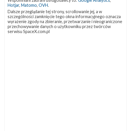
Wspomniani zaufani usługodawcy to:
Google Analytics
,
Hotjar
,
Matomo
,
OVH
.
Dalsze przeglądanie tej strony, scrollowanie jej, a w
szczególności zamknięcie tego okna informacyjnego oznacza
wyrażenie zgody na zbieranie, przetwarzanie i nieograniczone
przechowywanie danych o użytkowniku przez twórców
serwisu SpaceX.com.pl
NAJBLIŻSZY START
Starlink
Group
17-
38