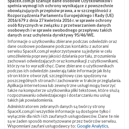
SpaceX.com.pl szanuje dane osobowe Użytkowników i
spełnia wymogi ich ochrony wynikające z powszechnie
JRTI
SLC-40
obowiązujących przepisów prawa, a w szczególności z
Rozporządzenia Parlamentu Europejskiego i Rady (UE)
2016/679 z dnia 27 kwietnia 2016 r. w sprawie ochrony
osób fizycznych w związku z przetwarzaniem danych
osobowych i w sprawie swobodnego przepływu takich
danych oraz uchylenia dyrektywy 95/46/WE.
Informacje o użytkowniku zbierane podczas odwiedzin oraz
dane osobowe podawane podczas kontaktu z autorami
serwisu SpaceX.com.pl wykorzystywane są jedynie w celu
umożliwienia poprawy jakości działania portalu, zrozumienia
zachowań odwiedzających oraz komunikacji z użytkownikami,
którzy na to wyrazili chęć. Dane zbierane o użytkownikach
podczas ich odwiedzin zawierają takie informacje jak listę
stron które otworzyli, szczegółowy czas spędzony na
poszczególnych stronach i zachowanie w trakcie przeglądania.
Aplikacja internetowa lub zewnętrzne usługi mogą tworzyć
także na komputerze użytkownika pliki tekstowe, które służą
rozpoznawaniu odwiedzajacego i dostarczaniu mu usług
takich jak powiadomienia.
Administratorem zebranych danych są twórcy strony
SpaceX.com.pl i wszystkie informacje są dostępne tylko i
wyłącznie dla nich i ich zaufanych usługodawców. Dane te nie
są w żaden sposób monetyzowane przez twórców serwisu.
Wspomniani zaufani usługodawcy to:
Google Analytics
,