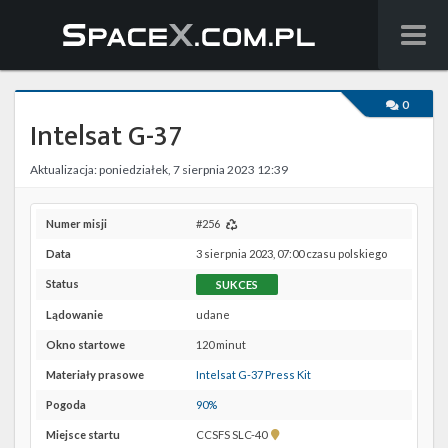
Wiadomości
0
Intelsat G-37
Baza wiedzy
Aktualizacja: poniedziałek, 7 sierpnia 2023 12:39
Starlink
Starship
Numer misji
#256
Data
3 sierpnia 2023, 07:00 czasu polskiego
Lista startów
Status
SUKCES
Na żywo
Lądowanie
udane
Okno startowe
120 minut
Szukaj
Materiały prasowe
Intelsat G-37 Press Kit
Facebook
Pogoda
90%
Pokaż
Miejsce startu
CCSFS SLC-40