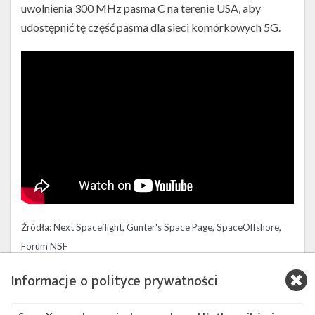
uwolnienia 300 MHz pasma C na terenie USA, aby
udostępnić tę część pasma dla sieci komórkowych 5G.
Źródła:
Next Spaceflight
,
Gunter's Space Page
,
SpaceOffshore
,
Forum NSF
Informacje o polityce prywatności
Szukaj po tematach
Falcon 9
Galaxy 37
Intelsat
Intelsat G-37