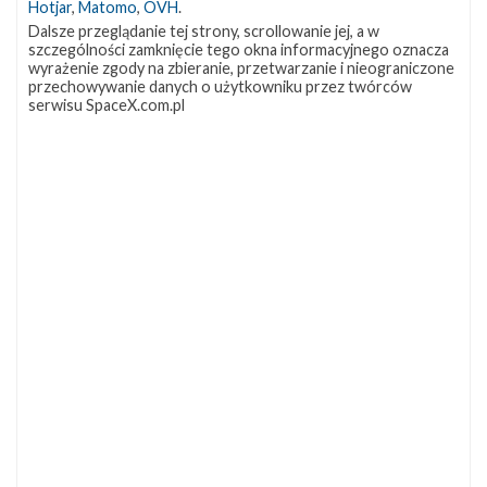
Hotjar
,
Matomo
,
OVH
.
Dalsze przeglądanie tej strony, scrollowanie jej, a w
szczególności zamknięcie tego okna informacyjnego oznacza
wyrażenie zgody na zbieranie, przetwarzanie i nieograniczone
przechowywanie danych o użytkowniku przez twórców
serwisu SpaceX.com.pl
NAJBLIŻSZY START
Starlink
Group
17-
38