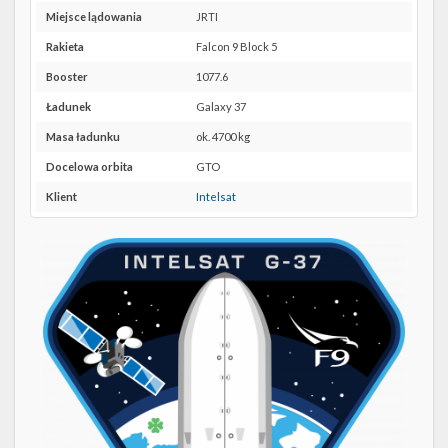
Twitter
lokalizację
Miejsce lądowania
JRTI
CCSFS
Kalendarze
SLC-
Rakieta
Falcon 9 Block 5
40 w
Booster
1077.6
Google
Maps
Ładunek
Galaxy 37
Masa ładunku
ok. 4700 kg
Docelowa orbita
GTO
Klient
Intelsat