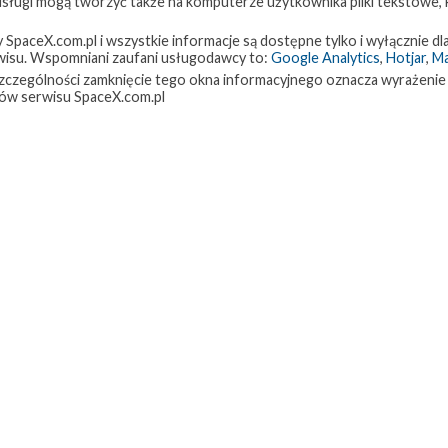
 usługi mogą tworzyć także na komputerze użytkownika pliki tekstowe,
paceX.com.pl i wszystkie informacje są dostępne tylko i wyłącznie dla
isu. Wspomniani zaufani usługodawcy to:
Google Analytics
,
Hotjar
,
M
w szczególności zamknięcie tego okna informacyjnego oznacza wyrażenie
ów serwisu SpaceX.com.pl