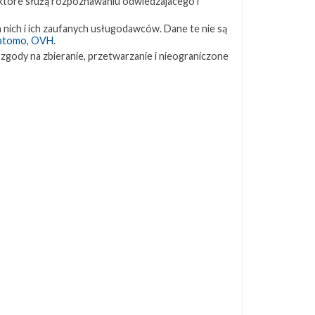
 które służą rozpoznawaniu odwiedzajacego i
ZAPRZYJAŹNIONE STRONY
 nich i ich zaufanych usługodawców. Dane te nie są
atomo
,
OVH
.
 zgody na zbieranie, przetwarzanie i nieograniczone
Kosmogadka
Jak będzie w rakiecie? (grupa FB)
Kosmiczna Propaganda
To Jakiś Kosmos!
TexasBocaChica (PL) – Substack