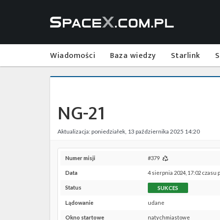
Wiadomości
Baza wiedzy
Starlink
S
NG-21
Aktualizacja: poniedziałek, 13 października 2025 14:20
Numer misji
#379
Data
4 sierpnia 2024, 17:02 czasu 
Status
SUKCES
Lądowanie
udane
Okno startowe
natychmiastowe