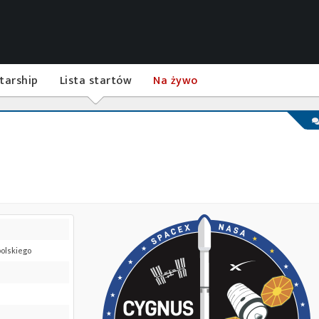
tarship
Lista startów
Na żywo
polskiego