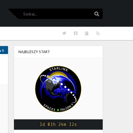
Szukaj
Szukaj
Twitter
Facebook
Kalendarze
RSS
0
NAJBLIŻSZY START
Starlink
Group
17-
38
1d 01h 24m 12s