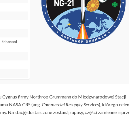
e – Enhanced
du Cygnus firmy Northrop Grummann do Międzynarodowej Stacji
ogramu NASA CRS (ang.
Commercial Resupply Services
), którego cele
rmy. Na stację dostarczone zostaną zapasy, części zamienne i sprz