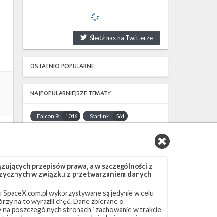
Śledź nas na Twitterze
OSTATNIO POPULARNE
NAJPOPULARNIEJSZE TEMATY
Falcon 9
Starlink
1046
561
SLC-40
OCISLY
521
337
LC-39A
SLC-4E
292
284
NASA
Lądowanie
263
235
ujących przepisów prawa, a w szczególności z
JRTI
ASOG
214
181
 fizycznych w związku z przetwarzaniem danych
Dragon 2
Osłony ładunku
145
125
 SpaceX.com.pl wykorzystywane są jedynie w celu
Starship
Landing Zone 1
107
96
rzy na to wyrazili chęć. Dane zbierane o
Loty załogowe
ISS
95
93
ny na poszczególnych stronach i zachowanie w trakcie