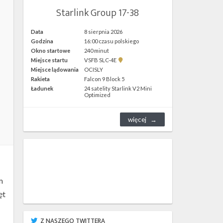
Starlink Group 17-38
Data
8 sierpnia 2026
Godzina
16:00 czasu polskiego
Okno startowe
240 minut
Pokaż
Miejsce startu
VSFB SLC-4E
lokalizację
Miejsce lądowania
OCISLY
VSFB
Rakieta
Falcon 9 Block 5
SLC-
4E w
Ładunek
24 satelity Starlink V2 Mini
Google
Optimized
Maps
więcej
m
ęt
Z NASZEGO TWITTERA