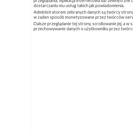
przeglądania. Aplikacja internetowa lub zewnętrzne
dostarczaniu mu usług takich jak powiadomienia.
Administratorem zebranych danych są twórcy strony S
w żaden sposób monetyzowane przez twórców serw
Dalsze przeglądanie tej strony, scrollowanie jej, a 
przechowywanie danych o użytkowniku przez twórc