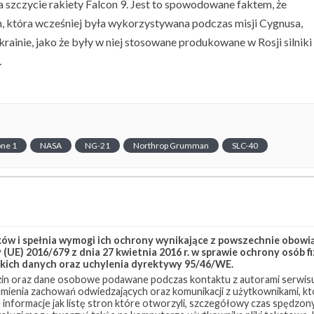
a szczycie rakiety Falcon 9. Jest to spowodowane faktem, że
 która wcześniej była wykorzystywana podczas misji Cygnusa,
ainie, jako że były w niej stosowane produkowane w Rosji silniki
.
one 1
NASA
NG-21
Northrop Grumman
SLC-40
w i spełnia wymogi ich ochrony wynikające z powszechnie obowiąz
(UE) 2016/679 z dnia 27 kwietnia 2016 r. w sprawie ochrony osób
kich danych oraz uchylenia dyrektywy 95/46/WE.
in oraz dane osobowe podawane podczas kontaktu z autorami serwisu
zumienia zachowań odwiedzających oraz komunikacji z użytkownikami, któ
 informacje jak listę stron które otworzyli, szczegółowy czas spędzo