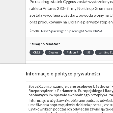
Po raz drugi statek Cygnus został wystrzelony n
rakieta Antares 230+ firmy Northrop Grummann,
została wycofana z użytku z powodu wojny na Ukr
oraz produkowany na Ukrainie pierwszy stopień
Źródła:
Next Spaceflight
,
Spaceflight Now
,
NASA
Szukaj po tematach
CRS2
Cygnus
Falcon 9
ISS
Landing Z
Informacje o polityce prywatności
SpaceX.com.pl szanuje dane osobowe Użytkownikó
Rozporządzenia Parlamentu Europejskiego i Rady 
osobowych i w sprawie swobodnego przepływu ta
Informacje o użytkowniku zbierane podczas odwiedz
umożliwienia poprawy jakości działania portalu, zro
użytkownikach podczas ich odwiedzin zawierają takie