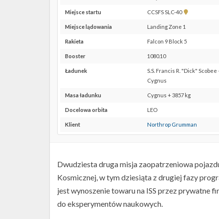
Pokaż
Miejsce startu
CCSFS SLC-40
lokalizację
Miejsce lądowania
Landing Zone 1
CCSFS
SLC-
Rakieta
Falcon 9 Block 5
40 w
Booster
1080.10
Google
Maps
Ładunek
S.S. Francis R. "Dick" Scobe
Cygnus
Masa ładunku
Cygnus + 3857 kg
Docelowa orbita
LEO
Klient
Northrop Grumman
Dwudziesta druga misja zaopatrzeniowa pojaz
Kosmicznej, w tym dziesiąta z drugiej fazy pr
jest wynoszenie towaru na ISS przez prywatne fi
do eksperymentów naukowych.