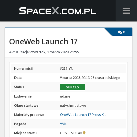
Wiadomości
0
OneWeb Launch 17
Baza wiedzy
Aktualizacja: czwartek, 9 marca 2023 21:59
Starlink
Starship
Numer misji
#219
Data
9 marca 2023, 20:13:28 czasu polskiego
Lista startów
Status
SUKCES
Na żywo
Lądowanie
udane
Okno startowe
natychmiastowe
Szukaj
Materiały prasowe
OneWeb Launch 17 Press Kit
Facebook
Pogoda
95%
Pokaż
Miejsce startu
CCSFS SLC-40