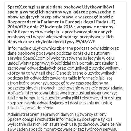
Szukaj po tematach
SpaceX.com.pl szanuje dane osobowe Użytkowników i
spełnia wymogi ich ochrony wynikające z powszechnie
Falcon 9
Landing Zone 1
OneWeb
obowiązujących przepisów prawa, a w szczególności z
Rozporządzenia Parlamentu Europejskiego i Rady (UE)
OneWeb F17
SLC-40
2016/679 z dnia 27 kwietnia 2016 r. w sprawie ochrony
osób fizycznych w związku z przetwarzaniem danych
osobowych i w sprawie swobodnego przepływu takich
danych oraz uchylenia dyrektywy 95/46/WE.
Informacje o użytkowniku zbierane podczas odwiedzin oraz
dane osobowe podawane podczas kontaktu z autorami
serwisu SpaceX.com.pl wykorzystywane są jedynie w celu
umożliwienia poprawy jakości działania portalu, zrozumienia
zachowań odwiedzających oraz komunikacji z użytkownikami,
którzy na to wyrazili chęć. Dane zbierane o użytkownikach
podczas ich odwiedzin zawierają takie informacje jak listę
stron które otworzyli, szczegółowy czas spędzony na
poszczególnych stronach i zachowanie w trakcie przeglądania.
Aplikacja internetowa lub zewnętrzne usługi mogą tworzyć
także na komputerze użytkownika pliki tekstowe, które służą
rozpoznawaniu odwiedzajacego i dostarczaniu mu usług
takich jak powiadomienia.
Administratorem zebranych danych są twórcy strony
SpaceX.com.pl i wszystkie informacje są dostępne tylko i
wyłącznie dla nich i ich zaufanych usługodawców. Dane te nie
są w żaden sposób monetyzowane przez twórców serwisu.