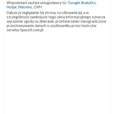
Wspomniani zaufani usługodawcy to:
Google Analytics
,
Hotjar
,
Matomo
,
OVH
.
Dalsze przeglądanie tej strony, scrollowanie jej, a w
szczególności zamknięcie tego okna informacyjnego oznacza
wyrażenie zgody na zbieranie, przetwarzanie i nieograniczone
przechowywanie danych o użytkowniku przez twórców
serwisu SpaceX.com.pl
NAJBLIŻSZY START
Starlink
Group
17-
38