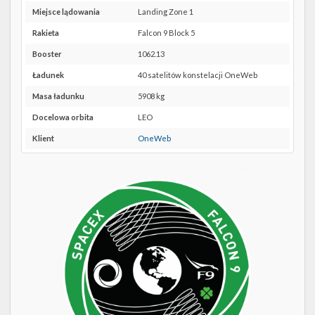
Twitter
lokalizację
Miejsce lądowania
Landing Zone 1
CCSFS
Kalendarze
SLC-
Rakieta
Falcon 9 Block 5
40 w
Booster
1062.13
Google
Maps
Ładunek
40 satelitów konstelacji OneWeb
Masa ładunku
5908 kg
Docelowa orbita
LEO
Klient
OneWeb