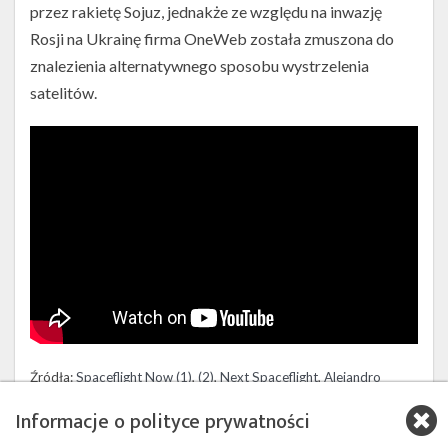
przez rakietę Sojuz, jednakże ze względu na inwazję
Rosji na Ukrainę firma OneWeb została zmuszona do
znalezienia alternatywnego sposobu wystrzelenia
satelitów.
Źródła:
Spaceflight Now (1)
,
(2)
,
Next Spaceflight
,
Alejandro
Alcantarilla Romera
Informacje o polityce prywatności