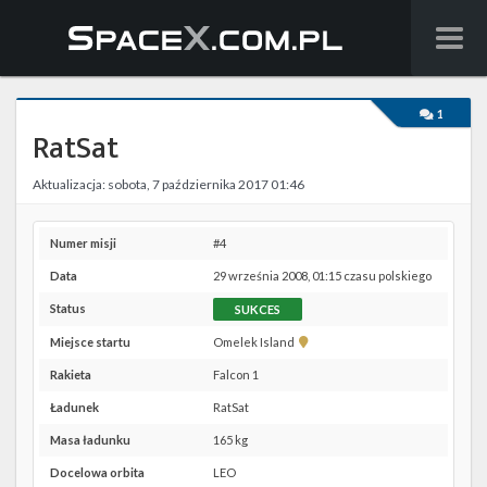
Wiadomości
1
RatSat
Baza wiedzy
Aktualizacja: sobota, 7 października 2017 01:46
Starlink
Starship
Numer misji
#4
Data
29 września 2008, 01:15 czasu polskiego
Lista startów
Status
SUKCES
Na żywo
Pokaż
Miejsce startu
Omelek Island
lokalizację
Rakieta
Falcon 1
Omelek
Szukaj
Island w
Ładunek
RatSat
Google
Facebook
Masa ładunku
165 kg
Maps
Docelowa orbita
LEO