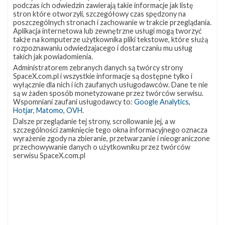
podczas ich odwiedzin zawierają takie informacje jak listę
stron które otworzyli, szczegółowy czas spędzony na
poszczególnych stronach i zachowanie w trakcie przeglądania.
Aplikacja internetowa lub zewnętrzne usługi mogą tworzyć
także na komputerze użytkownika pliki tekstowe, które służą
NAJBLIŻSZY START
rozpoznawaniu odwiedzajacego i dostarczaniu mu usług
takich jak powiadomienia.
Starlink
Administratorem zebranych danych są twórcy strony
Group
SpaceX.com.pl i wszystkie informacje są dostępne tylko i
wyłącznie dla nich i ich zaufanych usługodawców. Dane te nie
17-
są w żaden sposób monetyzowane przez twórców serwisu.
38
Wspomniani zaufani usługodawcy to:
Google Analytics
,
Hotjar
,
Matomo
,
OVH
.
Dalsze przeglądanie tej strony, scrollowanie jej, a w
szczególności zamknięcie tego okna informacyjnego oznacza
wyrażenie zgody na zbieranie, przetwarzanie i nieograniczone
przechowywanie danych o użytkowniku przez twórców
serwisu SpaceX.com.pl
09h 48m 25s