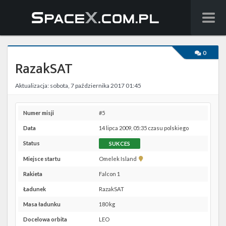
Wiadomości
0
RazakSAT
Baza wiedzy
Aktualizacja: sobota, 7 października 2017 01:45
Starlink
Starship
Numer misji
#5
Data
14 lipca 2009, 05:35 czasu polskiego
Lista startów
Status
SUKCES
Na żywo
Pokaż
Miejsce startu
Omelek Island
lokalizację
Rakieta
Falcon 1
Omelek
Szukaj
Island w
Ładunek
RazakSAT
Google
Facebook
Masa ładunku
180 kg
Maps
Docelowa orbita
LEO