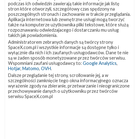
podczas ich odwiedzin zawierają takie informacje jak listę
stron które otworzyli, szczegółowy czas spędzony na
poszczególnych stronach i zachowanie w trakcie przeglądania.
Aplikacja internetowa lub zewnętrzne usługi mogą tworzyć
także na komputerze użytkownika pliki tekstowe, które służą
NAJBLIŻSZY START
rozpoznawaniu odwiedzajacego i dostarczaniu mu usług
takich jak powiadomienia.
Starlink
Administratorem zebranych danych są twórcy strony
SpaceX.com.pl i wszystkie informacje są dostępne tylko i
Group
wyłącznie dla nich i ich zaufanych usługodawców. Dane te nie
17-
są w żaden sposób monetyzowane przez twórców serwisu.
38
Wspomniani zaufani usługodawcy to:
Google Analytics
,
Hotjar
,
Matomo
,
OVH
.
Dalsze przeglądanie tej strony, scrollowanie jej, a w
szczególności zamknięcie tego okna informacyjnego oznacza
wyrażenie zgody na zbieranie, przetwarzanie i nieograniczone
przechowywanie danych o użytkowniku przez twórców
serwisu SpaceX.com.pl
07h 29m 52s