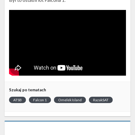
Szukaj po tematach
ATSB
Falcon 1
Omelek Island
RazakSAT