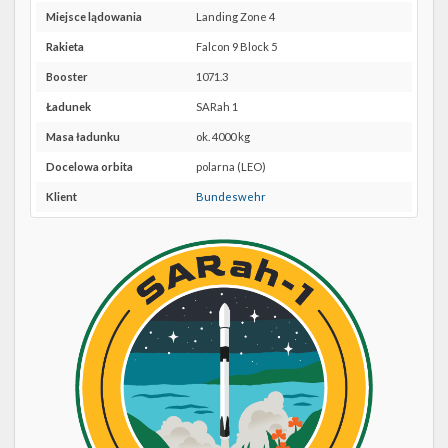
Twitter
lokalizację
Miejsce lądowania
Landing Zone 4
VSFB
Kalendarze
SLC-
Rakieta
Falcon 9 Block 5
4E w
Booster
1071.3
Google
Maps
Ładunek
SARah 1
Masa ładunku
ok. 4000 kg
Docelowa orbita
polarna (LEO)
Klient
Bundeswehr