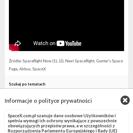
Źródła:
Spaceflight Now (1)
,
(2)
,
Next Spaceflight
,
Gunter's Space
Page
,
Airbus
,
SpaceX
Szukaj po tematach
Bundeswehr
Falcon 9
SARah 1
SLC-4E
Informacje o polityce prywatności
SpaceX.com.pl szanuje dane osobowe Użytkowników i
spełnia wymogi ich ochrony wynikające z powszechnie
obowiązujących przepisów prawa, a w szczególności z
Rozporządzenia Parlamentu Europejskiego i Rady (UE)