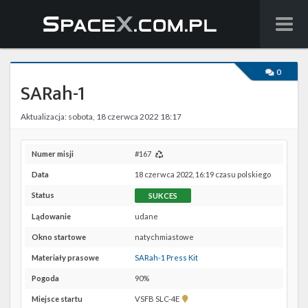
Wiadomości
0
SARah-1
Baza wiedzy
Aktualizacja: sobota, 18 czerwca 2022 18:17
Starlink
Starship
Numer misji
#167
Data
18 czerwca 2022, 16:19 czasu polskiego
Lista startów
Status
SUKCES
Na żywo
Lądowanie
udane
Okno startowe
natychmiastowe
Szukaj
Materiały prasowe
SARah-1 Press Kit
Facebook
Pogoda
90%
Pokaż
Miejsce startu
VSFB SLC-4E