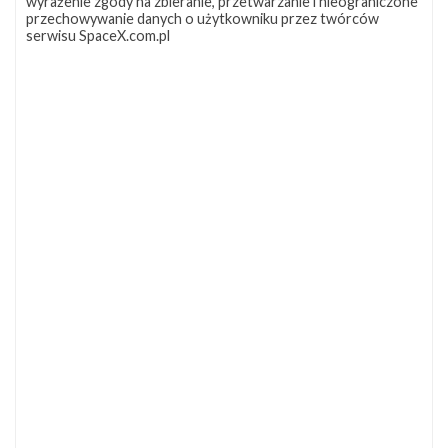
wyrażenie zgody na zbieranie, przetwarzanie i nieograniczone
przechowywanie danych o użytkowniku przez twórców
serwisu SpaceX.com.pl
NAJBLIŻSZY START
Starlink
Group
17-
38
1d 07h 18m 17s