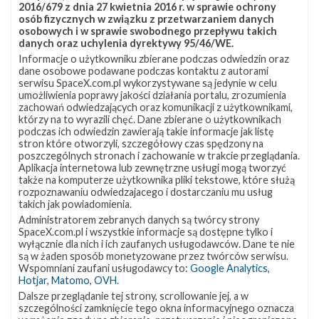
2016/679 z dnia 27 kwietnia 2016 r. w sprawie ochrony
osób fizycznych w związku z przetwarzaniem danych
osobowych i w sprawie swobodnego przepływu takich
danych oraz uchylenia dyrektywy 95/46/WE.
Informacje o użytkowniku zbierane podczas odwiedzin oraz
dane osobowe podawane podczas kontaktu z autorami
serwisu SpaceX.com.pl wykorzystywane są jedynie w celu
umożliwienia poprawy jakości działania portalu, zrozumienia
zachowań odwiedzających oraz komunikacji z użytkownikami,
którzy na to wyrazili chęć. Dane zbierane o użytkownikach
podczas ich odwiedzin zawierają takie informacje jak listę
stron które otworzyli, szczegółowy czas spędzony na
poszczególnych stronach i zachowanie w trakcie przeglądania.
Aplikacja internetowa lub zewnętrzne usługi mogą tworzyć
także na komputerze użytkownika pliki tekstowe, które służą
rozpoznawaniu odwiedzajacego i dostarczaniu mu usług
takich jak powiadomienia.
Administratorem zebranych danych są twórcy strony
SpaceX.com.pl i wszystkie informacje są dostępne tylko i
wyłącznie dla nich i ich zaufanych usługodawców. Dane te nie
są w żaden sposób monetyzowane przez twórców serwisu.
Wspomniani zaufani usługodawcy to:
Google Analytics
,
Hotjar
,
Matomo
,
OVH
.
Dalsze przeglądanie tej strony, scrollowanie jej, a w
szczególności zamknięcie tego okna informacyjnego oznacza