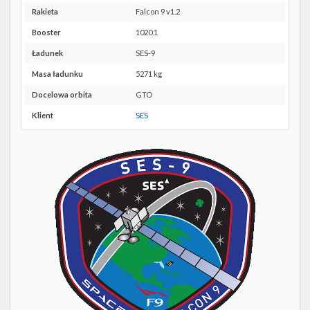
Twitter
SLC-
Rakieta
Falcon 9 v1.2
40 w
Kalendarze
Booster
1020.1
Google
Maps
Ładunek
SES-9
Masa ładunku
5271 kg
Docelowa orbita
GTO
Klient
SES