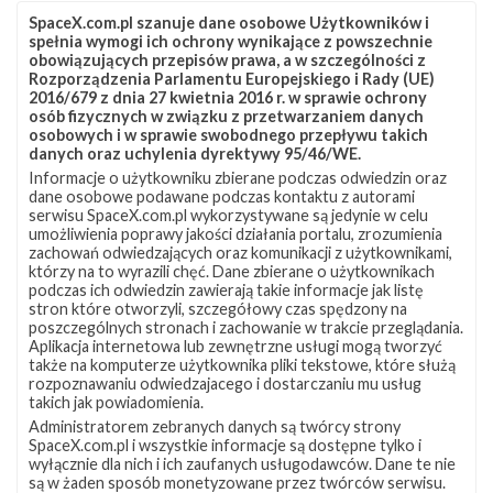
SpaceX.com.pl szanuje dane osobowe Użytkowników i
Szukaj po tematach
spełnia wymogi ich ochrony wynikające z powszechnie
obowiązujących przepisów prawa, a w szczególności z
Falcon 9
SES
SES-9
SLC-40
Rozporządzenia Parlamentu Europejskiego i Rady (UE)
2016/679 z dnia 27 kwietnia 2016 r. w sprawie ochrony
osób fizycznych w związku z przetwarzaniem danych
osobowych i w sprawie swobodnego przepływu takich
danych oraz uchylenia dyrektywy 95/46/WE.
Informacje o użytkowniku zbierane podczas odwiedzin oraz
dane osobowe podawane podczas kontaktu z autorami
serwisu SpaceX.com.pl wykorzystywane są jedynie w celu
umożliwienia poprawy jakości działania portalu, zrozumienia
zachowań odwiedzających oraz komunikacji z użytkownikami,
którzy na to wyrazili chęć. Dane zbierane o użytkownikach
podczas ich odwiedzin zawierają takie informacje jak listę
stron które otworzyli, szczegółowy czas spędzony na
poszczególnych stronach i zachowanie w trakcie przeglądania.
Aplikacja internetowa lub zewnętrzne usługi mogą tworzyć
także na komputerze użytkownika pliki tekstowe, które służą
rozpoznawaniu odwiedzajacego i dostarczaniu mu usług
takich jak powiadomienia.
Administratorem zebranych danych są twórcy strony
SpaceX.com.pl i wszystkie informacje są dostępne tylko i
wyłącznie dla nich i ich zaufanych usługodawców. Dane te nie
są w żaden sposób monetyzowane przez twórców serwisu.