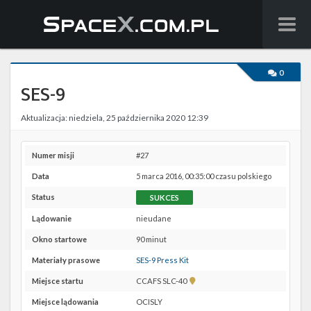
Wiadomości
0
SES-9
Baza wiedzy
Aktualizacja: niedziela, 25 października 2020 12:39
Starlink
Starship
Numer misji
#27
Data
5 marca 2016, 00:35:00 czasu polskiego
Lista startów
Status
SUKCES
Na żywo
Lądowanie
nieudane
Okno startowe
90 minut
Szukaj
Materiały prasowe
SES-9 Press Kit
Facebook
Pokaż
Miejsce startu
CCAFS SLC-40
lokalizację
Miejsce lądowania
OCISLY
CCAFS