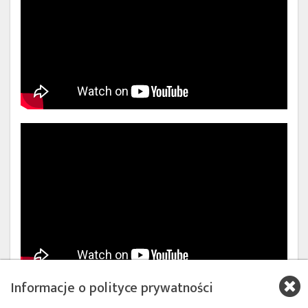
Informacje o polityce prywatności
Źródła:
US Launch Schedule