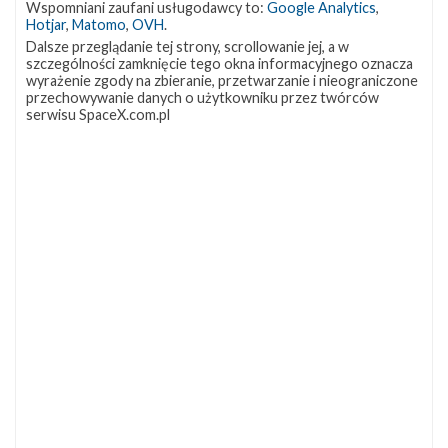
Wspomniani zaufani usługodawcy to:
Google Analytics
,
Hotjar
,
Matomo
,
OVH
.
Dalsze przeglądanie tej strony, scrollowanie jej, a w
szczególności zamknięcie tego okna informacyjnego oznacza
wyrażenie zgody na zbieranie, przetwarzanie i nieograniczone
przechowywanie danych o użytkowniku przez twórców
serwisu SpaceX.com.pl
NAJBLIŻSZY START
Starlink
Group
17-
38