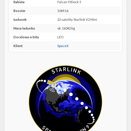
Twitter
SLC-
Rakieta
Falcon 9 Block 5
40 w
Booster
1069.16
Kalendarze
Google
Maps
Ładunek
22 satelity Starlink V2 Mini
Masa ładunku
ok. 16042 kg
Docelowa orbita
LEO
Klient
SpaceX