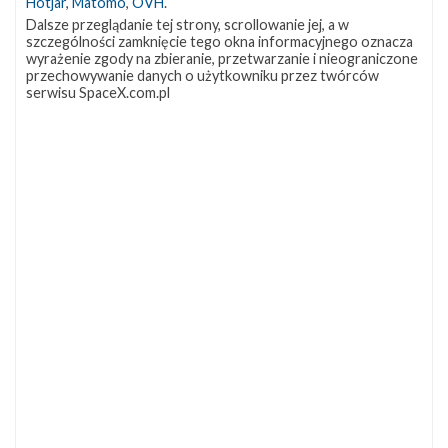
Hotjar
,
Matomo
,
OVH
.
Dalsze przeglądanie tej strony, scrollowanie jej, a w
szczególności zamknięcie tego okna informacyjnego oznacza
wyrażenie zgody na zbieranie, przetwarzanie i nieograniczone
przechowywanie danych o użytkowniku przez twórców
serwisu SpaceX.com.pl
NAJBLIŻSZY START
Starlink
Group
17-
38