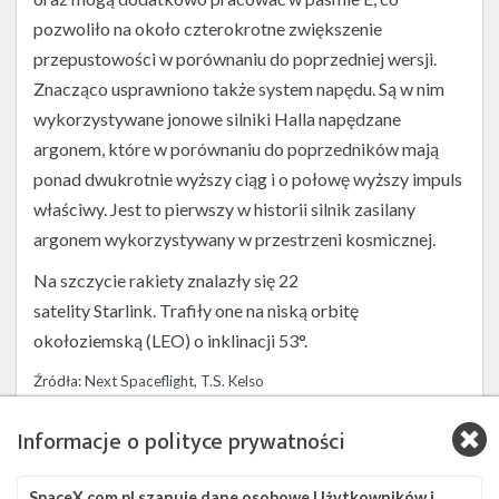
pozwoliło na około czterokrotne zwiększenie
przepustowości w porównaniu do poprzedniej wersji.
Znacząco usprawniono także system napędu. Są w nim
wykorzystywane jonowe silniki Halla napędzane
argonem, które w porównaniu do poprzedników mają
ponad dwukrotnie wyższy ciąg i o połowę wyższy impuls
właściwy. Jest to pierwszy w historii silnik zasilany
argonem wykorzystywany w przestrzeni kosmicznej.
Na szczycie rakiety znalazły się 22
satelity Starlink. Trafiły one na niską orbitę
okołoziemską (LEO) o inklinacji 53°.
Źródła:
Next Spaceflight
,
T.S. Kelso
Informacje o polityce prywatności
Szukaj po tematach
ASOG
Falcon 9
SLC-40
Starlink
SpaceX.com.pl szanuje dane osobowe Użytkowników i