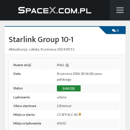
Wiadomości
0
Starlink Group 10-1
Baza wiedzy
Aktualizacja: sobota, 8 czerwca 2024 09:51
Starlink
Starship
Numer misji
#362
Data
8 czerwca 2024, 03:56:00 czasu
Lista startów
polskiego
Status
SUKCES
Na żywo
Lądowanie
udane
Szukaj
Okno startowe
130 minut
Pokaż
Miejsce startu
CCSFS SLC-40
Facebook
lokalizację
Miejsce lądowania
ASOG
CCSFS