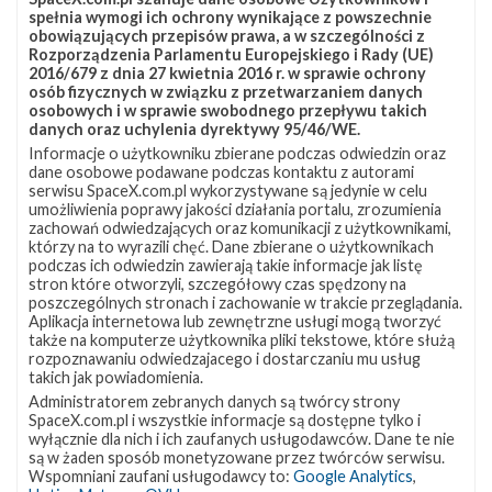
Starlink Group 10-1
Starlink-172
spełnia wymogi ich ochrony wynikające z powszechnie
obowiązujących przepisów prawa, a w szczególności z
Rozporządzenia Parlamentu Europejskiego i Rady (UE)
2016/679 z dnia 27 kwietnia 2016 r. w sprawie ochrony
osób fizycznych w związku z przetwarzaniem danych
osobowych i w sprawie swobodnego przepływu takich
danych oraz uchylenia dyrektywy 95/46/WE.
Informacje o użytkowniku zbierane podczas odwiedzin oraz
dane osobowe podawane podczas kontaktu z autorami
serwisu SpaceX.com.pl wykorzystywane są jedynie w celu
umożliwienia poprawy jakości działania portalu, zrozumienia
zachowań odwiedzających oraz komunikacji z użytkownikami,
którzy na to wyrazili chęć. Dane zbierane o użytkownikach
podczas ich odwiedzin zawierają takie informacje jak listę
stron które otworzyli, szczegółowy czas spędzony na
poszczególnych stronach i zachowanie w trakcie przeglądania.
Aplikacja internetowa lub zewnętrzne usługi mogą tworzyć
także na komputerze użytkownika pliki tekstowe, które służą
rozpoznawaniu odwiedzajacego i dostarczaniu mu usług
takich jak powiadomienia.
Administratorem zebranych danych są twórcy strony
SpaceX.com.pl i wszystkie informacje są dostępne tylko i
wyłącznie dla nich i ich zaufanych usługodawców. Dane te nie
są w żaden sposób monetyzowane przez twórców serwisu.
Wspomniani zaufani usługodawcy to:
Google Analytics
,