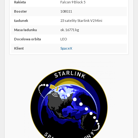
Twitter
SLC-
Rakieta
Falcon 9 Block 5
40 w
Booster
1080.11
Kalendarze
Google
Maps
Ładunek
23 satelity Starlink V2 Mini
Masa ładunku
ok. 16771 kg
Docelowa orbita
LEO
Klient
SpaceX