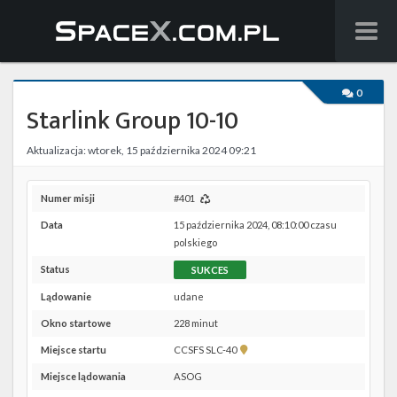
Wiadomości
0
Starlink Group 10-10
Baza wiedzy
Aktualizacja: wtorek, 15 października 2024 09:21
Starlink
Starship
Numer misji
#401
Data
15 października 2024, 08:10:00 czasu
Lista startów
polskiego
Status
SUKCES
Na żywo
Lądowanie
udane
Szukaj
Okno startowe
228 minut
Pokaż
Miejsce startu
CCSFS SLC-40
Facebook
lokalizację
Miejsce lądowania
ASOG
CCSFS