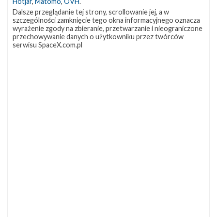
Hotjar
,
Matomo
,
OVH
.
Dalsze przeglądanie tej strony, scrollowanie jej, a w
szczególności zamknięcie tego okna informacyjnego oznacza
wyrażenie zgody na zbieranie, przetwarzanie i nieograniczone
przechowywanie danych o użytkowniku przez twórców
serwisu SpaceX.com.pl
NAJBLIŻSZY START
Starlink
Group
10-
19