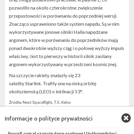
pozwoliło na około czterokrotne zwiększenie
przepustowości w porównaniu do poprzedniej wersji.
Znacząco usprawniono także system napędu. Są w nim
wykorzystywane jonowe silniki Halla napędzane
argonem, które w porównaniu do poprzedników mają
ponad dwukrotnie wyższy ciąg i o połowę wyższy impuls
właściwy. Jest to pierwszy w historii silnik zasilany
argonem wykorzystywany w przestrzeni kosmicznej.
Na szczycie rakiety znalazły się 23
satelity Starlink. Trafiły one na niską orbitę
okołoziemską (LEO) o inklinacji 53°.
Źródła:
Next Spaceflight
,
T.S. Kelso
Informacje o polityce prywatności
Szukaj po tematach
ASOG
Falcon 9
SLC-40
Starlink
SpaceX.com.pl szanuje dane osobowe Użytkowników i