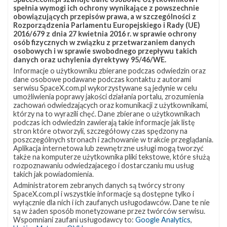
Starlink Group 10-10
Starlink-195
spełnia wymogi ich ochrony wynikające z powszechnie
obowiązujących przepisów prawa, a w szczególności z
Rozporządzenia Parlamentu Europejskiego i Rady (UE)
2016/679 z dnia 27 kwietnia 2016 r. w sprawie ochrony
osób fizycznych w związku z przetwarzaniem danych
osobowych i w sprawie swobodnego przepływu takich
danych oraz uchylenia dyrektywy 95/46/WE.
Informacje o użytkowniku zbierane podczas odwiedzin oraz
dane osobowe podawane podczas kontaktu z autorami
serwisu SpaceX.com.pl wykorzystywane są jedynie w celu
umożliwienia poprawy jakości działania portalu, zrozumienia
zachowań odwiedzających oraz komunikacji z użytkownikami,
którzy na to wyrazili chęć. Dane zbierane o użytkownikach
podczas ich odwiedzin zawierają takie informacje jak listę
stron które otworzyli, szczegółowy czas spędzony na
poszczególnych stronach i zachowanie w trakcie przeglądania.
Aplikacja internetowa lub zewnętrzne usługi mogą tworzyć
także na komputerze użytkownika pliki tekstowe, które służą
rozpoznawaniu odwiedzajacego i dostarczaniu mu usług
takich jak powiadomienia.
Administratorem zebranych danych są twórcy strony
SpaceX.com.pl i wszystkie informacje są dostępne tylko i
wyłącznie dla nich i ich zaufanych usługodawców. Dane te nie
są w żaden sposób monetyzowane przez twórców serwisu.
Wspomniani zaufani usługodawcy to:
Google Analytics
,