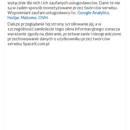
wyłącznie dla nich i ich zaufanych usługodawców. Dane te nie
są w żaden sposób monetyzowane przez twórców serwisu.
Wspomniani zaufani usługodawcy to:
Google Analytics
,
Hotjar
,
Matomo
,
OVH
.
Dalsze przeglądanie tej strony, scrollowanie jej, a w
szczególności zamknięcie tego okna informacyjnego oznacza
wyrażenie zgody na zbieranie, przetwarzanie i nieograniczone
przechowywanie danych o użytkowniku przez twórców
serwisu SpaceX.com.pl
NAJBLIŻSZY START
Starlink
Group
17-