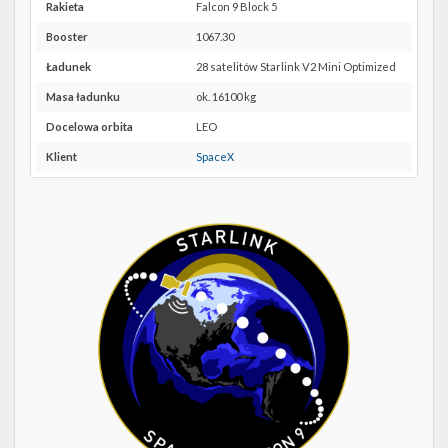
Twitter
LC-
Rakieta
Falcon 9 Block 5
39A w
Booster
1067.30
Kalendarze
Google
Maps
Ładunek
28 satelitów Starlink V2 Mini Optimized
Masa ładunku
ok. 16100 kg
Docelowa orbita
LEO
Klient
SpaceX