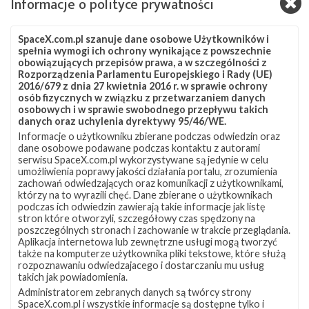
Informacje o polityce prywatności
okołoziemską (LEO) o inklinacji 53°.
Źródła:
Next Spaceflight
SpaceX.com.pl szanuje dane osobowe Użytkowników i
spełnia wymogi ich ochrony wynikające z powszechnie
Szukaj po tematach
obowiązujących przepisów prawa, a w szczególności z
Rozporządzenia Parlamentu Europejskiego i Rady (UE)
ASOG
Falcon 9
SLC-40
Starlink
2016/679 z dnia 27 kwietnia 2016 r. w sprawie ochrony
osób fizycznych w związku z przetwarzaniem danych
Starlink Group 10-11
Starlink-294
osobowych i w sprawie swobodnego przepływu takich
danych oraz uchylenia dyrektywy 95/46/WE.
Informacje o użytkowniku zbierane podczas odwiedzin oraz
dane osobowe podawane podczas kontaktu z autorami
serwisu SpaceX.com.pl wykorzystywane są jedynie w celu
umożliwienia poprawy jakości działania portalu, zrozumienia
zachowań odwiedzających oraz komunikacji z użytkownikami,
którzy na to wyrazili chęć. Dane zbierane o użytkownikach
podczas ich odwiedzin zawierają takie informacje jak listę
stron które otworzyli, szczegółowy czas spędzony na
poszczególnych stronach i zachowanie w trakcie przeglądania.
Aplikacja internetowa lub zewnętrzne usługi mogą tworzyć
także na komputerze użytkownika pliki tekstowe, które służą
rozpoznawaniu odwiedzajacego i dostarczaniu mu usług
takich jak powiadomienia.
Administratorem zebranych danych są twórcy strony
SpaceX.com.pl i wszystkie informacje są dostępne tylko i