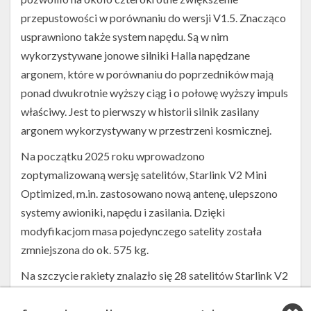
przepustowości w porównaniu do wersji V1.5. Znacząco
usprawniono także system napędu. Są w nim
wykorzystywane jonowe silniki Halla napędzane
argonem, które w porównaniu do poprzedników mają
ponad dwukrotnie wyższy ciąg i o połowę wyższy impuls
właściwy. Jest to pierwszy w historii silnik zasilany
argonem wykorzystywany w przestrzeni kosmicznej.
Na początku 2025 roku wprowadzono
zoptymalizowaną wersję satelitów, Starlink V2 Mini
Optimized, m.in. zastosowano nową antenę, ulepszono
systemy awioniki, napędu i zasilania. Dzięki
modyfikacjom masa pojedynczego satelity została
zmniejszona do ok. 575 kg.
Na szczycie rakiety znalazło się 28 satelitów Starlink V2
Mini Optimized. Trafiły one na niską orbitę