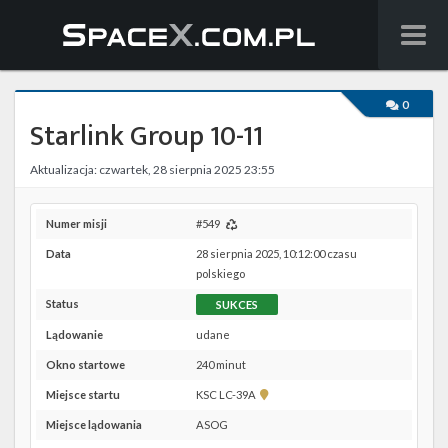
Wiadomości
0
Starlink Group 10-11
Baza wiedzy
Aktualizacja: czwartek, 28 sierpnia 2025 23:55
Starlink
Starship
Numer misji
#549
Data
28 sierpnia 2025, 10:12:00 czasu
Lista startów
polskiego
Status
SUKCES
Na żywo
Lądowanie
udane
Szukaj
Okno startowe
240 minut
Pokaż
Miejsce startu
KSC LC-39A
Facebook
lokalizację
Miejsce lądowania
ASOG
KSC