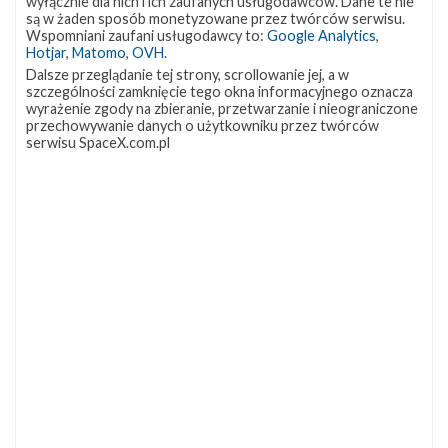
wyłącznie dla nich i ich zaufanych usługodawców. Dane te nie
są w żaden sposób monetyzowane przez twórców serwisu.
Wspomniani zaufani usługodawcy to:
Google Analytics
,
Hotjar
,
Matomo
,
OVH
.
Dalsze przeglądanie tej strony, scrollowanie jej, a w
szczególności zamknięcie tego okna informacyjnego oznacza
wyrażenie zgody na zbieranie, przetwarzanie i nieograniczone
przechowywanie danych o użytkowniku przez twórców
serwisu SpaceX.com.pl
NAJBLIŻSZY START
Starlink
Group
17-
38