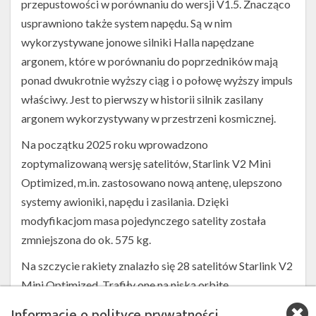
przepustowości w porównaniu do wersji V1.5. Znacząco
usprawniono także system napędu. Są w nim
wykorzystywane jonowe silniki Halla napędzane
argonem, które w porównaniu do poprzedników mają
ponad dwukrotnie wyższy ciąg i o połowę wyższy impuls
właściwy. Jest to pierwszy w historii silnik zasilany
argonem wykorzystywany w przestrzeni kosmicznej.
Na początku 2025 roku wprowadzono
zoptymalizowaną wersję satelitów, Starlink V2 Mini
Optimized, m.in. zastosowano nową antenę, ulepszono
systemy awioniki, napędu i zasilania. Dzięki
modyfikacjom masa pojedynczego satelity została
zmniejszona do ok. 575 kg.
Na szczycie rakiety znalazło się 28 satelitów Starlink V2
Mini Optimized. Trafiły one na niską orbitę
okołoziemską (LEO) o inklinacji 53°.
Informacje o polityce prywatności