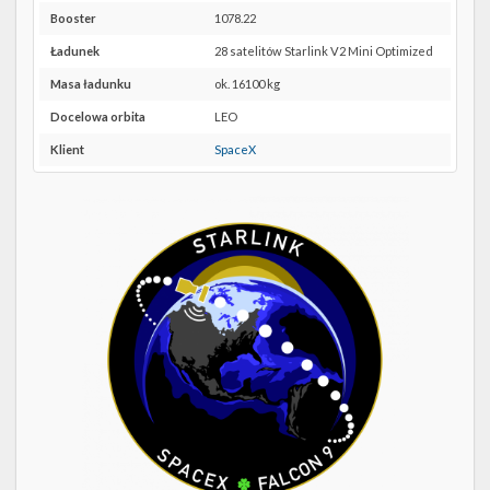
Twitter
40 w
Booster
1078.22
Google
Kalendarze
Maps
Ładunek
28 satelitów Starlink V2 Mini Optimized
Masa ładunku
ok. 16100 kg
Docelowa orbita
LEO
Klient
SpaceX