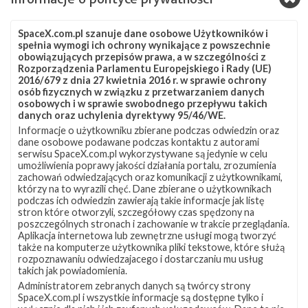
Źródła:
Next Spaceflight
SpaceX.com.pl szanuje dane osobowe Użytkowników i
spełnia wymogi ich ochrony wynikające z powszechnie
Szukaj po tematach
obowiązujących przepisów prawa, a w szczególności z
Rozporządzenia Parlamentu Europejskiego i Rady (UE)
ASOG
Falcon 9
SLC-40
Starlink
2016/679 z dnia 27 kwietnia 2016 r. w sprawie ochrony
osób fizycznych w związku z przetwarzaniem danych
Starlink Group 10-26
Starlink-284
osobowych i w sprawie swobodnego przepływu takich
danych oraz uchylenia dyrektywy 95/46/WE.
Informacje o użytkowniku zbierane podczas odwiedzin oraz
dane osobowe podawane podczas kontaktu z autorami
serwisu SpaceX.com.pl wykorzystywane są jedynie w celu
umożliwienia poprawy jakości działania portalu, zrozumienia
zachowań odwiedzających oraz komunikacji z użytkownikami,
którzy na to wyrazili chęć. Dane zbierane o użytkownikach
podczas ich odwiedzin zawierają takie informacje jak listę
stron które otworzyli, szczegółowy czas spędzony na
poszczególnych stronach i zachowanie w trakcie przeglądania.
Aplikacja internetowa lub zewnętrzne usługi mogą tworzyć
także na komputerze użytkownika pliki tekstowe, które służą
rozpoznawaniu odwiedzajacego i dostarczaniu mu usług
takich jak powiadomienia.
Administratorem zebranych danych są twórcy strony
SpaceX.com.pl i wszystkie informacje są dostępne tylko i