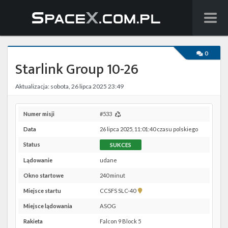
Wiadomości
0
Starlink Group 10-26
Baza wiedzy
Aktualizacja: sobota, 26 lipca 2025 23:49
Starlink
Starship
Numer misji
#533
Data
26 lipca 2025, 11:01:40 czasu polskiego
Lista startów
Status
SUKCES
Na żywo
Lądowanie
udane
Okno startowe
240 minut
Szukaj
Pokaż
Miejsce startu
CCSFS SLC-40
lokalizację
Facebook
Miejsce lądowania
ASOG
CCSFS
SLC-
Rakieta
Falcon 9 Block 5