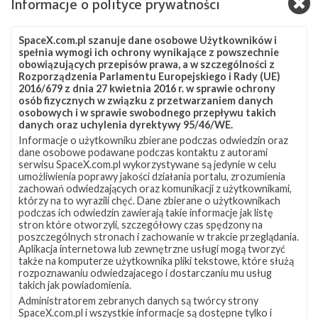
Informacje o polityce prywatności
okołoziemską (LEO) o inklinacji 53°.
Źródła:
SpaceX
,
Next Spaceflight
SpaceX.com.pl szanuje dane osobowe Użytkowników i
spełnia wymogi ich ochrony wynikające z powszechnie
Szukaj po tematach
obowiązujących przepisów prawa, a w szczególności z
Rozporządzenia Parlamentu Europejskiego i Rady (UE)
ASOG
Falcon 9
SLC-40
Starlink
2016/679 z dnia 27 kwietnia 2016 r. w sprawie ochrony
osób fizycznych w związku z przetwarzaniem danych
Starlink Group 10-54
Starlink-397
osobowych i w sprawie swobodnego przepływu takich
danych oraz uchylenia dyrektywy 95/46/WE.
Informacje o użytkowniku zbierane podczas odwiedzin oraz
dane osobowe podawane podczas kontaktu z autorami
serwisu SpaceX.com.pl wykorzystywane są jedynie w celu
umożliwienia poprawy jakości działania portalu, zrozumienia
zachowań odwiedzających oraz komunikacji z użytkownikami,
którzy na to wyrazili chęć. Dane zbierane o użytkownikach
podczas ich odwiedzin zawierają takie informacje jak listę
stron które otworzyli, szczegółowy czas spędzony na
poszczególnych stronach i zachowanie w trakcie przeglądania.
Aplikacja internetowa lub zewnętrzne usługi mogą tworzyć
także na komputerze użytkownika pliki tekstowe, które służą
rozpoznawaniu odwiedzajacego i dostarczaniu mu usług
takich jak powiadomienia.
Administratorem zebranych danych są twórcy strony
SpaceX.com.pl i wszystkie informacje są dostępne tylko i