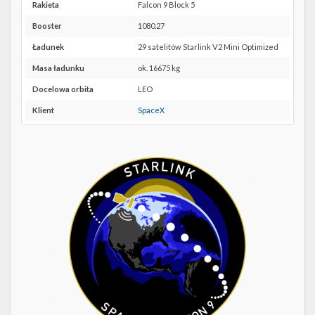
Twitter
SLC-
Rakieta
Falcon 9 Block 5
40 w
Booster
1080.27
Kalendarze
Google
Maps
Ładunek
29 satelitów Starlink V2 Mini Optimized
Masa ładunku
ok. 16675 kg
Docelowa orbita
LEO
Klient
SpaceX