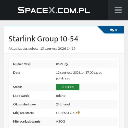
Wiadomości
0
Starlink Group 10-54
Baza wiedzy
Aktualizacja: sobota, 13 czerwca 2026 14:19
Starlink
Starship
Numer misji
#679
Data
12 czerwca 2026, 14:37:00 czasu
Lista startów
polskiego
Status
SUKCES
Na żywo
Lądowanie
udane
Szukaj
Okno startowe
240 minut
Pokaż
Miejsce startu
CCSFS SLC-40
Facebook
lokalizację
Miejsce lądowania
ASOG
CCSFS