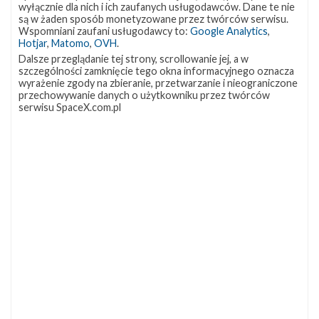
wyłącznie dla nich i ich zaufanych usługodawców. Dane te nie
są w żaden sposób monetyzowane przez twórców serwisu.
Wspomniani zaufani usługodawcy to:
Google Analytics
,
Hotjar
,
Matomo
,
OVH
.
Dalsze przeglądanie tej strony, scrollowanie jej, a w
szczególności zamknięcie tego okna informacyjnego oznacza
wyrażenie zgody na zbieranie, przetwarzanie i nieograniczone
przechowywanie danych o użytkowniku przez twórców
serwisu SpaceX.com.pl
NAJBLIŻSZY START
Starlink
Group
17-