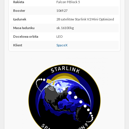
Twitter
LC-
Rakieta
Falcon 9 Block 5
39A w
Booster
1069.27
Kalendarze
Google
Maps
Ładunek
28 satelitów Starlink V2 Mini Optimized
Masa ładunku
ok. 16100 kg
Docelowa orbita
LEO
Klient
SpaceX