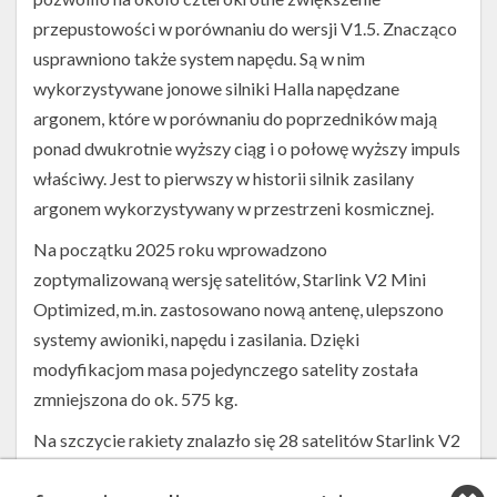
przepustowości w porównaniu do wersji V1.5. Znacząco
usprawniono także system napędu. Są w nim
wykorzystywane jonowe silniki Halla napędzane
argonem, które w porównaniu do poprzedników mają
ponad dwukrotnie wyższy ciąg i o połowę wyższy impuls
właściwy. Jest to pierwszy w historii silnik zasilany
argonem wykorzystywany w przestrzeni kosmicznej.
Na początku 2025 roku wprowadzono
zoptymalizowaną wersję satelitów, Starlink V2 Mini
Optimized, m.in. zastosowano nową antenę, ulepszono
systemy awioniki, napędu i zasilania. Dzięki
modyfikacjom masa pojedynczego satelity została
zmniejszona do ok. 575 kg.
Na szczycie rakiety znalazło się 28 satelitów Starlink V2
Mini Optimized. Trafiły one na niską orbitę