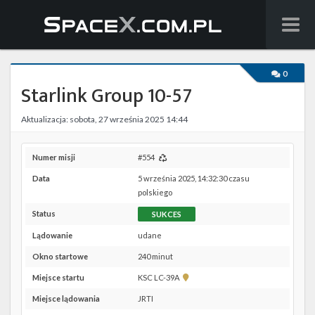
Wiadomości
0
Starlink Group 10-57
Baza wiedzy
Aktualizacja: sobota, 27 września 2025 14:44
Starlink
Starship
Numer misji
#554
Data
5 września 2025, 14:32:30 czasu
Lista startów
polskiego
Status
SUKCES
Na żywo
Lądowanie
udane
Szukaj
Okno startowe
240 minut
Pokaż
Miejsce startu
KSC LC-39A
Facebook
lokalizację
Miejsce lądowania
JRTI
KSC