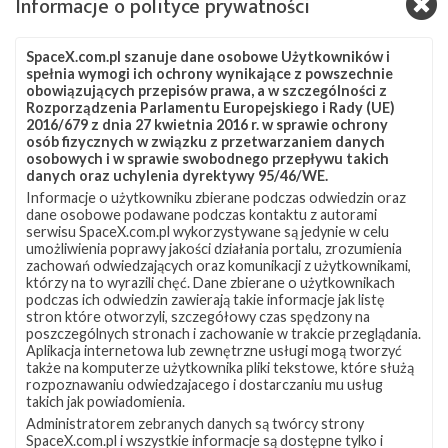
Informacje o polityce prywatności
okołoziemską (LEO) o inklinacji 53°.
Źródła:
Next Spaceflight
SpaceX.com.pl szanuje dane osobowe Użytkowników i
spełnia wymogi ich ochrony wynikające z powszechnie
Szukaj po tematach
obowiązujących przepisów prawa, a w szczególności z
Rozporządzenia Parlamentu Europejskiego i Rady (UE)
Falcon 9
JRTI
LC-39A
Starlink
2016/679 z dnia 27 kwietnia 2016 r. w sprawie ochrony
osób fizycznych w związku z przetwarzaniem danych
Starlink Group 10-57
Starlink-299
osobowych i w sprawie swobodnego przepływu takich
danych oraz uchylenia dyrektywy 95/46/WE.
Informacje o użytkowniku zbierane podczas odwiedzin oraz
dane osobowe podawane podczas kontaktu z autorami
serwisu SpaceX.com.pl wykorzystywane są jedynie w celu
umożliwienia poprawy jakości działania portalu, zrozumienia
zachowań odwiedzających oraz komunikacji z użytkownikami,
którzy na to wyrazili chęć. Dane zbierane o użytkownikach
podczas ich odwiedzin zawierają takie informacje jak listę
stron które otworzyli, szczegółowy czas spędzony na
poszczególnych stronach i zachowanie w trakcie przeglądania.
Aplikacja internetowa lub zewnętrzne usługi mogą tworzyć
także na komputerze użytkownika pliki tekstowe, które służą
rozpoznawaniu odwiedzajacego i dostarczaniu mu usług
takich jak powiadomienia.
Administratorem zebranych danych są twórcy strony
SpaceX.com.pl i wszystkie informacje są dostępne tylko i