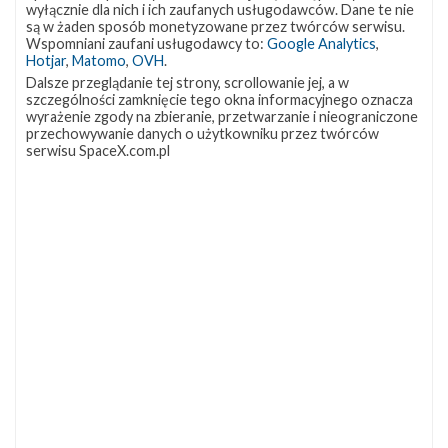
wyłącznie dla nich i ich zaufanych usługodawców. Dane te nie
są w żaden sposób monetyzowane przez twórców serwisu.
Wspomniani zaufani usługodawcy to:
Google Analytics
,
Hotjar
,
Matomo
,
OVH
.
Dalsze przeglądanie tej strony, scrollowanie jej, a w
szczególności zamknięcie tego okna informacyjnego oznacza
wyrażenie zgody na zbieranie, przetwarzanie i nieograniczone
przechowywanie danych o użytkowniku przez twórców
serwisu SpaceX.com.pl
NAJBLIŻSZY START
Starlink
Group
17-