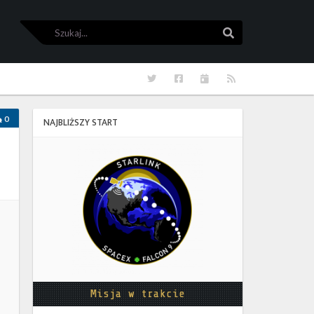
Szukaj
Szukaj
Twitter
Facebook
Kalendarze
RSS
0
NAJBLIŻSZY START
Starlink
Group
17-
38
Misja w trakcie