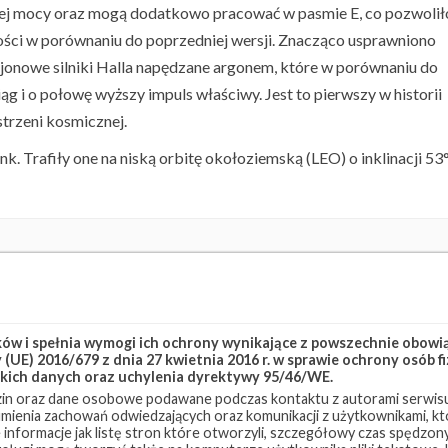
zej mocy oraz mogą dodatkowo pracować w pasmie E, co pozwolił
ści w porównaniu do poprzedniej wersji. Znacząco usprawniono
jonowe silniki Halla napędzane argonem, które w porównaniu do
 i o połowę wyższy impuls właściwy. Jest to pierwszy w historii
trzeni kosmicznej.
ink. Trafiły one na niską orbitę okołoziemską (LEO) o inklinacji 53°
ink Group 10-7
Starlink-186
w i spełnia wymogi ich ochrony wynikające z powszechnie obowiąz
(UE) 2016/679 z dnia 27 kwietnia 2016 r. w sprawie ochrony osób
kich danych oraz uchylenia dyrektywy 95/46/WE.
in oraz dane osobowe podawane podczas kontaktu z autorami serwisu
zumienia zachowań odwiedzających oraz komunikacji z użytkownikami, któ
 informacje jak listę stron które otworzyli, szczegółowy czas spędzo