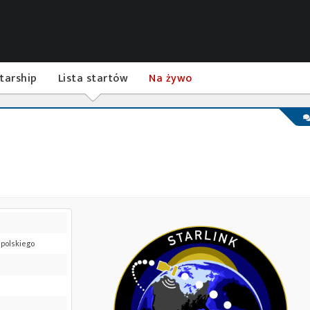
tarship
Lista startów
Na żywo
 polskiego