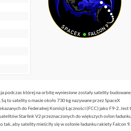
sja podczas której na orbitę wyniesione zostały satelity budowane
i. Są to satelity o masie około 730 kg nazywane przez SpaceX
kazanych do Federalnej Komisji Łączności (FCC) jako F9-2. Jest 
satelitów Starlink V2 przeznaczonych do większych osłon ładunk
 tak, aby satelity mieściły się w osłonie ładunku rakiety Falcon 9.