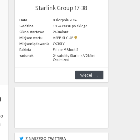
Starlink Group 17-38
Data
8 sierpnia 2026
Godzina
18:24 czasu polskiego
Okno startowe
240 minut
Pokaż
Miejsce startu
VSFB SLC-4E
lokalizację
Miejsce lądowania
OCISLY
VSFB
Rakieta
Falcon 9 Block 5
SLC-
4E w
Ładunek
24 satelity Starlink V2 Mini
Google
Optimized
Maps
więcej
j
to
u
Z NASZEGO TWITTERA