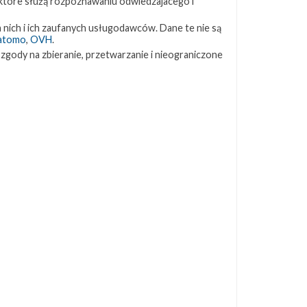
 które służą rozpoznawaniu odwiedzajacego i
ZAPRZYJAŹNIONE STRONY
 nich i ich zaufanych usługodawców. Dane te nie są
atomo
,
OVH
.
 zgody na zbieranie, przetwarzanie i nieograniczone
Kosmogadka
Jak będzie w rakiecie? (grupa FB)
Kosmiczna Propaganda
To Jakiś Kosmos!
TexasBocaChica (PL) – Substack