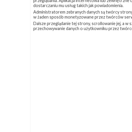
przeglądania. Aplikacja internetowa lub zewnętrzne
dostarczaniu mu usług takich jak powiadomienia.
Administratorem zebranych danych są twórcy strony S
w żaden sposób monetyzowane przez twórców serw
Dalsze przeglądanie tej strony, scrollowanie jej, a 
przechowywanie danych o użytkowniku przez twórc