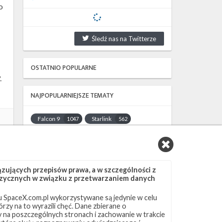
o
Śledź nas na Twitterze
OSTATNIO POPULARNE
.
NAJPOPULARNIEJSZE TEMATY
Falcon 9
Starlink
1047
562
SLC-40
OCISLY
522
337
LC-39A
SLC-4E
292
284
NASA
Lądowanie
263
235
ujących przepisów prawa, a w szczególności z
JRTI
ASOG
214
182
 fizycznych w związku z przetwarzaniem danych
Dragon 2
Osłony ładunku
145
125
 SpaceX.com.pl wykorzystywane są jedynie w celu
Starship
Landing Zone 1
107
96
rzy na to wyrazili chęć. Dane zbierane o
Loty załogowe
ISS
95
93
ny na poszczególnych stronach i zachowanie w trakcie