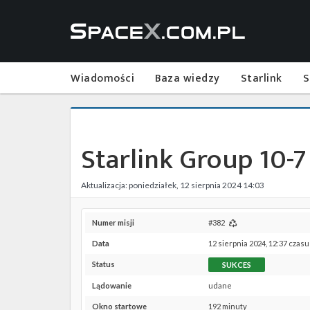
Wiadomości
Baza wiedzy
Starlink
S
Starlink Group 10-7
Aktualizacja: poniedziałek, 12 sierpnia 2024 14:03
Numer misji
#382
Data
12 sierpnia 2024, 12:37 czasu
Status
SUKCES
Lądowanie
udane
Okno startowe
192 minuty