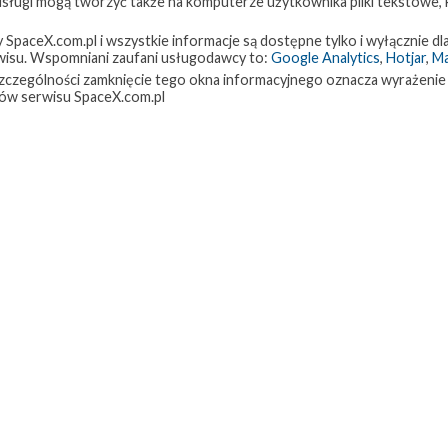
 usługi mogą tworzyć także na komputerze użytkownika pliki tekstowe,
paceX.com.pl i wszystkie informacje są dostępne tylko i wyłącznie dla
isu. Wspomniani zaufani usługodawcy to:
Google Analytics
,
Hotjar
,
M
w szczególności zamknięcie tego okna informacyjnego oznacza wyrażenie
ów serwisu SpaceX.com.pl