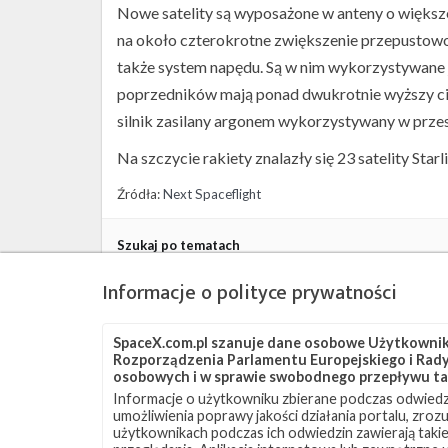
Nowe satelity są wyposażone w anteny o więks
na około czterokrotne zwiększenie przepustowo
także system napędu. Są w nim wykorzystywane 
poprzedników mają ponad dwukrotnie wyższy ciąg
silnik zasilany argonem wykorzystywany w przes
Na szczycie rakiety znalazły się 23 satelity Starl
Źródła:
Next Spaceflight
Szukaj po tematach
ASOG
Falcon 9
LC-39A
Starlink
Starl
Informacje o polityce prywatności
SpaceX.com.pl szanuje dane osobowe Użytkownikó
Rozporządzenia Parlamentu Europejskiego i Rady 
osobowych i w sprawie swobodnego przepływu ta
Informacje o użytkowniku zbierane podczas odwiedz
umożliwienia poprawy jakości działania portalu, zro
użytkownikach podczas ich odwiedzin zawierają takie