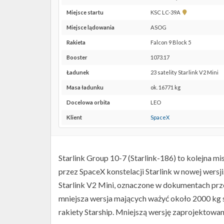
Pokaż
Miejsce startu
KSC LC-39A
lokalizację
Miejsce lądowania
ASOG
KSC
LC-
Rakieta
Falcon 9 Block 5
39A w
Booster
1073.17
Google
Maps
Ładunek
23 satelity Starlink V2 Mini
Masa ładunku
ok. 16771 kg
Docelowa orbita
LEO
Klient
SpaceX
Starlink Group 10-7 (Starlink-186) to kolejna mi
przez SpaceX konstelacji Starlink w nowej wersj
Starlink V2 Mini, oznaczone w dokumentach prze
mniejsza wersja mających ważyć około 2000 kg 
rakiety Starship. Mniejszą wersję zaprojektowano