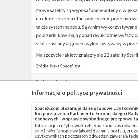
Nowe satelity są wyposażone w anteny o więks
na około czterokrotne zwiększenie przepustowo
także system napędu. Są w nim wykorzystywane 
poprzedników mają ponad dwukrotnie wyższy ciąg
silnik zasilany argonem wykorzystywany w przes
Na szczycie rakiety znalazły się 22 satelity Starl
Źródła:
Next Spaceflight
Szukaj po tematach
Informacje o polityce prywatności
Falcon 9
JRTI
SLC-40
Starlink
Starlin
SpaceX.com.pl szanuje dane osobowe Użytkownikó
Rozporządzenia Parlamentu Europejskiego i Rady 
osobowych i w sprawie swobodnego przepływu ta
Informacje o użytkowniku zbierane podczas odwiedz
umożliwienia poprawy jakości działania portalu, zro
użytkownikach podczas ich odwiedzin zawierają takie