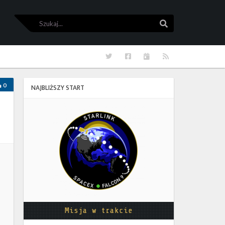
Szukaj
Szukaj
Twitter
Facebook
Kalendarze
RSS
0
NAJBLIŻSZY START
Starlink
Group
17-
38
Misja w trakcie