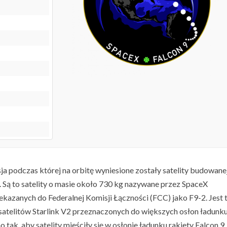
sja podczas której na orbitę wyniesione zostały satelity budowane
i. Są to satelity o masie około 730 kg nazywane przez SpaceX
kazanych do Federalnej Komisji Łączności (FCC) jako F9-2. Jest 
satelitów Starlink V2 przeznaczonych do większych osłon ładunk
 tak, aby satelity mieściły się w osłonie ładunku rakiety Falcon 9.