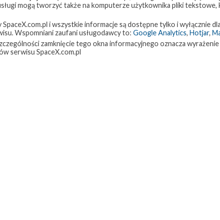
 usługi mogą tworzyć także na komputerze użytkownika pliki tekstowe,
paceX.com.pl i wszystkie informacje są dostępne tylko i wyłącznie dla
isu. Wspomniani zaufani usługodawcy to:
Google Analytics
,
Hotjar
,
M
w szczególności zamknięcie tego okna informacyjnego oznacza wyrażenie
ów serwisu SpaceX.com.pl