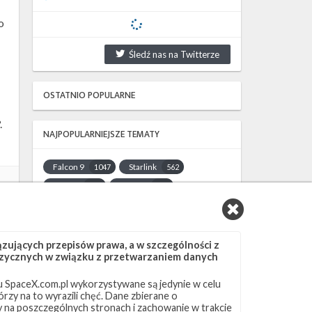
o
Śledź nas na Twitterze
OSTATNIO POPULARNE
.
NAJPOPULARNIEJSZE TEMATY
Falcon 9
Starlink
1047
562
SLC-40
OCISLY
522
337
LC-39A
SLC-4E
292
284
NASA
Lądowanie
263
235
JRTI
ASOG
214
182
ujących przepisów prawa, a w szczególności z
 fizycznych w związku z przetwarzaniem danych
Dragon 2
Osłony ładunku
145
125
Starship
Landing Zone 1
107
96
 SpaceX.com.pl wykorzystywane są jedynie w celu
rzy na to wyrazili chęć. Dane zbierane o
Loty załogowe
ISS
95
93
ny na poszczególnych stronach i zachowanie w trakcie