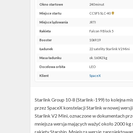
Okno startowe
240 minut
Pokaż
Miejsce startu
CCSFS SLC-40
lokalizację
Miejsce lądowania
JRTI
CCSFS
SLC-
Rakieta
Falcon 9 Block 5
40 w
Booster
1069.19
Google
Maps
Ładunek
22 satelity Starlink V2 Mini
Masa ładunku
ok. 16042 kg
Docelowa orbita
LEO
Klient
SpaceX
Starlink Group 10-8 (Starlink-199) to kolejna mi
przez SpaceX konstelacji Starlink w nowej wersj
Starlink V2 Mini, oznaczone w dokumentach prze
mniejsza wersja mających ważyć około 2000 kg 
rakiety Starship. Mniejszą wersję zaprojektowano