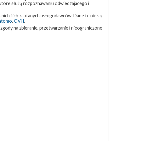
 które służą rozpoznawaniu odwiedzajacego i
ZAPRZYJAŹNIONE STRONY
 nich i ich zaufanych usługodawców. Dane te nie są
atomo
,
OVH
.
 zgody na zbieranie, przetwarzanie i nieograniczone
Kosmogadka
Jak będzie w rakiecie? (grupa FB)
Kosmiczna Propaganda
To Jakiś Kosmos!
TexasBocaChica (PL) – Substack