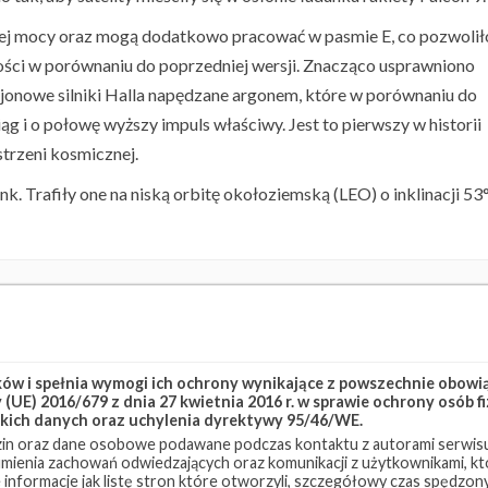
zej mocy oraz mogą dodatkowo pracować w pasmie E, co pozwolił
ści w porównaniu do poprzedniej wersji. Znacząco usprawniono
jonowe silniki Halla napędzane argonem, które w porównaniu do
 i o połowę wyższy impuls właściwy. Jest to pierwszy w historii
trzeni kosmicznej.
ink. Trafiły one na niską orbitę okołoziemską (LEO) o inklinacji 53°
k Group 10-8
Starlink-199
w i spełnia wymogi ich ochrony wynikające z powszechnie obowiąz
(UE) 2016/679 z dnia 27 kwietnia 2016 r. w sprawie ochrony osób
kich danych oraz uchylenia dyrektywy 95/46/WE.
in oraz dane osobowe podawane podczas kontaktu z autorami serwisu
zumienia zachowań odwiedzających oraz komunikacji z użytkownikami, któ
 informacje jak listę stron które otworzyli, szczegółowy czas spędzo