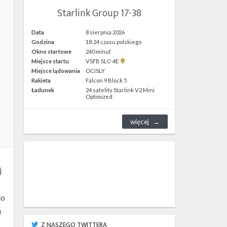
Starlink Group 17-38
Data
8 sierpnia 2026
Godzina
18:24 czasu polskiego
Okno startowe
240 minut
Pokaż
Miejsce startu
VSFB SLC-4E
lokalizację
Miejsce lądowania
OCISLY
VSFB
Rakieta
Falcon 9 Block 5
SLC-
4E w
Ładunek
24 satelity Starlink V2 Mini
Google
Optimized
Maps
więcej
j
to
u
Z NASZEGO TWITTERA