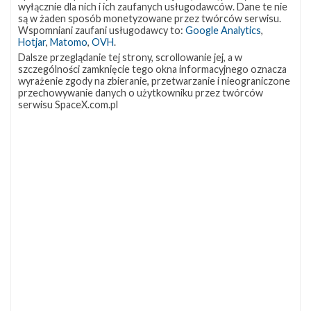
wyłącznie dla nich i ich zaufanych usługodawców. Dane te nie
są w żaden sposób monetyzowane przez twórców serwisu.
Wspomniani zaufani usługodawcy to:
Google Analytics
,
Hotjar
,
Matomo
,
OVH
.
Dalsze przeglądanie tej strony, scrollowanie jej, a w
szczególności zamknięcie tego okna informacyjnego oznacza
wyrażenie zgody na zbieranie, przetwarzanie i nieograniczone
przechowywanie danych o użytkowniku przez twórców
serwisu SpaceX.com.pl
NAJBLIŻSZY START
Starlink
Group
17-