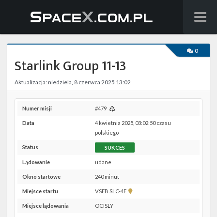
Wiadomości
0
Starlink Group 11-13
Baza wiedzy
Aktualizacja: niedziela, 8 czerwca 2025 13:02
Starlink
Starship
Numer misji
#479
Data
4 kwietnia 2025, 03:02:50 czasu
Lista startów
polskiego
Status
SUKCES
Na żywo
Lądowanie
udane
Szukaj
Okno startowe
240 minut
Pokaż
Miejsce startu
VSFB SLC-4E
Facebook
lokalizację
Miejsce lądowania
OCISLY
VSFB