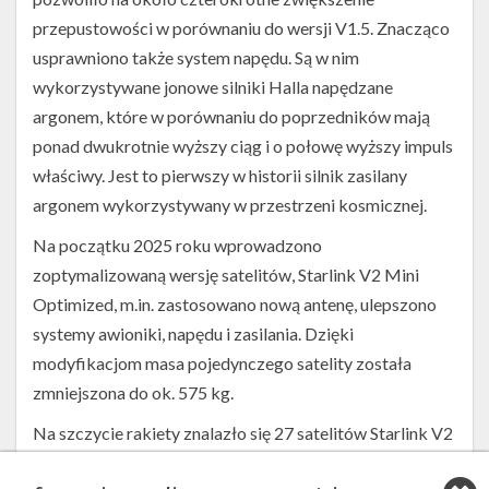
przepustowości w porównaniu do wersji V1.5. Znacząco
usprawniono także system napędu. Są w nim
wykorzystywane jonowe silniki Halla napędzane
argonem, które w porównaniu do poprzedników mają
ponad dwukrotnie wyższy ciąg i o połowę wyższy impuls
właściwy. Jest to pierwszy w historii silnik zasilany
argonem wykorzystywany w przestrzeni kosmicznej.
Na początku 2025 roku wprowadzono
zoptymalizowaną wersję satelitów, Starlink V2 Mini
Optimized, m.in. zastosowano nową antenę, ulepszono
systemy awioniki, napędu i zasilania. Dzięki
modyfikacjom masa pojedynczego satelity została
zmniejszona do ok. 575 kg.
Na szczycie rakiety znalazło się 27 satelitów Starlink V2
Mini Optimized. Trafiły one na niską orbitę