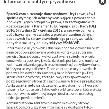
Informacje o polityce prywatności
okołoziemską (LEO) o inklinacji 53°.
Źródła:
Next Spaceflight
SpaceX.com.pl szanuje dane osobowe Użytkowników i
spełnia wymogi ich ochrony wynikające z powszechnie
Szukaj po tematach
obowiązujących przepisów prawa, a w szczególności z
Rozporządzenia Parlamentu Europejskiego i Rady (UE)
Falcon 9
OCISLY
SLC-4E
Starlink
2016/679 z dnia 27 kwietnia 2016 r. w sprawie ochrony
osób fizycznych w związku z przetwarzaniem danych
Starlink Group 11-13
Starlink-244
osobowych i w sprawie swobodnego przepływu takich
danych oraz uchylenia dyrektywy 95/46/WE.
Informacje o użytkowniku zbierane podczas odwiedzin oraz
dane osobowe podawane podczas kontaktu z autorami
serwisu SpaceX.com.pl wykorzystywane są jedynie w celu
umożliwienia poprawy jakości działania portalu, zrozumienia
zachowań odwiedzających oraz komunikacji z użytkownikami,
którzy na to wyrazili chęć. Dane zbierane o użytkownikach
podczas ich odwiedzin zawierają takie informacje jak listę
stron które otworzyli, szczegółowy czas spędzony na
poszczególnych stronach i zachowanie w trakcie przeglądania.
Aplikacja internetowa lub zewnętrzne usługi mogą tworzyć
także na komputerze użytkownika pliki tekstowe, które służą
rozpoznawaniu odwiedzajacego i dostarczaniu mu usług
takich jak powiadomienia.
Administratorem zebranych danych są twórcy strony
SpaceX.com.pl i wszystkie informacje są dostępne tylko i