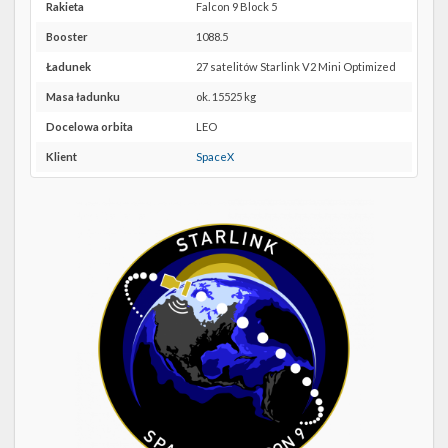
Twitter
SLC-
Rakieta
Falcon 9 Block 5
4E w
Booster
1088.5
Kalendarze
Google
Maps
Ładunek
27 satelitów Starlink V2 Mini Optimized
Masa ładunku
ok. 15525 kg
Docelowa orbita
LEO
Klient
SpaceX