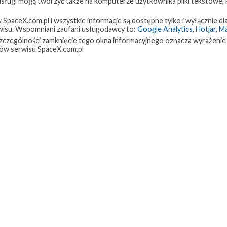
 usługi mogą tworzyć także na komputerze użytkownika pliki tekstowe,
paceX.com.pl i wszystkie informacje są dostępne tylko i wyłącznie dla
isu. Wspomniani zaufani usługodawcy to:
Google Analytics
,
Hotjar
,
M
w szczególności zamknięcie tego okna informacyjnego oznacza wyrażenie
ów serwisu SpaceX.com.pl