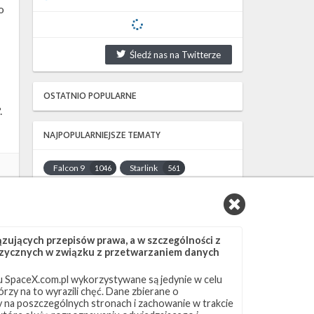
o
Śledź nas na Twitterze
OSTATNIO POPULARNE
.
NAJPOPULARNIEJSZE TEMATY
Falcon 9
Starlink
1046
561
SLC-40
OCISLY
521
337
LC-39A
SLC-4E
292
284
NASA
Lądowanie
263
235
ujących przepisów prawa, a w szczególności z
JRTI
ASOG
214
181
 fizycznych w związku z przetwarzaniem danych
Dragon 2
Osłony ładunku
145
125
 SpaceX.com.pl wykorzystywane są jedynie w celu
Starship
Landing Zone 1
107
96
rzy na to wyrazili chęć. Dane zbierane o
Loty załogowe
ISS
95
93
ny na poszczególnych stronach i zachowanie w trakcie