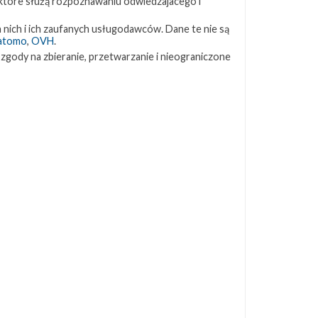
 które służą rozpoznawaniu odwiedzajacego i
ZAPRZYJAŹNIONE STRONY
 nich i ich zaufanych usługodawców. Dane te nie są
atomo
,
OVH
.
 zgody na zbieranie, przetwarzanie i nieograniczone
Kosmogadka
Jak będzie w rakiecie? (grupa FB)
Kosmiczna Propaganda
To Jakiś Kosmos!
TexasBocaChica (PL) – Substack