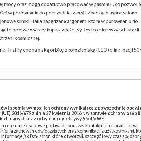
zej mocy oraz mogą dodatkowo pracować w pasmie E, co pozwolił
ści w porównaniu do poprzedniej wersji. Znacząco usprawniono
jonowe silniki Halla napędzane argonem, które w porównaniu do
 i o połowę wyższy impuls właściwy. Jest to pierwszy w historii
trzeni kosmicznej.
ink. Trafiły one na niską orbitę okołoziemską (LEO) o inklinacji 53°
link Group 11-4
Starlink-228
w i spełnia wymogi ich ochrony wynikające z powszechnie obowiąz
(UE) 2016/679 z dnia 27 kwietnia 2016 r. w sprawie ochrony osób
kich danych oraz uchylenia dyrektywy 95/46/WE.
in oraz dane osobowe podawane podczas kontaktu z autorami serwisu
zumienia zachowań odwiedzających oraz komunikacji z użytkownikami, któ
 informacje jak listę stron które otworzyli, szczegółowy czas spędzo