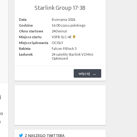
Starlink Group 17-38
Data
8 sierpnia 2026
Godzina
16:00 czasu polskiego
Okno startowe
240 minut
Pokaż
Miejsce startu
VSFB SLC-4E
lokalizację
Miejsce lądowania
OCISLY
VSFB
Rakieta
Falcon 9 Block 5
SLC-
4E w
Ładunek
24 satelity Starlink V2 Mini
Google
Optimized
Maps
więcej
j
to
u
Z NASZEGO TWITTERA