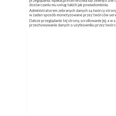
przeglądania. Aplikacja internetowa lub zewnętrzne
dostarczaniu mu usług takich jak powiadomienia.
Administratorem zebranych danych są twórcy strony S
w żaden sposób monetyzowane przez twórców serw
Dalsze przeglądanie tej strony, scrollowanie jej, a 
przechowywanie danych o użytkowniku przez twórc