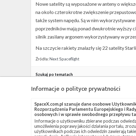
Nowe satelity są wyposażone w anteny o więks
na około czterokrotne zwiększenie przepustowo
także system napędu. Są w nim wykorzystywane 
poprzedników mają ponad dwukrotnie wyższy ciąg
silnik zasilany argonem wykorzystywany w przes
Na szczycie rakiety znalazły się 22 satelity Starl
Źródła:
Next Spaceflight
Szukaj po tematach
Falcon 9
OCISLY
SLC-4E
Starlink
Star
Informacje o polityce prywatności
SpaceX.com.pl szanuje dane osobowe Użytkownikó
Rozporządzenia Parlamentu Europejskiego i Rady 
osobowych i w sprawie swobodnego przepływu ta
Informacje o użytkowniku zbierane podczas odwiedz
umożliwienia poprawy jakości działania portalu, zro
użytkownikach podczas ich odwiedzin zawierają takie