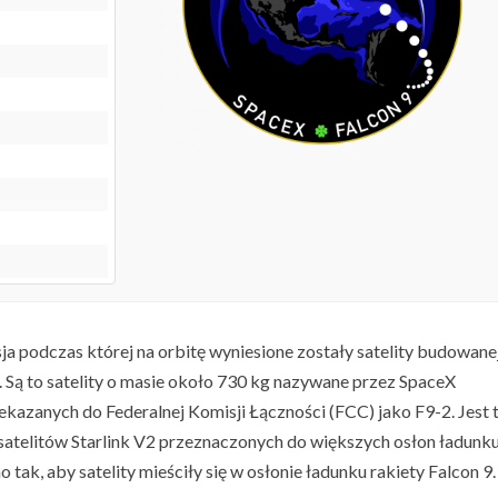
sja podczas której na orbitę wyniesione zostały satelity budowane
i. Są to satelity o masie około 730 kg nazywane przez SpaceX
kazanych do Federalnej Komisji Łączności (FCC) jako F9-2. Jest 
satelitów Starlink V2 przeznaczonych do większych osłon ładunk
 tak, aby satelity mieściły się w osłonie ładunku rakiety Falcon 9.