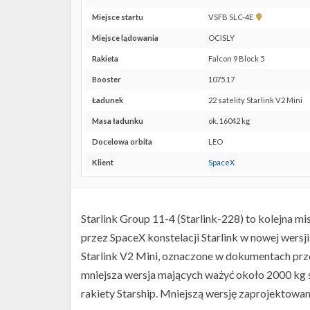
Pokaż
Miejsce startu
VSFB SLC-4E
lokalizację
Miejsce lądowania
OCISLY
VSFB
SLC-
Rakieta
Falcon 9 Block 5
4E w
Booster
1075.17
Google
Maps
Ładunek
22 satelity Starlink V2 Mini
Masa ładunku
ok. 16042 kg
Docelowa orbita
LEO
Klient
SpaceX
Starlink Group 11-4 (Starlink-228) to kolejna mi
przez SpaceX konstelacji Starlink w nowej wersj
Starlink V2 Mini, oznaczone w dokumentach prze
mniejsza wersja mających ważyć około 2000 kg 
rakiety Starship. Mniejszą wersję zaprojektowano