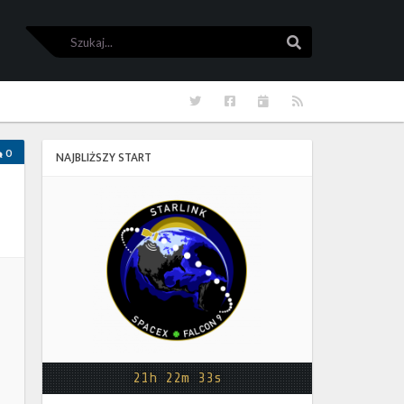
Szukaj
Szukaj
Twitter
Facebook
Kalendarze
RSS
0
NAJBLIŻSZY START
Starlink
Group
17-
38
21h 22m 33s