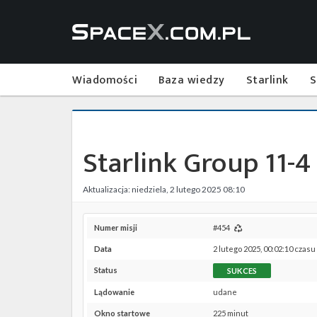
Wiadomości
Baza wiedzy
Starlink
S
Starlink Group 11-4
Aktualizacja: niedziela, 2 lutego 2025 08:10
Numer misji
#454
Data
2 lutego 2025, 00:02:10 czasu
Status
SUKCES
Lądowanie
udane
Okno startowe
225 minut