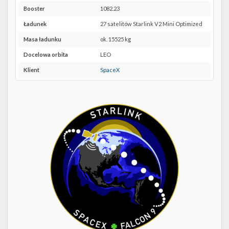
Twitter
4E w
Booster
1082.23
Google
Kalendarze
Maps
Ładunek
27 satelitów Starlink V2 Mini Optimized
Masa ładunku
ok. 15525 kg
Docelowa orbita
LEO
Klient
SpaceX