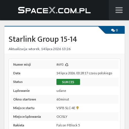
Wiadomości
0
Starlink Group 15-14
Baza wiedzy
Aktualizacja: wtorek, 14 lipca 2026 13:26
Starlink
Starship
Numer misji
#693
Data
14 lipca 2026, 03:28:17 czasu polskiego
Lista startów
Status
SUKCES
Na żywo
Lądowanie
udane
Okno startowe
60 minut
Szukaj
Pokaż
Miejsce startu
VSFB SLC-4E
lokalizację
Facebook
Miejsce lądowania
OCISLY
VSFB
SLC-
Rakieta
Falcon 9 Block 5