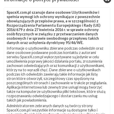
Źródła:
SpaceX
,
Next Spaceflight
SpaceX.com.pl szanuje dane osobowe Użytkowników i
spełnia wymogi ich ochrony wynikające z powszechnie
Szukaj po tematach
obowiązujących przepisów prawa, a w szczególności z
Rozporządzenia Parlamentu Europejskiego i Rady (UE)
Falcon 9
OCISLY
SLC-4E
Starlink
2016/679 z dnia 27 kwietnia 2016 r. w sprawie ochrony
osób fizycznych w związku z przetwarzaniem danych
Starlink Group 15-14
Starlink-406
osobowych i w sprawie swobodnego przepływu takich
danych oraz uchylenia dyrektywy 95/46/WE.
Informacje o użytkowniku zbierane podczas odwiedzin oraz
dane osobowe podawane podczas kontaktu z autorami
serwisu SpaceX.com.pl wykorzystywane są jedynie w celu
umożliwienia poprawy jakości działania portalu, zrozumienia
zachowań odwiedzających oraz komunikacji z użytkownikami,
którzy na to wyrazili chęć. Dane zbierane o użytkownikach
podczas ich odwiedzin zawierają takie informacje jak listę
stron które otworzyli, szczegółowy czas spędzony na
poszczególnych stronach i zachowanie w trakcie przeglądania.
Aplikacja internetowa lub zewnętrzne usługi mogą tworzyć
także na komputerze użytkownika pliki tekstowe, które służą
rozpoznawaniu odwiedzajacego i dostarczaniu mu usług
takich jak powiadomienia.
Administratorem zebranych danych są twórcy strony
SpaceX.com.pl i wszystkie informacje są dostępne tylko i