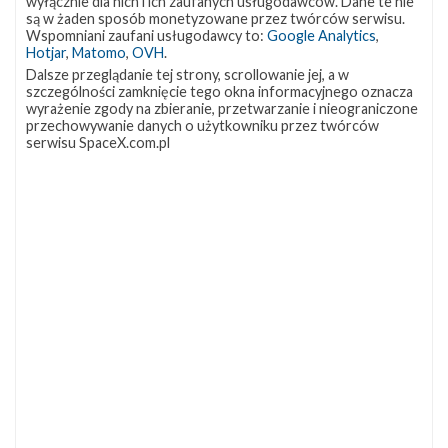
wyłącznie dla nich i ich zaufanych usługodawców. Dane te nie
są w żaden sposób monetyzowane przez twórców serwisu.
Wspomniani zaufani usługodawcy to:
Google Analytics
,
Hotjar
,
Matomo
,
OVH
.
Dalsze przeglądanie tej strony, scrollowanie jej, a w
szczególności zamknięcie tego okna informacyjnego oznacza
wyrażenie zgody na zbieranie, przetwarzanie i nieograniczone
przechowywanie danych o użytkowniku przez twórców
serwisu SpaceX.com.pl
NAJBLIŻSZY START
Starlink
Group
17-
38