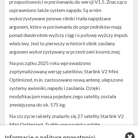
przepustowości w porównaniu do wersji V1.5. Znacząco
usprawniono także system napędu. Są w nim
wykorzystywane jonowe silniki Halla napędzane
argonem, które w porównaniu do poprzedników mają
ponad dwukrotnie wyższy ciąg i o połowę wyższy impuls
właściwy. Jest to pierwszy w historii silnik zasilany
argonem wykorzystywany w przestrzeni kosmicznej.
Na początku 2025 roku wprowadzono
zoptymalizowaną wersję satelitów, Starlink V2 Mini
Optimized, m.in. zastosowano nową antenę, ulepszono
systemy awioniki, napędu i zasilania. Dzięki
modyfikacjom masa pojedynczego satelity została
zmniejszona do ok. 575 kg.
Na szczycie rakiety znalazło się 27 satelity Starlink V2
Mini Optimized. Trafiły one na niską orbitę
okołoziemską (LEO) o inklinacji 70°.
Informacje o polityce prywatności