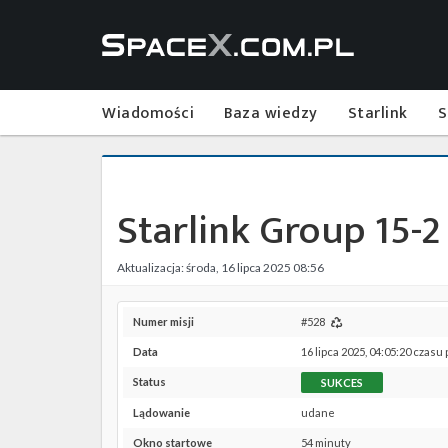
Wiadomości
Baza wiedzy
Starlink
S
Starlink Group 15-2
Aktualizacja: środa, 16 lipca 2025 08:56
Numer misji
#528
Data
16 lipca 2025, 04:05:20 czasu
Status
SUKCES
Lądowanie
udane
Okno startowe
54 minuty