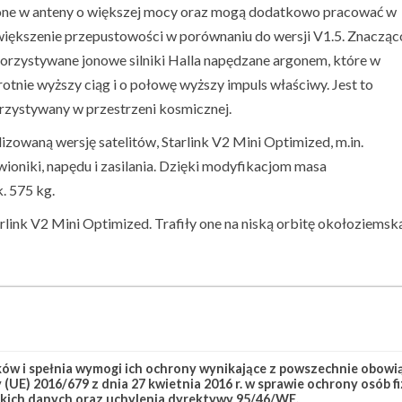
sażone w anteny o większej mocy oraz mogą dodatkowo pracować w
zwiększenie przepustowości w porównaniu do wersji V1.5. Znacząc
orzystywane jonowe silniki Halla napędzane argonem, które w
nie wyższy ciąg i o połowę wyższy impuls właściwy. Jest to
orzystywany w przestrzeni kosmicznej.
waną wersję satelitów, Starlink V2 Mini Optimized, m.in.
oniki, napędu i zasilania. Dzięki modyfikacjom masa
. 575 kg.
arlink V2 Mini Optimized. Trafiły one na niską orbitę okołoziemsk
link Group 15-2
Starlink-282
w i spełnia wymogi ich ochrony wynikające z powszechnie obowiąz
(UE) 2016/679 z dnia 27 kwietnia 2016 r. w sprawie ochrony osób
kich danych oraz uchylenia dyrektywy 95/46/WE.