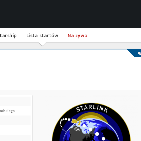
tarship
Lista startów
Na żywo
 polskiego