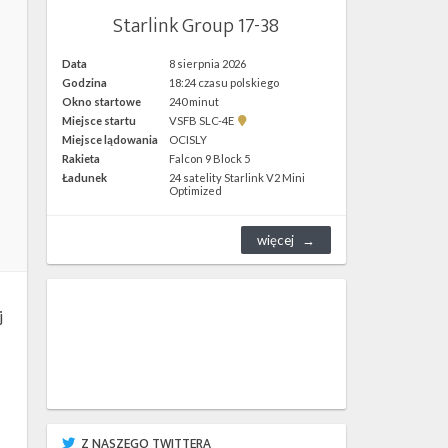
Starlink Group 17-38
Data
8 sierpnia 2026
Godzina
18:24 czasu polskiego
Okno startowe
240 minut
Pokaż
Miejsce startu
VSFB SLC-4E
lokalizację
Miejsce lądowania
OCISLY
VSFB
Rakieta
Falcon 9 Block 5
SLC-
4E w
Ładunek
24 satelity Starlink V2 Mini
Google
Optimized
Maps
więcej
j
Z NASZEGO TWITTERA