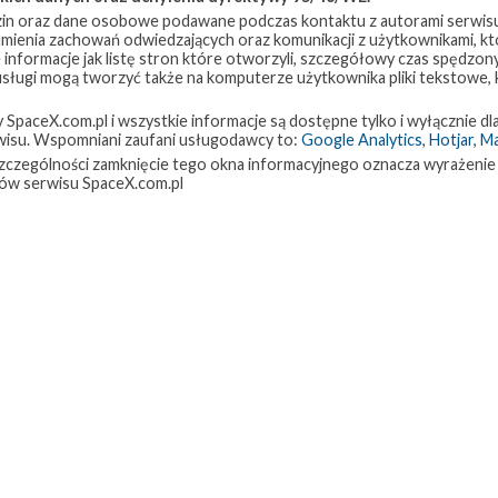
in oraz dane osobowe podawane podczas kontaktu z autorami serwisu
zumienia zachowań odwiedzających oraz komunikacji z użytkownikami, któ
 informacje jak listę stron które otworzyli, szczegółowy czas spędzo
 usługi mogą tworzyć także na komputerze użytkownika pliki tekstowe,
paceX.com.pl i wszystkie informacje są dostępne tylko i wyłącznie dla
isu. Wspomniani zaufani usługodawcy to:
Google Analytics
,
Hotjar
,
M
w szczególności zamknięcie tego okna informacyjnego oznacza wyrażenie
ów serwisu SpaceX.com.pl