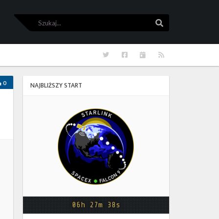
Szukaj
Szukaj
Twitter
Facebook
Kalendarze
RSS
0
NAJBLIŻSZY START
Starlink
Group
17-
38
06h 27m 38s