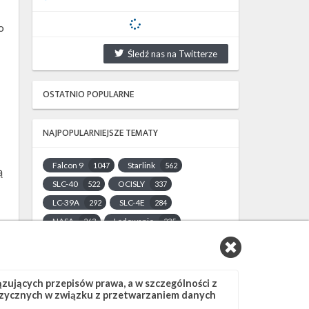
o
Śledź nas na Twitterze
OSTATNIO POPULARNE
NAJPOPULARNIEJSZE TEMATY
Falcon 9
Starlink
1047
562
ą
SLC-40
OCISLY
522
337
LC-39A
SLC-4E
292
284
NASA
Lądowanie
263
235
JRTI
ASOG
214
182
Dragon 2
Osłony ładunku
145
125
Starship
Landing Zone 1
107
96
ujących przepisów prawa, a w szczególności z
 fizycznych w związku z przetwarzaniem danych
Loty załogowe
ISS
95
93