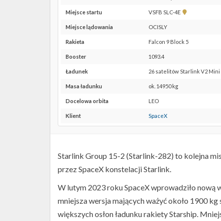
Pokaż
Miejsce startu
VSFB SLC-4E
lokalizację
Miejsce lądowania
OCISLY
VSFB
SLC-
Rakieta
Falcon 9 Block 5
4E w
Booster
1093.4
Google
Maps
Ładunek
26 satelitów Starlink V2 Min
Masa ładunku
ok. 14950 kg
Docelowa orbita
LEO
Klient
SpaceX
Starlink Group 15-2 (Starlink-282) to kolejna mi
przez SpaceX konstelacji Starlink.
W lutym 2023 roku SpaceX wprowadziło nową wersj
mniejsza wersja mających ważyć około 1900 kg 
większych osłon ładunku rakiety Starship. Mniejs