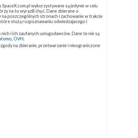
 SpaceX.com.pl wykorzystywane są jedynie w celu
rzy na to wyrazili chęć. Dane zbierane o
ZAPRZYJAŹNIONE STRONY
ny na poszczególnych stronach i zachowanie w trakcie
 które służą rozpoznawaniu odwiedzajacego i
Kosmogadka
 nich i ich zaufanych usługodawców. Dane te nie są
Jak będzie w rakiecie? (grupa FB)
atomo
,
OVH
.
Kosmiczna Propaganda
 zgody na zbieranie, przetwarzanie i nieograniczone
To Jakiś Kosmos!
TexasBocaChica (PL) – Substack