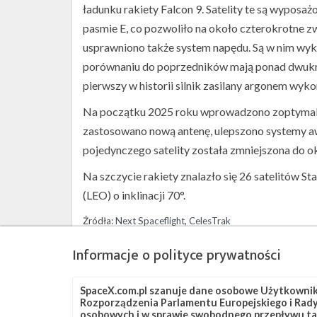
ładunku rakiety Falcon 9. Satelity te są wypo
pasmie E, co pozwoliło na około czterokrotne 
usprawniono także system napędu. Są w nim wyk
porównaniu do poprzedników mają ponad dwukrot
pierwszy w historii silnik zasilany argonem wyk
Na początku 2025 roku wprowadzono zoptymalizo
zastosowano nową antenę, ulepszono systemy awi
pojedynczego satelity została zmniejszona do ok
Na szczycie rakiety znalazło się 26 satelitów St
(LEO) o inklinacji 70°.
Źródła:
Next Spaceflight
,
CelesTrak
Informacje o polityce prywatności
Szukaj po tematach
Falcon 9
OCISLY
SLC-4E
Starlink
Star
SpaceX.com.pl szanuje dane osobowe Użytkownikó
Rozporządzenia Parlamentu Europejskiego i Rady 
osobowych i w sprawie swobodnego przepływu ta