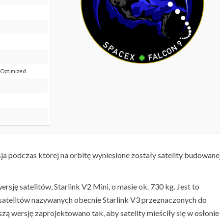
i Optimized
sja podczas której na orbitę wyniesione zostały satelity budowane
ę satelitów, Starlink V2 Mini, o masie ok. 730 kg. Jest to
satelitów nazywanych obecnie Starlink V3 przeznaczonych do
zą wersję zaprojektowano tak, aby satelity mieściły się w osłonie