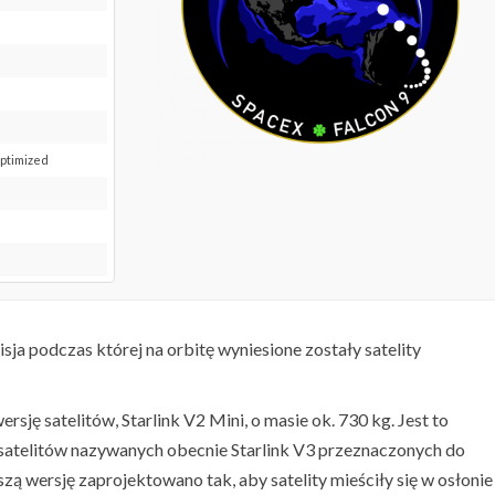
Optimized
isja podczas której na orbitę wyniesione zostały satelity
ę satelitów, Starlink V2 Mini, o masie ok. 730 kg. Jest to
satelitów nazywanych obecnie Starlink V3 przeznaczonych do
zą wersję zaprojektowano tak, aby satelity mieściły się w osłonie