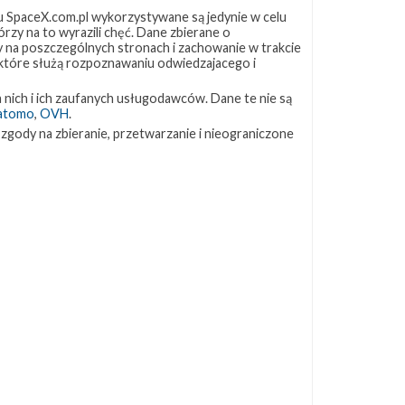
 SpaceX.com.pl wykorzystywane są jedynie w celu
rzy na to wyrazili chęć. Dane zbierane o
ZAPRZYJAŹNIONE STRONY
ny na poszczególnych stronach i zachowanie w trakcie
 które służą rozpoznawaniu odwiedzajacego i
Kosmogadka
 nich i ich zaufanych usługodawców. Dane te nie są
Jak będzie w rakiecie? (grupa FB)
atomo
,
OVH
.
Kosmiczna Propaganda
 zgody na zbieranie, przetwarzanie i nieograniczone
To Jakiś Kosmos!
TexasBocaChica (PL) – Substack