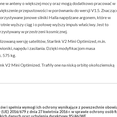
sażone w anteny o większej mocy oraz mogą dodatkowo pracować w
zwiększenie przepustowości w porównaniu do wersji V1.5. Znacząc
orzystywane jonowe silniki Halla napędzane argonem, które w
nie wyższy ciąg i o połowę wyższy impuls właściwy. Jest to
orzystywany w przestrzeni kosmicznej.
waną wersję satelitów, Starlink V2 Mini Optimized, m.in.
oniki, napędu i zasilania. Dzięki modyfikacjom masa
. 575 kg.
rlink V2 Mini Optimized. Trafiły one na niską orbitę okołoziemską
link Group 17-28
Starlink-399
w i spełnia wymogi ich ochrony wynikające z powszechnie obowiąz
(UE) 2016/679 z dnia 27 kwietnia 2016 r. w sprawie ochrony osób
kich danych oraz uchylenia dyrektywy 95/46/WE.