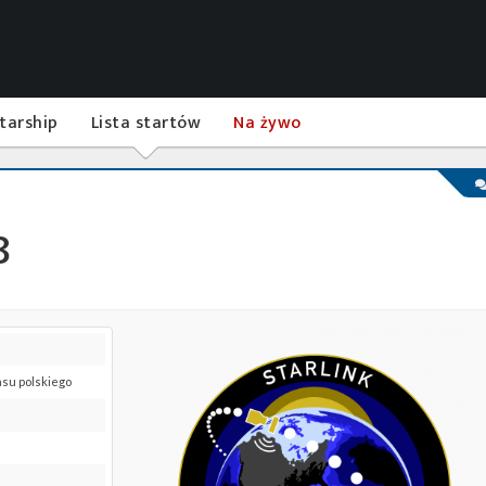
tarship
Lista startów
Na żywo
8
asu polskiego