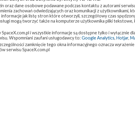
in oraz dane osobowe podawane podczas kontaktu z autorami serwisu
zumienia zachowań odwiedzających oraz komunikacji z użytkownikami, któ
 informacje jak listę stron które otworzyli, szczegółowy czas spędzo
 usługi mogą tworzyć także na komputerze użytkownika pliki tekstowe,
paceX.com.pl i wszystkie informacje są dostępne tylko i wyłącznie dla
isu. Wspomniani zaufani usługodawcy to:
Google Analytics
,
Hotjar
,
M
w szczególności zamknięcie tego okna informacyjnego oznacza wyrażenie
ów serwisu SpaceX.com.pl