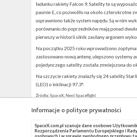
ładunku rakiety Falcon 9. Satelity te są wypo
pasmie E, co pozwoliło na około czterokrotne 
usprawniono także system napędu. Są w nim wyk
porównaniu do poprzedników mają ponad dwukrot
pierwszy w historii silnik zasilany argonem wyk
Na początku 2025 roku wprowadzono zoptymalizo
zastosowano nową antenę, ulepszono systemy awi
pojedynczego satelity została zmniejszona do ok
Na szczycie rakiety znalazły się 24 satelity Sta
(LEO) o inklinacji 97.3°.
Źródła:
SpaceX
,
Next Spaceflight
Informacje o polityce prywatności
Szukaj po tematach
Falcon 9
OCISLY
SLC-4E
Starlink
Star
SpaceX.com.pl szanuje dane osobowe Użytkownikó
Rozporządzenia Parlamentu Europejskiego i Rady 
osobowych i w sprawie swobodnego przepływu ta