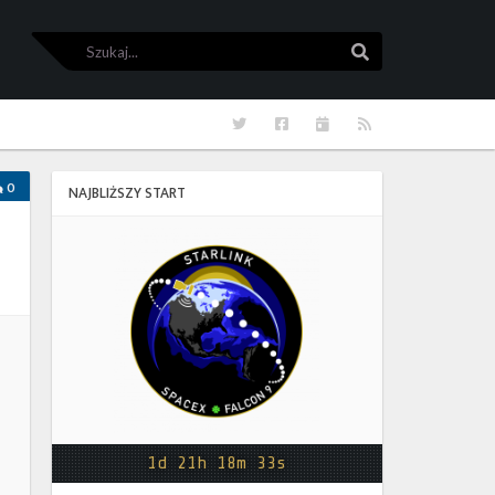
Szukaj
Szukaj
Twitter
Facebook
Kalendarze
RSS
0
NAJBLIŻSZY START
Starlink
Group
17-
38
1d 21h 18m 33s