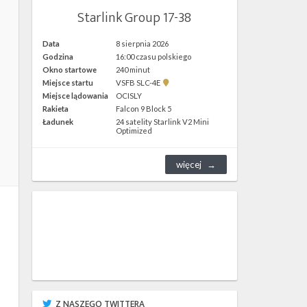
Starlink Group 17-38
Data
8 sierpnia 2026
Godzina
16:00 czasu polskiego
Okno startowe
240 minut
Pokaż
Miejsce startu
VSFB SLC-4E
lokalizację
Miejsce lądowania
OCISLY
VSFB
Rakieta
Falcon 9 Block 5
SLC-
4E w
Ładunek
24 satelity Starlink V2 Mini
Google
Optimized
Maps
więcej
Z NASZEGO TWITTERA