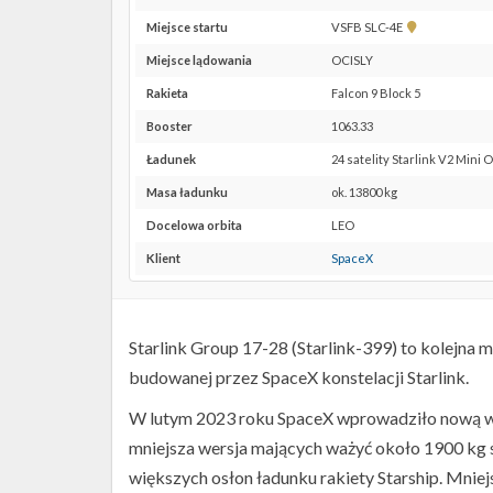
Pokaż
Miejsce startu
VSFB SLC-4E
lokalizację
Miejsce lądowania
OCISLY
VSFB
SLC-
Rakieta
Falcon 9 Block 5
4E w
Booster
1063.33
Google
Maps
Ładunek
24 satelity Starlink V2 Mini 
Masa ładunku
ok. 13800 kg
Docelowa orbita
LEO
Klient
SpaceX
Starlink Group 17-28 (Starlink-399) to kolejna m
budowanej przez SpaceX konstelacji Starlink.
W lutym 2023 roku SpaceX wprowadziło nową wersj
mniejsza wersja mających ważyć około 1900 kg 
większych osłon ładunku rakiety Starship. Mniejs