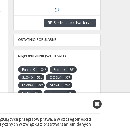
o
Śledź nas na Twitterze
OSTATNIO POPULARNE
NAJPOPULARNIEJSZE TEMATY
Falcon 9
Starlink
1046
561
SLC-40
OCISLY
521
337
LC-39A
SLC-4E
292
284
NASA
Lądowanie
263
235
JRTI
ASOG
214
181
Dragon 2
Osłony ładunku
145
125
Starship
Landing Zone 1
107
96
ujących przepisów prawa, a w szczególności z
 fizycznych w związku z przetwarzaniem danych
Loty załogowe
ISS
95
93