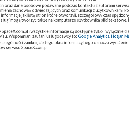
in oraz dane osobowe podawane podczas kontaktu z autorami serwisu
zumienia zachowań odwiedzających oraz komunikacji z użytkownikami, któ
 informacje jak listę stron które otworzyli, szczegółowy czas spędzo
 usługi mogą tworzyć także na komputerze użytkownika pliki tekstowe,
paceX.com.pl i wszystkie informacje są dostępne tylko i wyłącznie dla
isu. Wspomniani zaufani usługodawcy to:
Google Analytics
,
Hotjar
,
M
w szczególności zamknięcie tego okna informacyjnego oznacza wyrażenie
ów serwisu SpaceX.com.pl