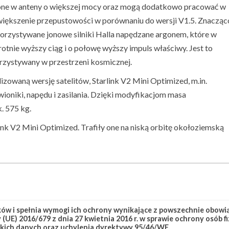
sażone w anteny o większej mocy oraz mogą dodatkowo pracować w
zwiększenie przepustowości w porównaniu do wersji V1.5. Znacząc
orzystywane jonowe silniki Halla napędzane argonem, które w
nie wyższy ciąg i o połowę wyższy impuls właściwy. Jest to
orzystywany w przestrzeni kosmicznej.
waną wersję satelitów, Starlink V2 Mini Optimized, m.in.
oniki, napędu i zasilania. Dzięki modyfikacjom masa
. 575 kg.
rlink V2 Mini Optimized. Trafiły one na niską orbitę okołoziemską
link Group 17-48
Starlink-405
w i spełnia wymogi ich ochrony wynikające z powszechnie obowiąz
(UE) 2016/679 z dnia 27 kwietnia 2016 r. w sprawie ochrony osób
kich danych oraz uchylenia dyrektywy 95/46/WE.