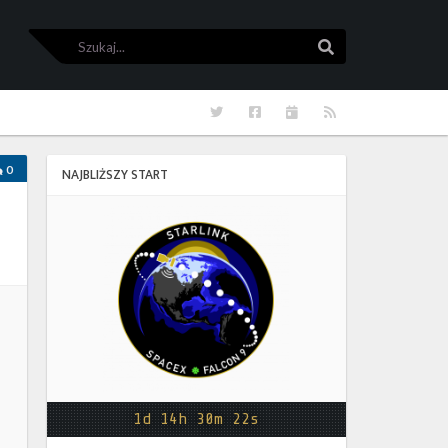
Szukaj
Szukaj
Twitter
Facebook
Kalendarze
RSS
0
NAJBLIŻSZY START
Starlink
Group
17-
38
1d 14h 30m 22s