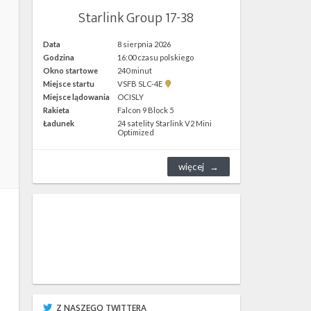
Starlink Group 17-38
Data
8 sierpnia 2026
Godzina
16:00 czasu polskiego
Okno startowe
240 minut
Pokaż
Miejsce startu
VSFB SLC-4E
lokalizację
Miejsce lądowania
OCISLY
VSFB
Rakieta
Falcon 9 Block 5
SLC-
4E w
Ładunek
24 satelity Starlink V2 Mini
Google
Optimized
Maps
więcej
Z NASZEGO TWITTERA