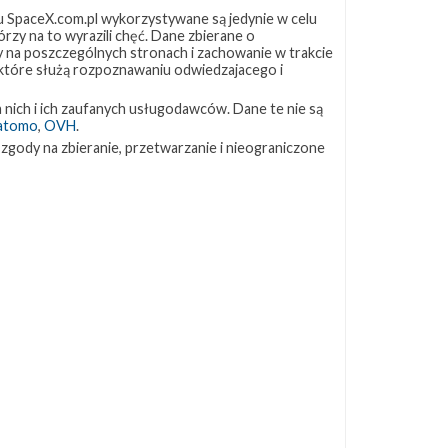
 SpaceX.com.pl wykorzystywane są jedynie w celu
rzy na to wyrazili chęć. Dane zbierane o
ZAPRZYJAŹNIONE STRONY
ny na poszczególnych stronach i zachowanie w trakcie
 które służą rozpoznawaniu odwiedzajacego i
Kosmogadka
 nich i ich zaufanych usługodawców. Dane te nie są
Jak będzie w rakiecie? (grupa FB)
atomo
,
OVH
.
Kosmiczna Propaganda
 zgody na zbieranie, przetwarzanie i nieograniczone
To Jakiś Kosmos!
TexasBocaChica (PL) – Substack