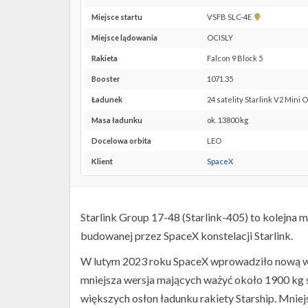
Pokaż
Miejsce startu
VSFB SLC-4E
lokalizację
Miejsce lądowania
OCISLY
VSFB
SLC-
Rakieta
Falcon 9 Block 5
4E w
Booster
1071.35
Google
Maps
Ładunek
24 satelity Starlink V2 Mini 
Masa ładunku
ok. 13800 kg
Docelowa orbita
LEO
Klient
SpaceX
Starlink Group 17-48 (Starlink-405) to kolejna m
budowanej przez SpaceX konstelacji Starlink.
W lutym 2023 roku SpaceX wprowadziło nową wersj
mniejsza wersja mających ważyć około 1900 kg 
większych osłon ładunku rakiety Starship. Mniejs