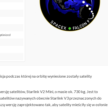
Optimized
isja podczas której na orbitę wyniesione zostały satelity
ę satelitów, Starlink V2 Mini, o masie ok. 730 kg. Jest to
satelitów nazywanych obecnie Starlink V3 przeznaczonych do
zą wersję zaprojektowano tak, aby satelity mieściły się w osłonie