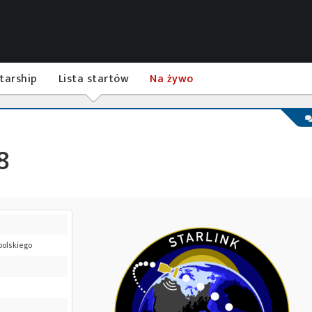
tarship
Lista startów
Na żywo
8
 polskiego