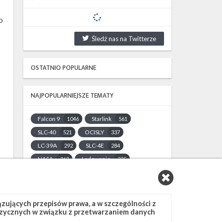
o
Śledź nas na Twitterze
OSTATNIO POPULARNE
NAJPOPULARNIEJSZE TEMATY
Falcon 9
Starlink
1046
561
SLC-40
OCISLY
521
337
LC-39A
SLC-4E
292
284
NASA
Lądowanie
263
235
JRTI
ASOG
214
181
Dragon 2
Osłony ładunku
145
125
Starship
Landing Zone 1
107
96
ujących przepisów prawa, a w szczególności z
 fizycznych w związku z przetwarzaniem danych
Loty załogowe
ISS
95
93