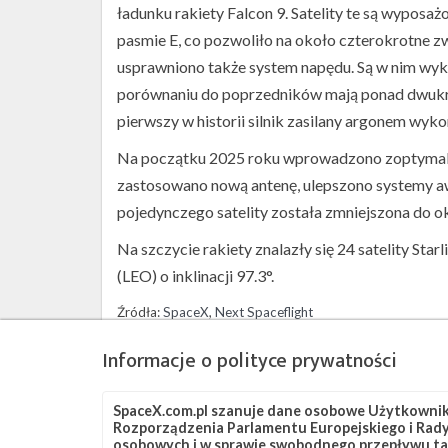
ładunku rakiety Falcon 9. Satelity te są wypo
pasmie E, co pozwoliło na około czterokrotne 
usprawniono także system napędu. Są w nim wyk
porównaniu do poprzedników mają ponad dwukrot
pierwszy w historii silnik zasilany argonem wyk
Na początku 2025 roku wprowadzono zoptymalizo
zastosowano nową antenę, ulepszono systemy awi
pojedynczego satelity została zmniejszona do ok
Na szczycie rakiety znalazły się 24 satelity Sta
(LEO) o inklinacji 97.3°.
Źródła:
SpaceX
,
Next Spaceflight
Informacje o polityce prywatności
Szukaj po tematach
Falcon 9
OCISLY
SLC-4E
Starlink
Star
SpaceX.com.pl szanuje dane osobowe Użytkownikó
Rozporządzenia Parlamentu Europejskiego i Rady 
osobowych i w sprawie swobodnego przepływu ta