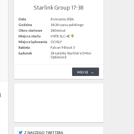
Starlink Group 17-38
Data
8 sierpnia 2026
Godzina
18:24 czasu polskiego
Okno startowe
240 minut
Pokaż
Miejsce startu
VSFB SLC-4E
lokalizację
Miejsce lądowania
OCISLY
VSFB
Rakieta
Falcon 9 Block 5
SLC-
4E w
Ładunek
24 satelity Starlink V2 Mini
Google
Optimized
Maps
więcej
j
Z NASZEGO TWITTERA