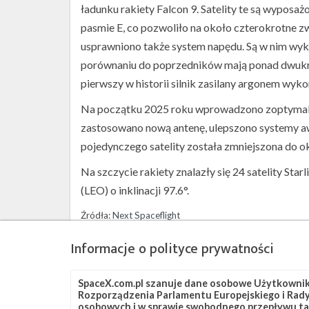
ładunku rakiety Falcon 9. Satelity te są wypo
pasmie E, co pozwoliło na około czterokrotne 
usprawniono także system napędu. Są w nim wyk
porównaniu do poprzedników mają ponad dwukrot
pierwszy w historii silnik zasilany argonem wyk
Na początku 2025 roku wprowadzono zoptymalizo
zastosowano nową antenę, ulepszono systemy awi
pojedynczego satelity została zmniejszona do ok
Na szczycie rakiety znalazły się 24 satelity Sta
(LEO) o inklinacji 97.6°.
Źródła:
Next Spaceflight
Informacje o polityce prywatności
Szukaj po tematach
Falcon 9
OCISLY
SLC-4E
Starlink
Star
SpaceX.com.pl szanuje dane osobowe Użytkownikó
Rozporządzenia Parlamentu Europejskiego i Rady 
osobowych i w sprawie swobodnego przepływu ta