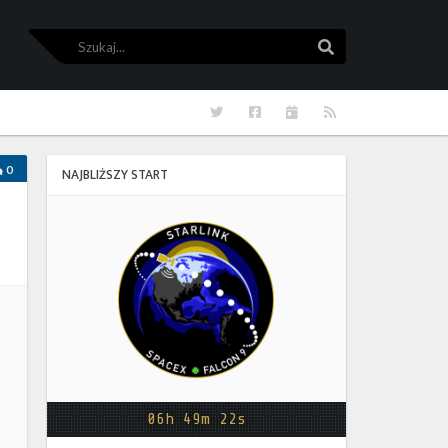
Szukaj
Szukaj
Twitter
Facebook
Kalendarze
RSS
0
NAJBLIŻSZY START
Starlink
Group
17-
38
06h 49m 22s