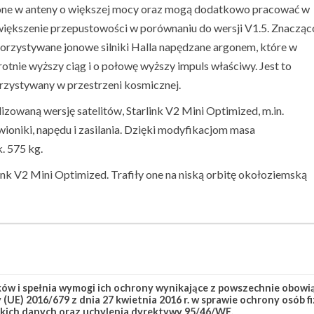
sażone w anteny o większej mocy oraz mogą dodatkowo pracować w
zwiększenie przepustowości w porównaniu do wersji V1.5. Znacząc
orzystywane jonowe silniki Halla napędzane argonem, które w
nie wyższy ciąg i o połowę wyższy impuls właściwy. Jest to
orzystywany w przestrzeni kosmicznej.
waną wersję satelitów, Starlink V2 Mini Optimized, m.in.
oniki, napędu i zasilania. Dzięki modyfikacjom masa
. 575 kg.
rlink V2 Mini Optimized. Trafiły one na niską orbitę okołoziemską
link Group 17-5
Starlink-291
w i spełnia wymogi ich ochrony wynikające z powszechnie obowiąz
(UE) 2016/679 z dnia 27 kwietnia 2016 r. w sprawie ochrony osób
kich danych oraz uchylenia dyrektywy 95/46/WE.