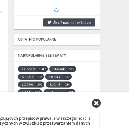
o
Śledź nas na Twitterze
OSTATNIO POPULARNE
NAJPOPULARNIEJSZE TEMATY
Falcon 9
Starlink
1047
562
SLC-40
OCISLY
522
337
LC-39A
SLC-4E
292
284
NASA
Lądowanie
263
235
JRTI
ASOG
214
182
Dragon 2
Osłony ładunku
145
125
Starship
Landing Zone 1
107
96
ujących przepisów prawa, a w szczególności z
 fizycznych w związku z przetwarzaniem danych
Loty załogowe
ISS
95
93