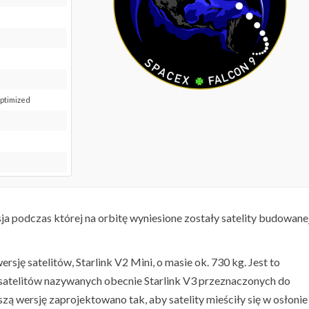
Optimized
sja podczas której na orbitę wyniesione zostały satelity budowane
ę satelitów, Starlink V2 Mini, o masie ok. 730 kg. Jest to
satelitów nazywanych obecnie Starlink V3 przeznaczonych do
zą wersję zaprojektowano tak, aby satelity mieściły się w osłonie