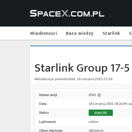
Wiadomości
Baza wiedzy
Starlink
S
Starlink Group 17-5
Aktualizacja: poniedziałek, 18 sierpnia 2025 21:36
Numer misji
#542
Data
18 sierpnia 2025, 18:26:49 cz
Status
SUKCES
Lądowanie
udane
Okno startowe
240 minut