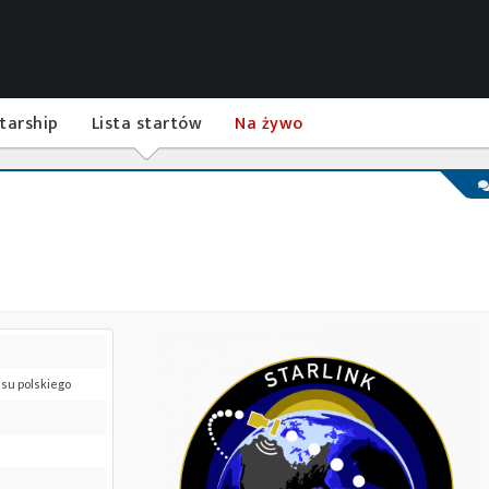
tarship
Lista startów
Na żywo
asu polskiego