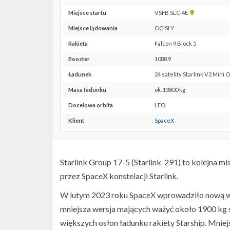
Pokaż
Miejsce startu
VSFB SLC-4E
lokalizację
Miejsce lądowania
OCISLY
VSFB
SLC-
Rakieta
Falcon 9 Block 5
4E w
Booster
1088.9
Google
Maps
Ładunek
24 satelity Starlink V2 Mini 
Masa ładunku
ok. 13800 kg
Docelowa orbita
LEO
Klient
SpaceX
Starlink Group 17-5 (Starlink-291) to kolejna mi
przez SpaceX konstelacji Starlink.
W lutym 2023 roku SpaceX wprowadziło nową wersj
mniejsza wersja mających ważyć około 1900 kg 
większych osłon ładunku rakiety Starship. Mniejs