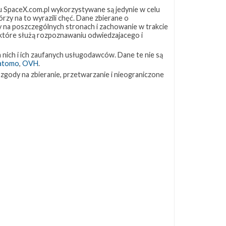
 SpaceX.com.pl wykorzystywane są jedynie w celu
rzy na to wyrazili chęć. Dane zbierane o
ZAPRZYJAŹNIONE STRONY
ny na poszczególnych stronach i zachowanie w trakcie
 które służą rozpoznawaniu odwiedzajacego i
Kosmogadka
 nich i ich zaufanych usługodawców. Dane te nie są
Jak będzie w rakiecie? (grupa FB)
atomo
,
OVH
.
Kosmiczna Propaganda
 zgody na zbieranie, przetwarzanie i nieograniczone
To Jakiś Kosmos!
TexasBocaChica (PL) – Substack