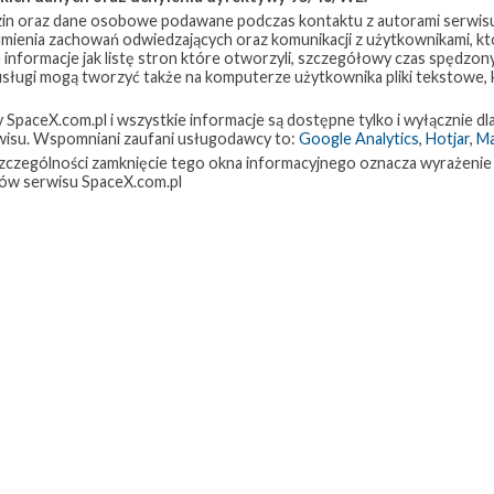
in oraz dane osobowe podawane podczas kontaktu z autorami serwisu
zumienia zachowań odwiedzających oraz komunikacji z użytkownikami, któ
 informacje jak listę stron które otworzyli, szczegółowy czas spędzo
 usługi mogą tworzyć także na komputerze użytkownika pliki tekstowe,
paceX.com.pl i wszystkie informacje są dostępne tylko i wyłącznie dla
isu. Wspomniani zaufani usługodawcy to:
Google Analytics
,
Hotjar
,
M
w szczególności zamknięcie tego okna informacyjnego oznacza wyrażenie
ów serwisu SpaceX.com.pl