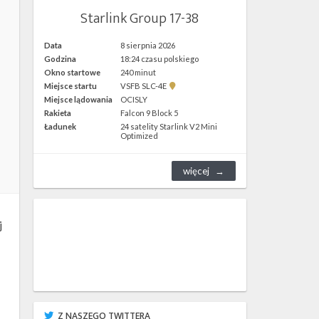
Starlink Group 17-38
Data
8 sierpnia 2026
Godzina
18:24 czasu polskiego
Okno startowe
240 minut
Pokaż
Miejsce startu
VSFB SLC-4E
lokalizację
Miejsce lądowania
OCISLY
VSFB
Rakieta
Falcon 9 Block 5
SLC-
4E w
Ładunek
24 satelity Starlink V2 Mini
Google
Optimized
Maps
więcej
j
Z NASZEGO TWITTERA