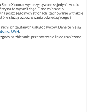
 SpaceX.com.pl wykorzystywane są jedynie w celu
rzy na to wyrazili chęć. Dane zbierane o
ZAPRZYJAŹNIONE STRONY
ny na poszczególnych stronach i zachowanie w trakcie
 które służą rozpoznawaniu odwiedzajacego i
Kosmogadka
 nich i ich zaufanych usługodawców. Dane te nie są
Jak będzie w rakiecie? (grupa FB)
atomo
,
OVH
.
Kosmiczna Propaganda
 zgody na zbieranie, przetwarzanie i nieograniczone
To Jakiś Kosmos!
TexasBocaChica (PL) – Substack