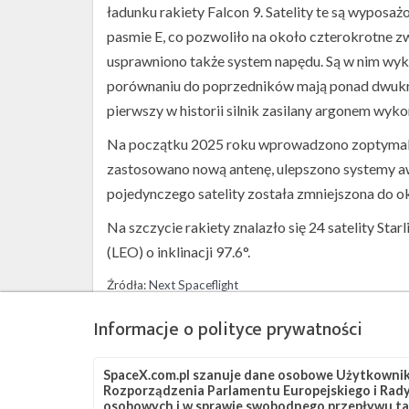
ładunku rakiety Falcon 9. Satelity te są wypo
pasmie E, co pozwoliło na około czterokrotne 
usprawniono także system napędu. Są w nim wyk
porównaniu do poprzedników mają ponad dwukrot
pierwszy w historii silnik zasilany argonem wyk
Na początku 2025 roku wprowadzono zoptymalizo
zastosowano nową antenę, ulepszono systemy awi
pojedynczego satelity została zmniejszona do ok
Na szczycie rakiety znalazło się 24 satelity Sta
(LEO) o inklinacji 97.6°.
Źródła:
Next Spaceflight
Informacje o polityce prywatności
Szukaj po tematach
Falcon 9
OCISLY
SLC-4E
Starlink
Star
SpaceX.com.pl szanuje dane osobowe Użytkownikó
Rozporządzenia Parlamentu Europejskiego i Rady 
osobowych i w sprawie swobodnego przepływu ta