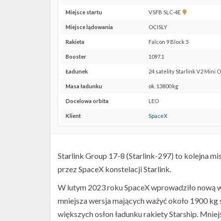
Pokaż
Miejsce startu
VSFB SLC-4E
lokalizację
Miejsce lądowania
OCISLY
VSFB
SLC-
Rakieta
Falcon 9 Block 5
4E w
Booster
1097.1
Google
Maps
Ładunek
24 satelity Starlink V2 Mini 
Masa ładunku
ok. 13800 kg
Docelowa orbita
LEO
Klient
SpaceX
Starlink Group 17-8 (Starlink-297) to kolejna mi
przez SpaceX konstelacji Starlink.
W lutym 2023 roku SpaceX wprowadziło nową wersj
mniejsza wersja mających ważyć około 1900 kg 
większych osłon ładunku rakiety Starship. Mniejs