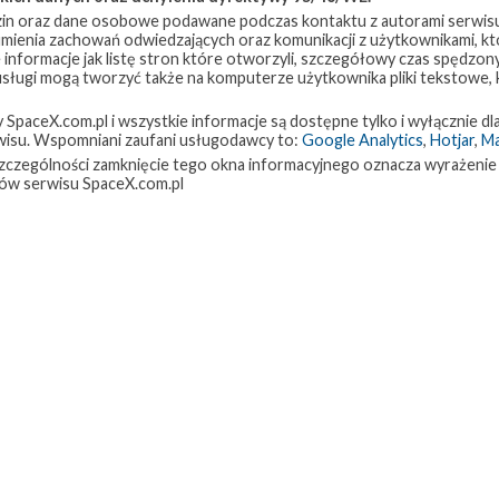
in oraz dane osobowe podawane podczas kontaktu z autorami serwisu
zumienia zachowań odwiedzających oraz komunikacji z użytkownikami, któ
 informacje jak listę stron które otworzyli, szczegółowy czas spędzo
 usługi mogą tworzyć także na komputerze użytkownika pliki tekstowe,
paceX.com.pl i wszystkie informacje są dostępne tylko i wyłącznie dla
isu. Wspomniani zaufani usługodawcy to:
Google Analytics
,
Hotjar
,
M
w szczególności zamknięcie tego okna informacyjnego oznacza wyrażenie
ów serwisu SpaceX.com.pl