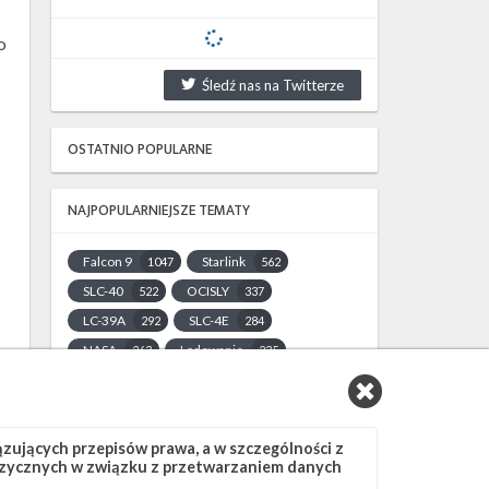
o
Śledź nas na Twitterze
OSTATNIO POPULARNE
NAJPOPULARNIEJSZE TEMATY
Falcon 9
Starlink
1047
562
SLC-40
OCISLY
522
337
LC-39A
SLC-4E
292
284
NASA
Lądowanie
263
235
JRTI
ASOG
214
182
Dragon 2
Osłony ładunku
145
125
Starship
Landing Zone 1
107
96
ujących przepisów prawa, a w szczególności z
 fizycznych w związku z przetwarzaniem danych
Loty załogowe
ISS
95
93