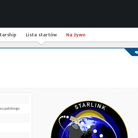
tarship
Lista startów
Na żywo
asu polskiego