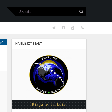
Szukaj
Szukaj
Twitter
Facebook
Kalendarze
RSS
0
NAJBLIŻSZY START
Starlink
Group
17-
38
Misja w trakcie