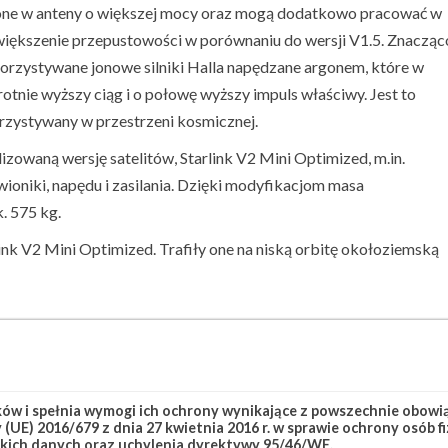
sażone w anteny o większej mocy oraz mogą dodatkowo pracować w
zwiększenie przepustowości w porównaniu do wersji V1.5. Znacząc
orzystywane jonowe silniki Halla napędzane argonem, które w
nie wyższy ciąg i o połowę wyższy impuls właściwy. Jest to
orzystywany w przestrzeni kosmicznej.
waną wersję satelitów, Starlink V2 Mini Optimized, m.in.
oniki, napędu i zasilania. Dzięki modyfikacjom masa
. 575 kg.
rlink V2 Mini Optimized. Trafiły one na niską orbitę okołoziemską
link Group 17-8
Starlink-297
w i spełnia wymogi ich ochrony wynikające z powszechnie obowiąz
(UE) 2016/679 z dnia 27 kwietnia 2016 r. w sprawie ochrony osób
kich danych oraz uchylenia dyrektywy 95/46/WE.