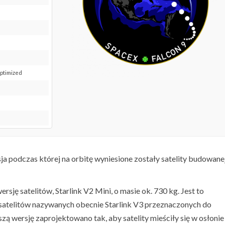
Optimized
sja podczas której na orbitę wyniesione zostały satelity budowane
ę satelitów, Starlink V2 Mini, o masie ok. 730 kg. Jest to
satelitów nazywanych obecnie Starlink V3 przeznaczonych do
zą wersję zaprojektowano tak, aby satelity mieściły się w osłonie