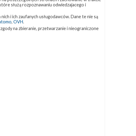
 które służą rozpoznawaniu odwiedzajacego i
ZAPRZYJAŹNIONE STRONY
 nich i ich zaufanych usługodawców. Dane te nie są
atomo
,
OVH
.
Kosmogadka
 zgody na zbieranie, przetwarzanie i nieograniczone
Jak będzie w rakiecie? (grupa FB)
Kosmiczna Propaganda
To Jakiś Kosmos!
TexasBocaChica (PL) – Substack