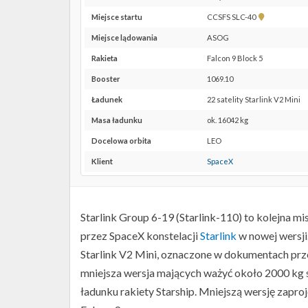
Pokaż
Miejsce startu
CCSFS SLC-40
lokalizację
Miejsce lądowania
ASOG
CCSFS
SLC-
Rakieta
Falcon 9 Block 5
40 w
Booster
1069.10
Google
Maps
Ładunek
22 satelity Starlink V2 Mini
Masa ładunku
ok. 16042 kg
Docelowa orbita
LEO
Klient
SpaceX
Starlink Group 6-19 (Starlink-110) to kolejna mi
przez SpaceX konstelacji
Starlink
w nowej wersji
Starlink V2 Mini, oznaczone w dokumentach prze
mniejsza wersja mających ważyć około 2000 kg 
ładunku rakiety Starship. Mniejszą wersję zaproj