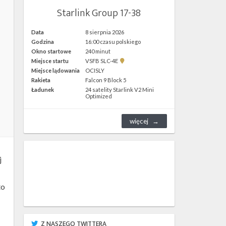
Starlink Group 17-38
Data
8 sierpnia 2026
Godzina
16:00 czasu polskiego
Okno startowe
240 minut
Pokaż
Miejsce startu
VSFB SLC-4E
lokalizację
Miejsce lądowania
OCISLY
VSFB
Rakieta
Falcon 9 Block 5
SLC-
4E w
Ładunek
24 satelity Starlink V2 Mini
Google
Optimized
Maps
więcej
j
to
Z NASZEGO TWITTERA