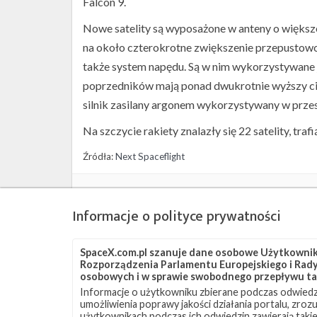
Falcon 9.
Nowe satelity są wyposażone w anteny o więks
na około czterokrotne zwiększenie przepustowo
także system napędu. Są w nim wykorzystywane 
poprzedników mają ponad dwukrotnie wyższy ciąg
silnik zasilany argonem wykorzystywany w przes
Na szczycie rakiety znalazły się 22 satelity, traf
Źródła:
Next Spaceflight
Szukaj po tematach
Informacje o polityce prywatności
ASOG
Falcon 9
SLC-40
Starlink
Starl
SpaceX.com.pl szanuje dane osobowe Użytkownikó
Rozporządzenia Parlamentu Europejskiego i Rady 
osobowych i w sprawie swobodnego przepływu ta
Informacje o użytkowniku zbierane podczas odwiedz
umożliwienia poprawy jakości działania portalu, zro
użytkownikach podczas ich odwiedzin zawierają takie