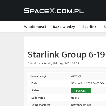
Wiadomości
Baza wiedzy
Starlink
S
Starlink Group 6-19
Aktualizacja: środa, 28 lutego 2024 14:31
Numer misji
#273
Data
30 września 2023, 04:00:00 c
Status
SUKCES
Lądowanie
udane
Okno startowe
natychmiastowe