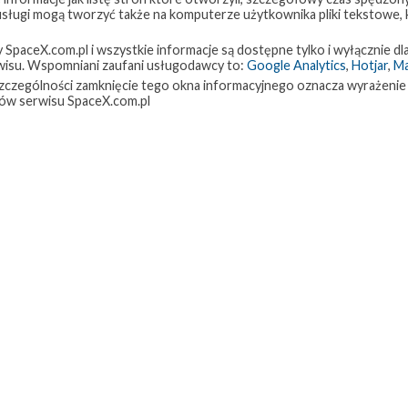
 usługi mogą tworzyć także na komputerze użytkownika pliki tekstowe,
paceX.com.pl i wszystkie informacje są dostępne tylko i wyłącznie dla
isu. Wspomniani zaufani usługodawcy to:
Google Analytics
,
Hotjar
,
M
w szczególności zamknięcie tego okna informacyjnego oznacza wyrażenie
ów serwisu SpaceX.com.pl