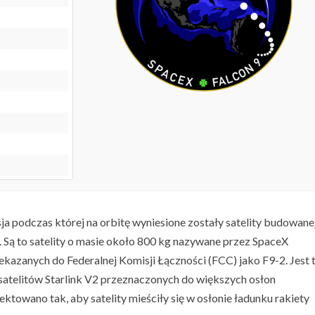
sja podczas której na orbitę wyniesione zostały satelity budowane
. Są to satelity o masie około 800 kg nazywane przez SpaceX
kazanych do Federalnej Komisji Łączności (FCC) jako F9-2. Jest 
satelitów Starlink V2 przeznaczonych do większych osłon
ektowano tak, aby satelity mieściły się w osłonie ładunku rakiety