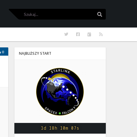
Szukaj
Szukaj
Twitter
Facebook
Kalendarze
RSS
0
NAJBLIŻSZY START
Starlink
Group
17-
38
1d 18h 10m 07s