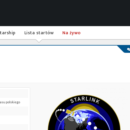
tarship
Lista startów
Na żywo
zasu polskiego