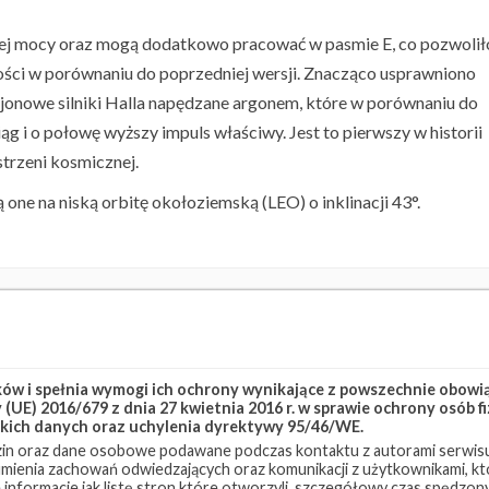
zej mocy oraz mogą dodatkowo pracować w pasmie E, co pozwolił
ści w porównaniu do poprzedniej wersji. Znacząco usprawniono
jonowe silniki Halla napędzane argonem, które w porównaniu do
 i o połowę wyższy impuls właściwy. Jest to pierwszy w historii
trzeni kosmicznej.
ią one na niską orbitę okołoziemską (LEO) o inklinacji 43°.
ink Group 6-19
Starlink-110
w i spełnia wymogi ich ochrony wynikające z powszechnie obowiąz
(UE) 2016/679 z dnia 27 kwietnia 2016 r. w sprawie ochrony osób
kich danych oraz uchylenia dyrektywy 95/46/WE.
in oraz dane osobowe podawane podczas kontaktu z autorami serwisu
zumienia zachowań odwiedzających oraz komunikacji z użytkownikami, któ
 informacje jak listę stron które otworzyli, szczegółowy czas spędzo