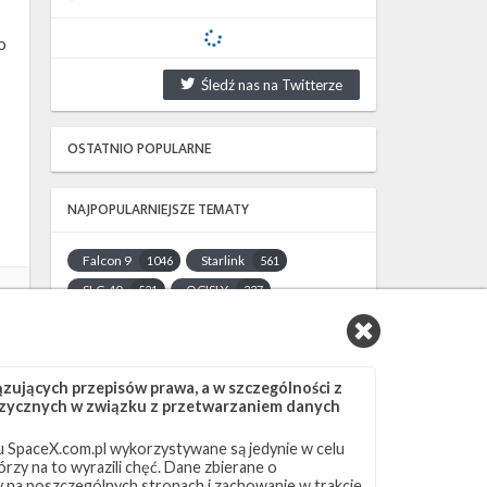
o
Śledź nas na Twitterze
OSTATNIO POPULARNE
NAJPOPULARNIEJSZE TEMATY
Falcon 9
Starlink
1046
561
SLC-40
OCISLY
521
337
LC-39A
SLC-4E
292
284
NASA
Lądowanie
263
235
JRTI
ASOG
214
181
ujących przepisów prawa, a w szczególności z
 fizycznych w związku z przetwarzaniem danych
Dragon 2
Osłony ładunku
145
125
Starship
Landing Zone 1
107
96
 SpaceX.com.pl wykorzystywane są jedynie w celu
rzy na to wyrazili chęć. Dane zbierane o
Loty załogowe
ISS
95
93
ny na poszczególnych stronach i zachowanie w trakcie