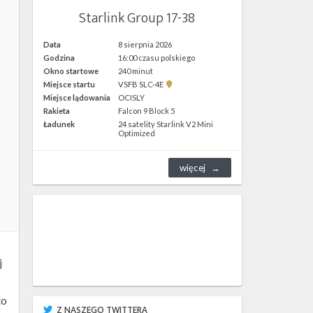
Starlink Group 17-38
Data
8 sierpnia 2026
Godzina
16:00 czasu polskiego
Okno startowe
240 minut
Pokaż
Miejsce startu
VSFB SLC-4E
lokalizację
Miejsce lądowania
OCISLY
VSFB
Rakieta
Falcon 9 Block 5
SLC-
4E w
Ładunek
24 satelity Starlink V2 Mini
Google
Optimized
Maps
więcej
j
to
Z NASZEGO TWITTERA