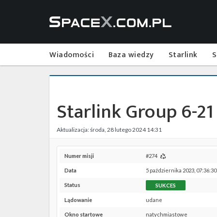
Wiadomości
Baza wiedzy
Starlink
S
Starlink Group 6-21
Aktualizacja: środa, 28 lutego 2024 14:31
Numer misji
#274
Data
5 października 2023, 07:36:3
Status
SUKCES
Lądowanie
udane
Okno startowe
natychmiastowe