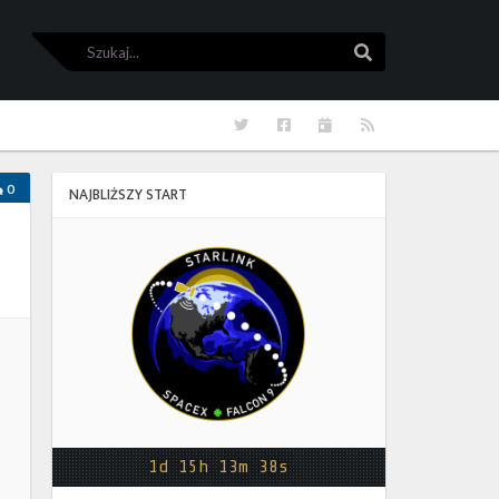
Szukaj
Szukaj
Twitter
Facebook
Kalendarze
RSS
0
NAJBLIŻSZY START
Starlink
Group
17-
38
1d 15h 13m 38s