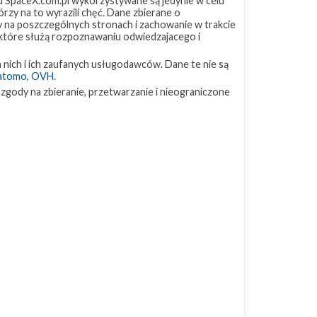
 SpaceX.com.pl wykorzystywane są jedynie w celu
rzy na to wyrazili chęć. Dane zbierane o
ny na poszczególnych stronach i zachowanie w trakcie
ZAPRZYJAŹNIONE STRONY
 które służą rozpoznawaniu odwiedzajacego i
 nich i ich zaufanych usługodawców. Dane te nie są
Kosmogadka
atomo
,
OVH
.
Jak będzie w rakiecie? (grupa FB)
 zgody na zbieranie, przetwarzanie i nieograniczone
Kosmiczna Propaganda
To Jakiś Kosmos!
TexasBocaChica (PL) – Substack