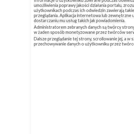
Informacje o użytkowniku zbierane podczas odwiedz
umożliwienia poprawy jakości działania portalu, zro
użytkownikach podczas ich odwiedzin zawierają takie
przeglądania. Aplikacja internetowa lub zewnętrzne
dostarczaniu mu usług takich jak powiadomienia.
Administratorem zebranych danych są twórcy strony S
w żaden sposób monetyzowane przez twórców serw
Dalsze przeglądanie tej strony, scrollowanie jej, a 
przechowywanie danych o użytkowniku przez twórc