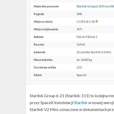
Materiały prasowe
Starlink Group 6-21 Press Kit
Pogoda
50%
Pokaż
Miejsce startu
CCSFS SLC-40
lokalizację
Miejsce lądowania
JRTI
CCSFS
SLC-
Rakieta
Falcon 9 Block 5
40 w
Booster
1076.8
Google
Maps
Ładunek
22 satelity Starlink V2 Mini
Masa ładunku
ok. 16042 kg
Docelowa orbita
LEO
Klient
SpaceX
Starlink Group 6-21 (Starlink-111) to kolejna mi
przez SpaceX konstelacji
Starlink
w nowej wersji
Starlink V2 Mini, oznaczone w dokumentach prze