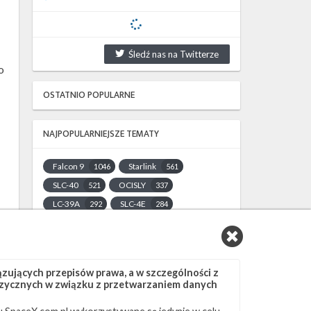
Śledź nas na Twitterze
o
OSTATNIO POPULARNE
NAJPOPULARNIEJSZE TEMATY
Falcon 9
Starlink
1046
561
SLC-40
OCISLY
521
337
LC-39A
SLC-4E
292
284
NASA
Lądowanie
263
235
JRTI
ASOG
214
181
Dragon 2
Osłony ładunku
145
125
ujących przepisów prawa, a w szczególności z
Starship
Landing Zone 1
107
96
 fizycznych w związku z przetwarzaniem danych
Loty załogowe
ISS
95
93