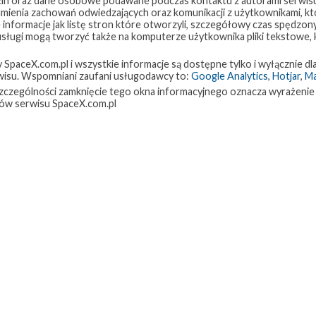
in oraz dane osobowe podawane podczas kontaktu z autorami serwisu
zumienia zachowań odwiedzających oraz komunikacji z użytkownikami, któ
 informacje jak listę stron które otworzyli, szczegółowy czas spędzo
 usługi mogą tworzyć także na komputerze użytkownika pliki tekstowe,
paceX.com.pl i wszystkie informacje są dostępne tylko i wyłącznie dla
isu. Wspomniani zaufani usługodawcy to:
Google Analytics
,
Hotjar
,
M
w szczególności zamknięcie tego okna informacyjnego oznacza wyrażenie
ów serwisu SpaceX.com.pl