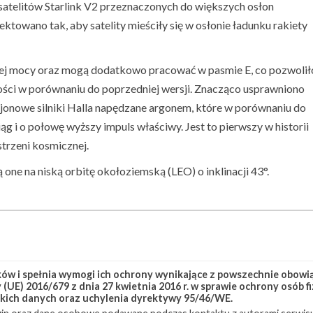
satelitów Starlink V2 przeznaczonych do większych osłon
ektowano tak, aby satelity mieściły się w osłonie ładunku rakiety
zej mocy oraz mogą dodatkowo pracować w pasmie E, co pozwolił
ści w porównaniu do poprzedniej wersji. Znacząco usprawniono
jonowe silniki Halla napędzane argonem, które w porównaniu do
 i o połowę wyższy impuls właściwy. Jest to pierwszy w historii
trzeni kosmicznej.
ią one na niską orbitę okołoziemską (LEO) o inklinacji 43°.
k Group 6-21
Starlink-111
w i spełnia wymogi ich ochrony wynikające z powszechnie obowiąz
(UE) 2016/679 z dnia 27 kwietnia 2016 r. w sprawie ochrony osób
kich danych oraz uchylenia dyrektywy 95/46/WE.