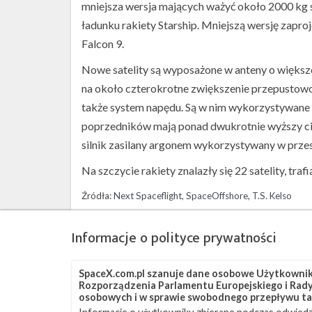
mniejsza wersja mających ważyć około 2000 kg 
ładunku rakiety Starship. Mniejszą wersję zaproj
Falcon 9.
Nowe satelity są wyposażone w anteny o więks
na około czterokrotne zwiększenie przepustowo
także system napędu. Są w nim wykorzystywane 
poprzedników mają ponad dwukrotnie wyższy ciąg
silnik zasilany argonem wykorzystywany w przes
Na szczycie rakiety znalazły się 22 satelity, traf
Źródła:
Next Spaceflight
,
SpaceOffshore
,
T.S. Kelso
Szukaj po tematach
Informacje o polityce prywatności
Falcon 9
JRTI
SLC-40
Starlink
Starlin
SpaceX.com.pl szanuje dane osobowe Użytkownikó
Rozporządzenia Parlamentu Europejskiego i Rady 
osobowych i w sprawie swobodnego przepływu ta