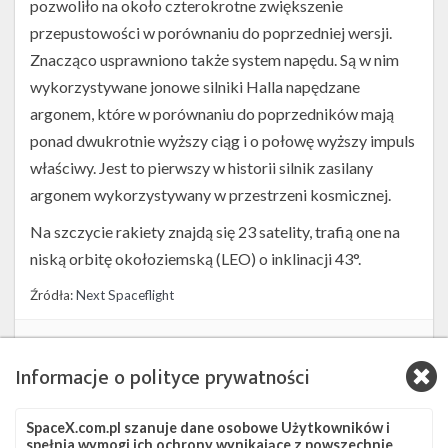
pozwoliło na około czterokrotne zwiększenie
przepustowości w porównaniu do poprzedniej wersji.
Znacząco usprawniono także system napędu. Są w nim
wykorzystywane jonowe silniki Halla napędzane
argonem, które w porównaniu do poprzedników mają
ponad dwukrotnie wyższy ciąg i o połowę wyższy impuls
właściwy. Jest to pierwszy w historii silnik zasilany
argonem wykorzystywany w przestrzeni kosmicznej.
Na szczycie rakiety znajdą się 23 satelity, trafią one na
niską orbitę okołoziemską (LEO) o inklinacji 43°.
Źródła:
Next Spaceflight
Szukaj po tematach
Informacje o polityce prywatności
Falcon 9
JRTI
SLC-40
Starlink
Starlink Group 6-40
Starlink-142
SpaceX.com.pl szanuje dane osobowe Użytkowników i
spełnia wymogi ich ochrony wynikające z powszechnie