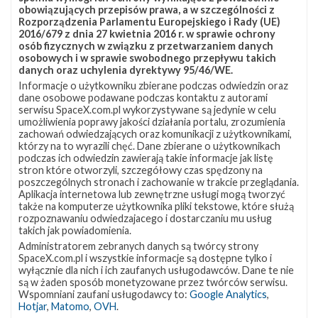
obowiązujących przepisów prawa, a w szczególności z
Rozporządzenia Parlamentu Europejskiego i Rady (UE)
2016/679 z dnia 27 kwietnia 2016 r. w sprawie ochrony
osób fizycznych w związku z przetwarzaniem danych
osobowych i w sprawie swobodnego przepływu takich
danych oraz uchylenia dyrektywy 95/46/WE.
Informacje o użytkowniku zbierane podczas odwiedzin oraz
dane osobowe podawane podczas kontaktu z autorami
serwisu SpaceX.com.pl wykorzystywane są jedynie w celu
umożliwienia poprawy jakości działania portalu, zrozumienia
zachowań odwiedzających oraz komunikacji z użytkownikami,
którzy na to wyrazili chęć. Dane zbierane o użytkownikach
podczas ich odwiedzin zawierają takie informacje jak listę
stron które otworzyli, szczegółowy czas spędzony na
poszczególnych stronach i zachowanie w trakcie przeglądania.
Aplikacja internetowa lub zewnętrzne usługi mogą tworzyć
także na komputerze użytkownika pliki tekstowe, które służą
rozpoznawaniu odwiedzajacego i dostarczaniu mu usług
takich jak powiadomienia.
Administratorem zebranych danych są twórcy strony
SpaceX.com.pl i wszystkie informacje są dostępne tylko i
wyłącznie dla nich i ich zaufanych usługodawców. Dane te nie
są w żaden sposób monetyzowane przez twórców serwisu.
Wspomniani zaufani usługodawcy to:
Google Analytics
,
Hotjar
,
Matomo
,
OVH
.