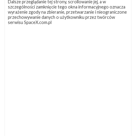
Dalsze przeglądanie tej strony, scrollowanie jej, a w
szczególności zamknięcie tego okna informacyjnego oznacza
wyrażenie zgody na zbieranie, przetwarzanie i nieograniczone
przechowywanie danych o użytkowniku przez twórców
serwisu SpaceX.com.pl
NAJBLIŻSZY START
Starlink
Group
17-
38