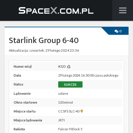
Wiadomości
0
Starlink Group 6-40
Baza wiedzy
Aktualizacja: czwartek, 29 lutego 2024 23:36
Starlink
Starship
Numer misji
#320
Data
29 lutego 2024, 16:30:00 czasu polskiego
Lista startów
Status
SUKCES
Na żywo
Lądowanie
udane
Okno startowe
120 minut
Szukaj
Pokaż
Miejsce startu
CCSFS SLC-40
lokalizację
Facebook
Miejsce lądowania
JRTI
CCSFS
SLC-
Rakieta
Falcon 9 Block 5