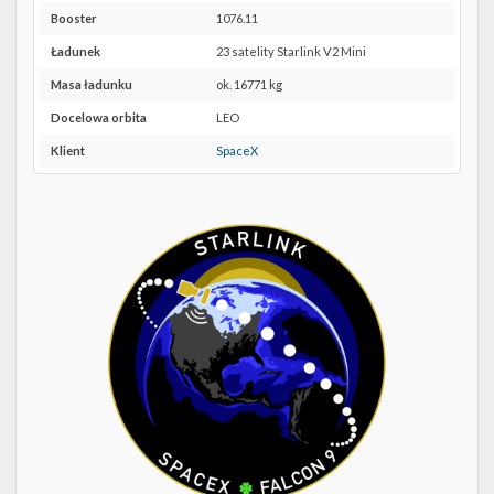
Twitter
40 w
Booster
1076.11
Google
Kalendarze
Maps
Ładunek
23 satelity Starlink V2 Mini
Masa ładunku
ok. 16771 kg
Docelowa orbita
LEO
Klient
SpaceX