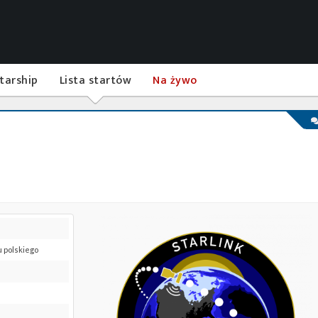
tarship
Lista startów
Na żywo
u polskiego