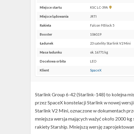
Pokaż
Miejsce startu
KSC LC-39A
lokalizację
Miejsce lądowania
JRTI
KSC
LC-
Rakieta
Falcon 9 Block 5
39A w
Booster
1060.19
Google
Maps
Ładunek
23 satelity Starlink V2 Mini
Masa ładunku
ok. 16771 kg
Docelowa orbita
LEO
Klient
SpaceX
Starlink Group 6-42 (Starlink-148) to kolejna mi
przez SpaceX konstelacji Starlink w nowej wersj
Starlink V2 Mini, oznaczone w dokumentach prze
mniejsza wersja mających ważyć około 2000 kg 
rakiety Starship. Mniejszą wersję zaprojektowano