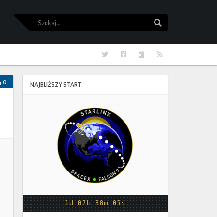
Szukaj
Szukaj
Twitter
Facebook
Kalendarze
RSS
0
NAJBLIŻSZY START
Starlink
Group
17-
38
1d 07h 38m 05s