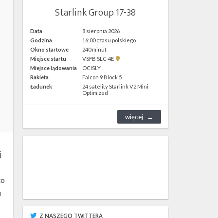
Starlink Group 17-38
Data
8 sierpnia 2026
Godzina
16:00 czasu polskiego
Okno startowe
240 minut
Pokaż
Miejsce startu
VSFB SLC-4E
lokalizację
Miejsce lądowania
OCISLY
VSFB
Rakieta
Falcon 9 Block 5
SLC-
4E w
Ładunek
24 satelity Starlink V2 Mini
Google
Optimized
Maps
więcej
j
to
u
Z NASZEGO TWITTERA