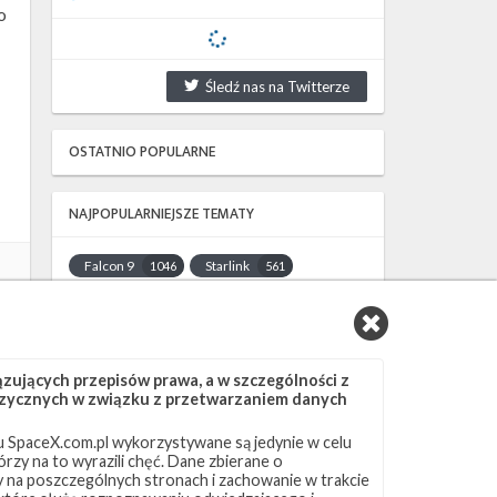
o
Śledź nas na Twitterze
OSTATNIO POPULARNE
NAJPOPULARNIEJSZE TEMATY
Falcon 9
Starlink
1046
561
SLC-40
OCISLY
521
337
LC-39A
SLC-4E
292
284
NASA
Lądowanie
263
235
ujących przepisów prawa, a w szczególności z
JRTI
ASOG
214
181
 fizycznych w związku z przetwarzaniem danych
Dragon 2
Osłony ładunku
145
125
 SpaceX.com.pl wykorzystywane są jedynie w celu
Starship
Landing Zone 1
107
96
rzy na to wyrazili chęć. Dane zbierane o
Loty załogowe
ISS
95
93
ny na poszczególnych stronach i zachowanie w trakcie