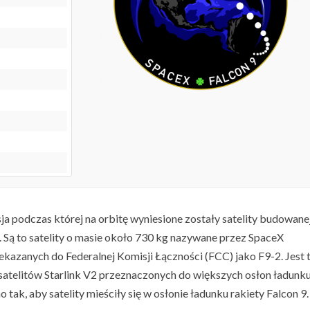
sja podczas której na orbitę wyniesione zostały satelity budowane
i. Są to satelity o masie około 730 kg nazywane przez SpaceX
kazanych do Federalnej Komisji Łączności (FCC) jako F9-2. Jest 
satelitów Starlink V2 przeznaczonych do większych osłon ładunk
 tak, aby satelity mieściły się w osłonie ładunku rakiety Falcon 9.