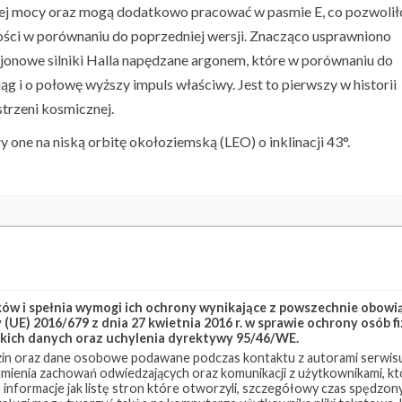
zej mocy oraz mogą dodatkowo pracować w pasmie E, co pozwolił
ści w porównaniu do poprzedniej wersji. Znacząco usprawniono
jonowe silniki Halla napędzane argonem, które w porównaniu do
 i o połowę wyższy impuls właściwy. Jest to pierwszy w historii
trzeni kosmicznej.
iły one na niską orbitę okołoziemską (LEO) o inklinacji 43°.
k Group 6-42
Starlink-148
w i spełnia wymogi ich ochrony wynikające z powszechnie obowiąz
(UE) 2016/679 z dnia 27 kwietnia 2016 r. w sprawie ochrony osób
kich danych oraz uchylenia dyrektywy 95/46/WE.
in oraz dane osobowe podawane podczas kontaktu z autorami serwisu
zumienia zachowań odwiedzających oraz komunikacji z użytkownikami, któ
 informacje jak listę stron które otworzyli, szczegółowy czas spędzo