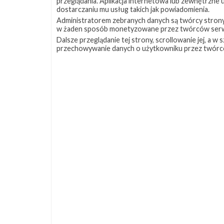
przeglądania. Aplikacja internetowa lub zewnętrzne
dostarczaniu mu usług takich jak powiadomienia.
Administratorem zebranych danych są twórcy strony S
w żaden sposób monetyzowane przez twórców serw
Dalsze przeglądanie tej strony, scrollowanie jej, a 
przechowywanie danych o użytkowniku przez twórc