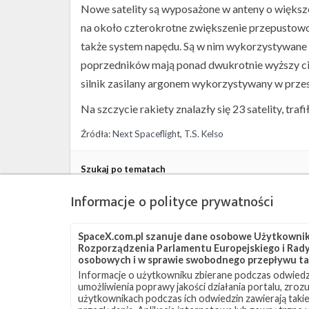
Nowe satelity są wyposażone w anteny o więks
na około czterokrotne zwiększenie przepustowo
także system napędu. Są w nim wykorzystywane 
poprzedników mają ponad dwukrotnie wyższy ciąg
silnik zasilany argonem wykorzystywany w przes
Na szczycie rakiety znalazły się 23 satelity, traf
Źródła:
Next Spaceflight
,
T.S. Kelso
Szukaj po tematach
Falcon 9
JRTI
LC-39A
Starlink
Starlin
Informacje o polityce prywatności
SpaceX.com.pl szanuje dane osobowe Użytkownikó
Rozporządzenia Parlamentu Europejskiego i Rady 
osobowych i w sprawie swobodnego przepływu ta
Informacje o użytkowniku zbierane podczas odwiedz
umożliwienia poprawy jakości działania portalu, zro
użytkownikach podczas ich odwiedzin zawierają takie