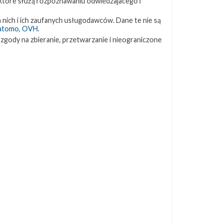
 które służą rozpoznawaniu odwiedzajacego i
ZAPRZYJAŹNIONE STRONY
 nich i ich zaufanych usługodawców. Dane te nie są
atomo
,
OVH
.
 zgody na zbieranie, przetwarzanie i nieograniczone
Kosmogadka
Jak będzie w rakiecie? (grupa FB)
Kosmiczna Propaganda
To Jakiś Kosmos!
TexasBocaChica (PL) – Substack