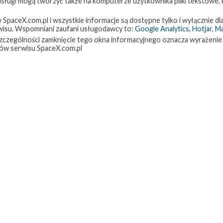
 usługi mogą tworzyć także na komputerze użytkownika pliki tekstowe,
paceX.com.pl i wszystkie informacje są dostępne tylko i wyłącznie dla
isu. Wspomniani zaufani usługodawcy to:
Google Analytics
,
Hotjar
,
M
w szczególności zamknięcie tego okna informacyjnego oznacza wyrażenie
ów serwisu SpaceX.com.pl