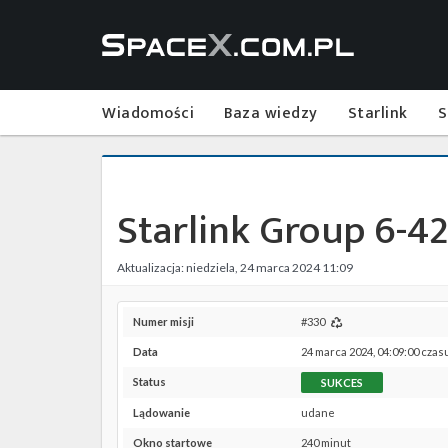
Wiadomości
Baza wiedzy
Starlink
S
Starlink Group 6-42
Aktualizacja: niedziela, 24 marca 2024 11:09
Numer misji
#330
Data
24 marca 2024, 04:09:00 czas
Status
SUKCES
Lądowanie
udane
Okno startowe
240 minut