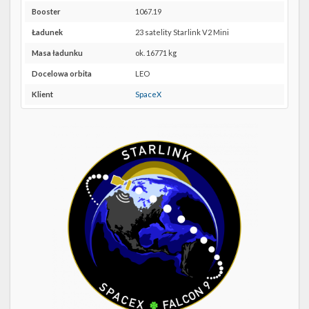
Twitter
40 w
Booster
1067.19
Google
Kalendarze
Maps
Ładunek
23 satelity Starlink V2 Mini
Masa ładunku
ok. 16771 kg
Docelowa orbita
LEO
Klient
SpaceX