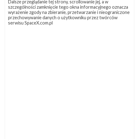
Dalsze przeglądanie tej strony, scrollowanie jej, a w
szczególności zamknięcie tego okna informacyjnego oznacza
wyrażenie zgody na zbieranie, przetwarzanie i nieograniczone
przechowywanie danych o użytkowniku przez twórców
serwisu SpaceX.com.pl
NAJBLIŻSZY START
Starlink
Group
17-
38