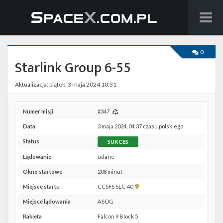
Wiadomości
0
Starlink Group 6-55
Baza wiedzy
Aktualizacja: piątek, 3 maja 2024 10:31
Starlink
Starship
Numer misji
#347
Data
3 maja 2024, 04:37 czasu polskiego
Lista startów
Status
SUKCES
Na żywo
Lądowanie
udane
Okno startowe
208 minut
Szukaj
Pokaż
Miejsce startu
CCSFS SLC-40
lokalizację
Facebook
Miejsce lądowania
ASOG
CCSFS
SLC-
Rakieta
Falcon 9 Block 5