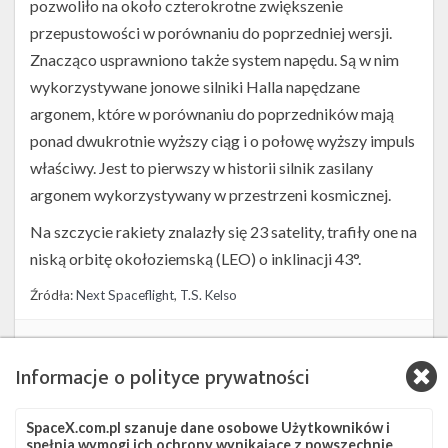
pozwoliło na około czterokrotne zwiększenie
przepustowości w porównaniu do poprzedniej wersji.
Znacząco usprawniono także system napędu. Są w nim
wykorzystywane jonowe silniki Halla napędzane
argonem, które w porównaniu do poprzedników mają
ponad dwukrotnie wyższy ciąg i o połowę wyższy impuls
właściwy. Jest to pierwszy w historii silnik zasilany
argonem wykorzystywany w przestrzeni kosmicznej.
Na szczycie rakiety znalazły się 23 satelity, trafiły one na
niską orbitę okołoziemską (LEO) o inklinacji 43°.
Źródła:
Next Spaceflight
,
T.S. Kelso
Szukaj po tematach
Informacje o polityce prywatności
ASOG
Falcon 9
SLC-40
Starlink
Starlink Group 6-55
Starlink-160
SpaceX.com.pl szanuje dane osobowe Użytkowników i
spełnia wymogi ich ochrony wynikające z powszechnie