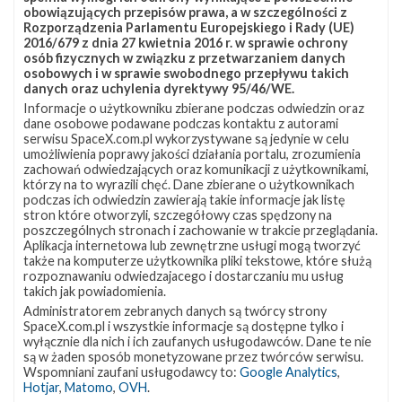
obowiązujących przepisów prawa, a w szczególności z
Rozporządzenia Parlamentu Europejskiego i Rady (UE)
2016/679 z dnia 27 kwietnia 2016 r. w sprawie ochrony
osób fizycznych w związku z przetwarzaniem danych
osobowych i w sprawie swobodnego przepływu takich
danych oraz uchylenia dyrektywy 95/46/WE.
Informacje o użytkowniku zbierane podczas odwiedzin oraz
dane osobowe podawane podczas kontaktu z autorami
serwisu SpaceX.com.pl wykorzystywane są jedynie w celu
umożliwienia poprawy jakości działania portalu, zrozumienia
zachowań odwiedzających oraz komunikacji z użytkownikami,
którzy na to wyrazili chęć. Dane zbierane o użytkownikach
podczas ich odwiedzin zawierają takie informacje jak listę
stron które otworzyli, szczegółowy czas spędzony na
poszczególnych stronach i zachowanie w trakcie przeglądania.
Aplikacja internetowa lub zewnętrzne usługi mogą tworzyć
także na komputerze użytkownika pliki tekstowe, które służą
rozpoznawaniu odwiedzajacego i dostarczaniu mu usług
takich jak powiadomienia.
Administratorem zebranych danych są twórcy strony
SpaceX.com.pl i wszystkie informacje są dostępne tylko i
wyłącznie dla nich i ich zaufanych usługodawców. Dane te nie
są w żaden sposób monetyzowane przez twórców serwisu.
Wspomniani zaufani usługodawcy to:
Google Analytics
,
Hotjar
,
Matomo
,
OVH
.