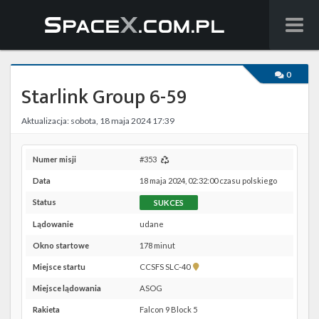
Wiadomości
0
Starlink Group 6-59
Baza wiedzy
Aktualizacja: sobota, 18 maja 2024 17:39
Starlink
Starship
Numer misji
#353
Data
18 maja 2024, 02:32:00 czasu polskiego
Lista startów
Status
SUKCES
Na żywo
Lądowanie
udane
Okno startowe
178 minut
Szukaj
Pokaż
Miejsce startu
CCSFS SLC-40
lokalizację
Facebook
Miejsce lądowania
ASOG
CCSFS
SLC-
Rakieta
Falcon 9 Block 5