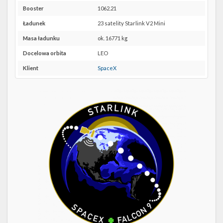
Twitter
40 w
Booster
1062.21
Google
Kalendarze
Maps
Ładunek
23 satelity Starlink V2 Mini
Masa ładunku
ok. 16771 kg
Docelowa orbita
LEO
Klient
SpaceX