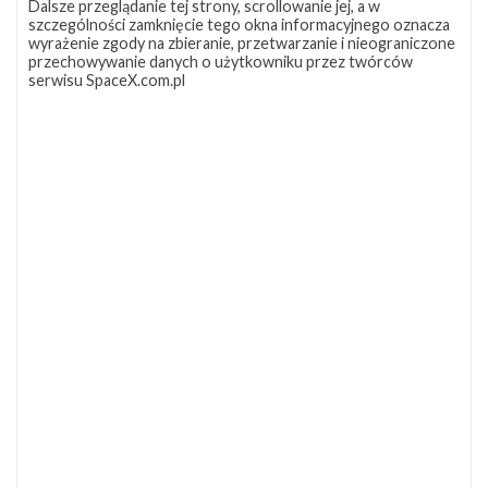
Dalsze przeglądanie tej strony, scrollowanie jej, a w
szczególności zamknięcie tego okna informacyjnego oznacza
wyrażenie zgody na zbieranie, przetwarzanie i nieograniczone
przechowywanie danych o użytkowniku przez twórców
serwisu SpaceX.com.pl
NAJBLIŻSZY START
Starlink
Group
17-
38