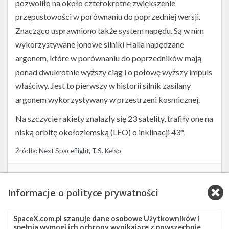
pozwoliło na około czterokrotne zwiększenie
przepustowości w porównaniu do poprzedniej wersji.
Znacząco usprawniono także system napędu. Są w nim
wykorzystywane jonowe silniki Halla napędzane
argonem, które w porównaniu do poprzedników mają
ponad dwukrotnie wyższy ciąg i o połowę wyższy impuls
właściwy. Jest to pierwszy w historii silnik zasilany
argonem wykorzystywany w przestrzeni kosmicznej.
Na szczycie rakiety znalazły się 23 satelity, trafiły one na
niską orbitę okołoziemską (LEO) o inklinacji 43°.
Źródła:
Next Spaceflight
,
T.S. Kelso
Szukaj po tematach
Informacje o polityce prywatności
Falcon 9
SLC-40
Starlink
Starlink Group 6-59
Starlink-166
SpaceX.com.pl szanuje dane osobowe Użytkowników i
spełnia wymogi ich ochrony wynikające z powszechnie