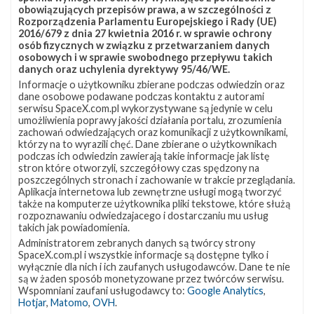
obowiązujących przepisów prawa, a w szczególności z
Rozporządzenia Parlamentu Europejskiego i Rady (UE)
2016/679 z dnia 27 kwietnia 2016 r. w sprawie ochrony
osób fizycznych w związku z przetwarzaniem danych
osobowych i w sprawie swobodnego przepływu takich
danych oraz uchylenia dyrektywy 95/46/WE.
Informacje o użytkowniku zbierane podczas odwiedzin oraz
dane osobowe podawane podczas kontaktu z autorami
serwisu SpaceX.com.pl wykorzystywane są jedynie w celu
umożliwienia poprawy jakości działania portalu, zrozumienia
zachowań odwiedzających oraz komunikacji z użytkownikami,
którzy na to wyrazili chęć. Dane zbierane o użytkownikach
podczas ich odwiedzin zawierają takie informacje jak listę
stron które otworzyli, szczegółowy czas spędzony na
poszczególnych stronach i zachowanie w trakcie przeglądania.
Aplikacja internetowa lub zewnętrzne usługi mogą tworzyć
także na komputerze użytkownika pliki tekstowe, które służą
rozpoznawaniu odwiedzajacego i dostarczaniu mu usług
takich jak powiadomienia.
Administratorem zebranych danych są twórcy strony
SpaceX.com.pl i wszystkie informacje są dostępne tylko i
wyłącznie dla nich i ich zaufanych usługodawców. Dane te nie
są w żaden sposób monetyzowane przez twórców serwisu.
Wspomniani zaufani usługodawcy to:
Google Analytics
,
Hotjar
,
Matomo
,
OVH
.