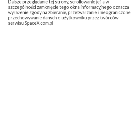
Dalsze przeglądanie tej strony, scrollowanie jej, a w
szczególności zamknięcie tego okna informacyjnego oznacza
wyrażenie zgody na zbieranie, przetwarzanie i nieograniczone
przechowywanie danych o użytkowniku przez twórców
serwisu SpaceX.com.pl
NAJBLIŻSZY START
Starlink
Group
10-
19