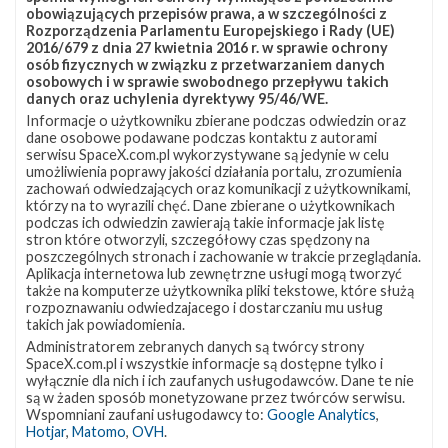
obowiązujących przepisów prawa, a w szczególności z
Rozporządzenia Parlamentu Europejskiego i Rady (UE)
2016/679 z dnia 27 kwietnia 2016 r. w sprawie ochrony
osób fizycznych w związku z przetwarzaniem danych
osobowych i w sprawie swobodnego przepływu takich
danych oraz uchylenia dyrektywy 95/46/WE.
Informacje o użytkowniku zbierane podczas odwiedzin oraz
dane osobowe podawane podczas kontaktu z autorami
serwisu SpaceX.com.pl wykorzystywane są jedynie w celu
umożliwienia poprawy jakości działania portalu, zrozumienia
zachowań odwiedzających oraz komunikacji z użytkownikami,
którzy na to wyrazili chęć. Dane zbierane o użytkownikach
podczas ich odwiedzin zawierają takie informacje jak listę
stron które otworzyli, szczegółowy czas spędzony na
poszczególnych stronach i zachowanie w trakcie przeglądania.
Aplikacja internetowa lub zewnętrzne usługi mogą tworzyć
także na komputerze użytkownika pliki tekstowe, które służą
rozpoznawaniu odwiedzajacego i dostarczaniu mu usług
takich jak powiadomienia.
Administratorem zebranych danych są twórcy strony
SpaceX.com.pl i wszystkie informacje są dostępne tylko i
wyłącznie dla nich i ich zaufanych usługodawców. Dane te nie
są w żaden sposób monetyzowane przez twórców serwisu.
Wspomniani zaufani usługodawcy to:
Google Analytics
,
Hotjar
,
Matomo
,
OVH
.