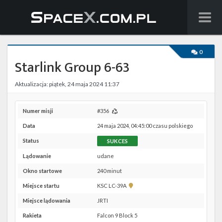
Wiadomości
0
Starlink Group 6-63
Baza wiedzy
Aktualizacja: piątek, 24 maja 2024 11:37
Starlink
Starship
Numer misji
#356
Data
24 maja 2024, 04:45:00 czasu polskiego
Lista startów
Status
SUKCES
Na żywo
Lądowanie
udane
Okno startowe
240 minut
Szukaj
Pokaż
Miejsce startu
KSC LC-39A
lokalizację
Facebook
Miejsce lądowania
JRTI
KSC
LC-
Rakieta
Falcon 9 Block 5