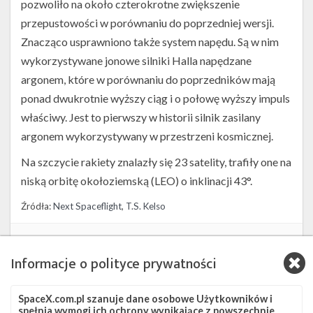
pozwoliło na około czterokrotne zwiększenie
przepustowości w porównaniu do poprzedniej wersji.
Znacząco usprawniono także system napędu. Są w nim
wykorzystywane jonowe silniki Halla napędzane
argonem, które w porównaniu do poprzedników mają
ponad dwukrotnie wyższy ciąg i o połowę wyższy impuls
właściwy. Jest to pierwszy w historii silnik zasilany
argonem wykorzystywany w przestrzeni kosmicznej.
Na szczycie rakiety znalazły się 23 satelity, trafiły one na
niską orbitę okołoziemską (LEO) o inklinacji 43°.
Źródła:
Next Spaceflight
,
T.S. Kelso
Szukaj po tematach
Informacje o polityce prywatności
Falcon 9
JRTI
LC-39A
Starlink
Starlink Group 6-63
Starlink-168
SpaceX.com.pl szanuje dane osobowe Użytkowników i
spełnia wymogi ich ochrony wynikające z powszechnie