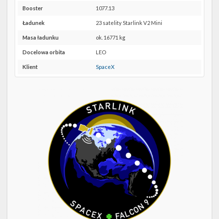
Twitter
39A w
Booster
1077.13
Google
Kalendarze
Maps
Ładunek
23 satelity Starlink V2 Mini
Masa ładunku
ok. 16771 kg
Docelowa orbita
LEO
Klient
SpaceX