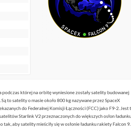
ja podczas której na orbitę wyniesione zostały satelity budowanej
i. Są to satelity o masie około 800 kg nazywane przez SpaceX
kazanych do Federalnej Komisji Łączności (FCC) jako F9-2. Jest 
satelitów Starlink V2 przeznaczonych do większych osłon ładunk
 tak, aby satelity mieściły się w osłonie ładunku rakiety Falcon 9.