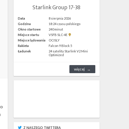
Starlink Group 17-38
Data
8 sierpnia 2026
Godzina
18:24 czasu polskiego
Okno startowe
240 minut
Pokaż
Miejsce startu
VSFB SLC-4E
lokalizację
Miejsce lądowania
OCISLY
VSFB
Rakieta
Falcon 9 Block 5
SLC-
4E w
Ładunek
24 satelity Starlink V2 Mini
Google
Optimized
Maps
więcej
to
u
Z NASZEGO TWITTERA