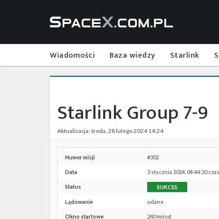
Wiadomości
Baza wiedzy
Starlink
S
Starlink Group 7-9
Aktualizacja: środa, 28 lutego 2024 14:24
Numer misji
#302
Data
3 stycznia 2024, 04:44:20 cza
Status
SUKCES
Lądowanie
udane
Okno startowe
240 minut