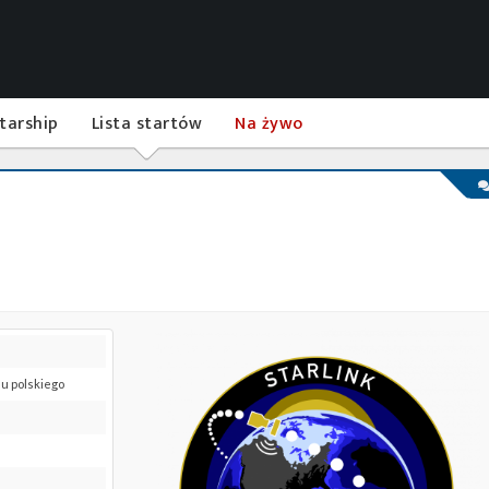
tarship
Lista startów
Na żywo
su polskiego