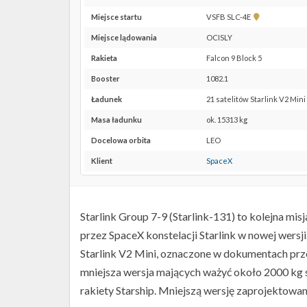
Pokaż
Miejsce startu
VSFB SLC-4E
lokalizację
Miejsce lądowania
OCISLY
VSFB
SLC-
Rakieta
Falcon 9 Block 5
4E w
Booster
1082.1
Google
Maps
Ładunek
21 satelitów Starlink V2 Mini
Masa ładunku
ok. 15313 kg
Docelowa orbita
LEO
Klient
SpaceX
Starlink Group 7-9 (Starlink-131) to kolejna mis
przez SpaceX konstelacji Starlink w nowej wersj
Starlink V2 Mini, oznaczone w dokumentach prze
mniejsza wersja mających ważyć około 2000 kg 
rakiety Starship. Mniejszą wersję zaprojektowano