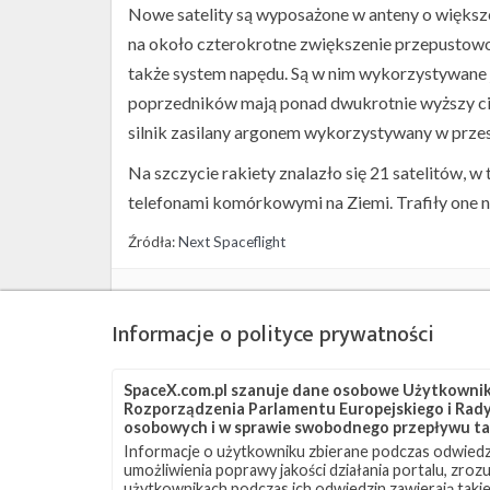
Nowe satelity są wyposażone w anteny o więks
na około czterokrotne zwiększenie przepustowo
także system napędu. Są w nim wykorzystywane 
poprzedników mają ponad dwukrotnie wyższy ciąg
silnik zasilany argonem wykorzystywany w przes
Na szczycie rakiety znalazło się 21 satelitów, 
telefonami komórkowymi na Ziemi. Trafiły one na
Źródła:
Next Spaceflight
Szukaj po tematach
Informacje o polityce prywatności
Falcon 9
OCISLY
SLC-4E
Starlink
Star
SpaceX.com.pl szanuje dane osobowe Użytkownikó
Rozporządzenia Parlamentu Europejskiego i Rady 
osobowych i w sprawie swobodnego przepływu ta
Informacje o użytkowniku zbierane podczas odwiedz
umożliwienia poprawy jakości działania portalu, zro
użytkownikach podczas ich odwiedzin zawierają takie