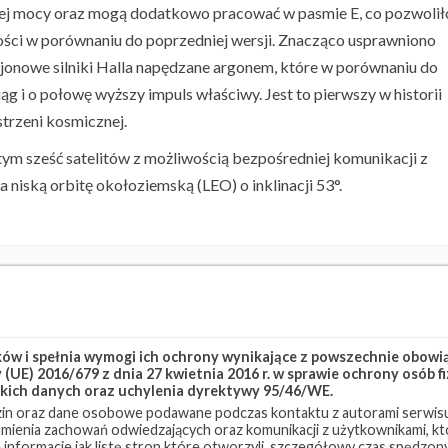
zej mocy oraz mogą dodatkowo pracować w pasmie E, co pozwolił
ści w porównaniu do poprzedniej wersji. Znacząco usprawniono
jonowe silniki Halla napędzane argonem, które w porównaniu do
 i o połowę wyższy impuls właściwy. Jest to pierwszy w historii
trzeni kosmicznej.
w tym sześć satelitów z możliwością bezpośredniej komunikacji z
 niską orbitę okołoziemską (LEO) o inklinacji 53°.
link Group 7-9
Starlink-131
w i spełnia wymogi ich ochrony wynikające z powszechnie obowiąz
(UE) 2016/679 z dnia 27 kwietnia 2016 r. w sprawie ochrony osób
kich danych oraz uchylenia dyrektywy 95/46/WE.
in oraz dane osobowe podawane podczas kontaktu z autorami serwisu
zumienia zachowań odwiedzających oraz komunikacji z użytkownikami, któ
 informacje jak listę stron które otworzyli, szczegółowy czas spędzo