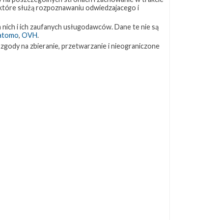
 które służą rozpoznawaniu odwiedzajacego i
ZAPRZYJAŹNIONE STRONY
 nich i ich zaufanych usługodawców. Dane te nie są
atomo
,
OVH
.
Kosmogadka
 zgody na zbieranie, przetwarzanie i nieograniczone
Jak będzie w rakiecie? (grupa FB)
Kosmiczna Propaganda
To Jakiś Kosmos!
TexasBocaChica (PL) – Substack