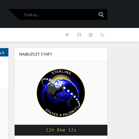
Szukaj
Szukaj
Twitter
Facebook
Kalendarze
RSS
0
NAJBLIŻSZY START
Starlink
Group
17-
38
12h 04m 32s