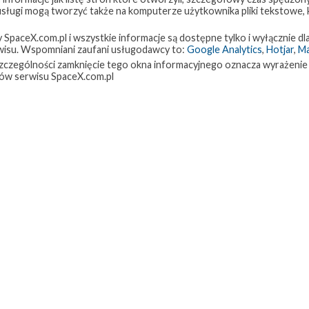
 usługi mogą tworzyć także na komputerze użytkownika pliki tekstowe,
paceX.com.pl i wszystkie informacje są dostępne tylko i wyłącznie dla
isu. Wspomniani zaufani usługodawcy to:
Google Analytics
,
Hotjar
,
M
w szczególności zamknięcie tego okna informacyjnego oznacza wyrażenie
ów serwisu SpaceX.com.pl