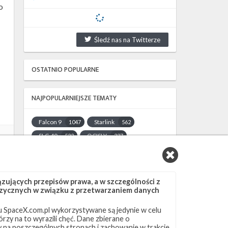
o
Śledź nas na Twitterze
OSTATNIO POPULARNE
NAJPOPULARNIEJSZE TEMATY
Falcon 9
Starlink
1047
562
SLC-40
OCISLY
522
337
LC-39A
SLC-4E
292
284
NASA
Lądowanie
263
235
JRTI
ASOG
214
182
ujących przepisów prawa, a w szczególności z
 fizycznych w związku z przetwarzaniem danych
Dragon 2
Osłony ładunku
145
125
Starship
Landing Zone 1
107
96
 SpaceX.com.pl wykorzystywane są jedynie w celu
rzy na to wyrazili chęć. Dane zbierane o
Loty załogowe
ISS
95
93
ny na poszczególnych stronach i zachowanie w trakcie