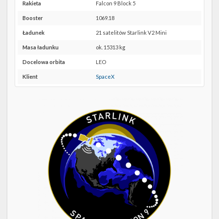
Twitter
SLC-
Rakieta
Falcon 9 Block 5
40 w
Booster
1069.18
Kalendarze
Google
Maps
Ładunek
21 satelitów Starlink V2 Mini
Masa ładunku
ok. 15313 kg
Docelowa orbita
LEO
Klient
SpaceX