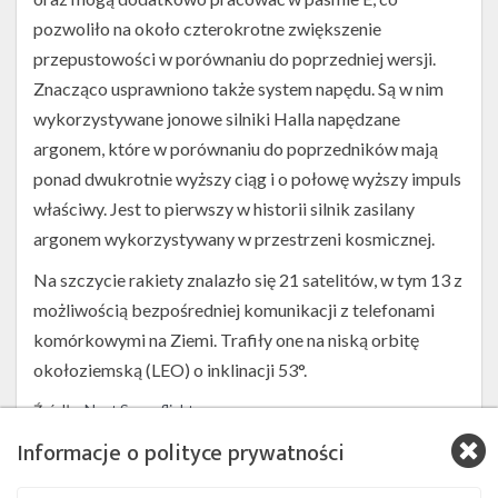
pozwoliło na około czterokrotne zwiększenie
przepustowości w porównaniu do poprzedniej wersji.
Znacząco usprawniono także system napędu. Są w nim
wykorzystywane jonowe silniki Halla napędzane
argonem, które w porównaniu do poprzedników mają
ponad dwukrotnie wyższy ciąg i o połowę wyższy impuls
właściwy. Jest to pierwszy w historii silnik zasilany
argonem wykorzystywany w przestrzeni kosmicznej.
Na szczycie rakiety znalazło się 21 satelitów, w tym 13 z
możliwością bezpośredniej komunikacji z telefonami
komórkowymi na Ziemi. Trafiły one na niską orbitę
okołoziemską (LEO) o inklinacji 53°.
Źródła:
Next Spaceflight
Informacje o polityce prywatności
Szukaj po tematach