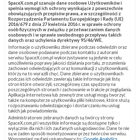
Falcon 9
JRTI
SLC-40
Starlink
SpaceX.com.pl szanuje dane osobowe Użytkowników i
spełnia wymogi ich ochrony wynikające z powszechnie
Starlink Group 8-10
Starlink-189
obowiązujących przepisów prawa, a w szczególności z
Rozporządzenia Parlamentu Europejskiego i Rady (UE)
2016/679 z dnia 27 kwietnia 2016 r. w sprawie ochrony
osób fizycznych w związku z przetwarzaniem danych
osobowych i w sprawie swobodnego przepływu takich
danych oraz uchylenia dyrektywy 95/46/WE.
Informacje o użytkowniku zbierane podczas odwiedzin oraz
dane osobowe podawane podczas kontaktu z autorami
serwisu SpaceX.com.pl wykorzystywane są jedynie w celu
umożliwienia poprawy jakości działania portalu, zrozumienia
zachowań odwiedzających oraz komunikacji z użytkownikami,
którzy na to wyrazili chęć. Dane zbierane o użytkownikach
podczas ich odwiedzin zawierają takie informacje jak listę
stron które otworzyli, szczegółowy czas spędzony na
poszczególnych stronach i zachowanie w trakcie przeglądania.
Aplikacja internetowa lub zewnętrzne usługi mogą tworzyć
także na komputerze użytkownika pliki tekstowe, które służą
rozpoznawaniu odwiedzajacego i dostarczaniu mu usług
takich jak powiadomienia.
Administratorem zebranych danych są twórcy strony
SpaceX.com.pl i wszystkie informacje są dostępne tylko i
wyłącznie dla nich i ich zaufanych usługodawców. Dane te nie
są w żaden sposób monetyzowane przez twórców serwisu.
Wspomniani zaufani usługodawcy to:
Google Analytics
,