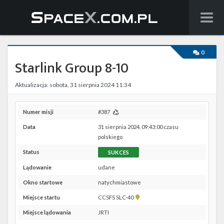
Wiadomości
0
Starlink Group 8-10
Baza wiedzy
Aktualizacja: sobota, 31 sierpnia 2024 11:34
Starlink
Starship
Numer misji
#387
Data
31 sierpnia 2024, 09:43:00 czasu
Lista startów
polskiego
Status
SUKCES
Na żywo
Lądowanie
udane
Szukaj
Okno startowe
natychmiastowe
Pokaż
Miejsce startu
CCSFS SLC-40
Facebook
lokalizację
Miejsce lądowania
JRTI
CCSFS