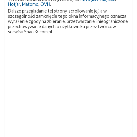
Hotjar
,
Matomo
,
OVH
.
Dalsze przeglądanie tej strony, scrollowanie jej, a w
szczególności zamknięcie tego okna informacyjnego oznacza
wyrażenie zgody na zbieranie, przetwarzanie i nieograniczone
przechowywanie danych o użytkowniku przez twórców
serwisu SpaceX.com.pl
NAJBLIŻSZY START
Starlink
Group
17-
38